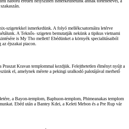
mi háború eredeti helyszínén ismerkedhetünk annak történetével, a
 szakaszán.
ix-szigetekkel ismerkedünk. A folyó mellékcsatornáira letérve
sétálunk. A Teknős- szigeten bemutatják nekünk a tipikus vietnami
intésére is My Tho mellett! Ebédünket a környék specialitásaiból
 az éjszakai piacon.
 Praszat Kravan templommal kezdjük. Felejthetetlen élményt nyújt a
szünk el, amelynek mérete a pekingi uralkodó palotájával merhető
erületére, a Bayon-templom, Baphuon-templom, Phimeanakas templom
ramunkat. Ebéd után a Bantey Kdei, a Keleti Mebon és a Pre Rup vár