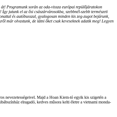
i át! Programunk során az oda-vissza európai repülőjáratokon
 Így jutunk el az ősi császárvárosokba, szebbnél-szebb természeti
vonattal és autóbusszal, gyalogosan minden kis zeg-zugot bejárunk,
kről már olvastunk, de látni őket csak keveseknek adatik meg! Legyen
os nevezetességeivel. Majd a Hoan Kiem-tó egyik kis szigetén a
ibábszínház elragadó, kedves műsora kelti életre a vietnami monda-