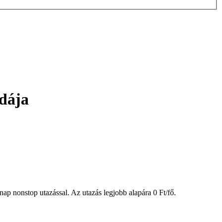
dája
nonstop utazással. Az utazás legjobb alapára 0 Ft/fő.