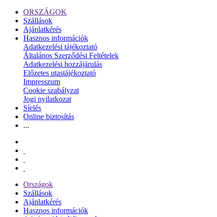
ORSZÁGOK
Szállások
Ajánlatkérés
Hasznos információk
Adatkezelési tájékoztató
Általános Szerződési Feltételek
Adatkezelési hozzájárulás
Előzetes utastájékoztató
Impresszum
Cookie szabályzat
Jogi nyilatkozat
Síelés
Online biztosítás
...
Országok
Szállások
Ajánlatkérés
Hasznos információk