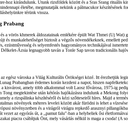
-hoz kirándulunk. Utunk rizsföldek között és a Sras Srang rituális kir
u mindennapi életébe, megmutatják nekünk a pálmacukor készítésének for
láshelyünkre térünk vissza.
ng Prabang
l és a vörös khmerek áldozatainak emlékére épült Wat Thmei (Uj Wat)
nyújt és munkalehetőséget biztosít a végzős növendékeknek, emellett pe
s, ezüstművesség és selyemfestés hagyományos technikájával ismertetn
 Délkelet-Ázsia legnagyobb taván a Tonle Sap tavon tradicionális hajóval
az egész városka a Világ Kulturális Örökségei közé. Itt érezhetjük leg
l. Lunag Prabangban érdemes korán kezdeni a napot, hiszen napfelketek
 a kisvárost, amely több alkalommal volt Laosz fővárosa, 1975-ig pedig 
n Tong megtekintése után kétórás hajókázásra indulunk a Mekong folyó
mely a rizspálinka készítéséről és kézi szőtteseiről híres. Majd a te
lmas növények méteres levelei között akár fürödni is lehet a vízesések 
ópusi növényzetben és a virágról virágra repkedő arasznyi pillangókb
át vezet az egyórás út, a ,,pamut falu"-ban a helybeliek ősi életformái
zakai piacra csábítjuk Önt, mely vásárlás nélkül is maga a csoda! (A so