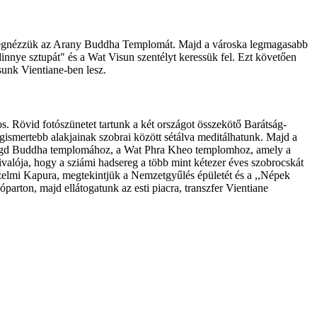
, megnézzük az Arany Buddha Templomát. Majd a városka legmagasabb
dinnye sztupát" és a Wat Visun szentélyt keressük fel. Ezt követően
sunk Vientiane-ben lesz.
. Rövid fotószünetet tartunk a két országot összekötő Barátság-
gismertebb alakjainak szobrai között sétálva meditálhatunk. Majd a
maragd Buddha templomához, a Wat Phra Kheo templomhoz, amely a
valója, hogy a sziámi hadsereg a több mint kétezer éves szobrocskát
yőzelmi Kapura, megtekintjük a Nemzetgyűlés épületét és a ,,Népek
rton, majd ellátogatunk az esti piacra, transzfer Vientiane