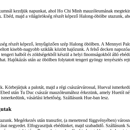
umnál kezdjük napunkat, ahol Ho Chi Minh mauzóleumának megtekintés
béd, majd a világörökség részét képező Halong-öbölbe utazunk, ahol 
rökség részét képező, lenyűgözően szép Halong öbölben. A Mennyei Pal
tott kisebb-nagyobb sziklák között hajózunk. A felső decken napozóa
engeri halból és zöldségekből készül a helyi finomságokból álló ebédünk
hat. Hajókázás után az öbölben folytatott tengeri gyöngy tenyésztés rej
. Körbejárjuk a palotát, majd a régi császárvárossal, Hueval ismerkedü
pült. Ebed után Tu Duc császár mauzóleumához érkezünk, amely Huetól n
 ismerkedünk, vásárlási lehetőség. Szállásunk Hue-ban lesz.
gutak
utazunk. Megérkezés után transzfer, (a menetrend függvényében) városn
a kínai negyedet. Elfogyasztjuk ebédünket, majd szabadidő. Szállásunk 