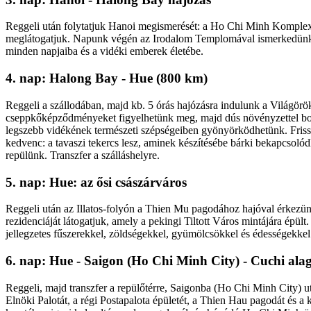
Reggeli után folytatjuk Hanoi megismerését: a Ho Chi Minh Komplex
meglátogatjuk. Napunk végén az Irodalom Templomával ismerkedünk. E
minden napjaiba és a vidéki emberek életébe.
4. nap: Halong Bay - Hue (800 km)
Reggeli a szállodában, majd kb. 5 órás hajózásra indulunk a Világö
cseppkőképződményeket figyelhetünk meg, majd dús növényzettel borí
legszebb vidékének természeti szépségeiben gyönyörködhetünk. Friss t
kedvenc: a tavaszi tekercs lesz, aminek készítésébe bárki bekapcsolód
repülünk. Transzfer a szálláshelyre.
5. nap: Hue: az ősi császárváros
Reggeli után az Illatos-folyón a Thien Mu pagodához hajóval érkezünk
rezidenciáját látogatjuk, amely a pekingi Tiltott Város mintájára é
jellegzetes fűszerekkel, zöldségekkel, gyümölcsökkel és édességekkel
6. nap: Hue - Saigon (Ho Chi Minh City) - Cuchi ala
Reggeli, majd transzfer a repülőtérre, Saigonba (Ho Chi Minh City) 
Elnöki Palotát, a régi Postapalota épületét, a Thien Hau pagodát és 