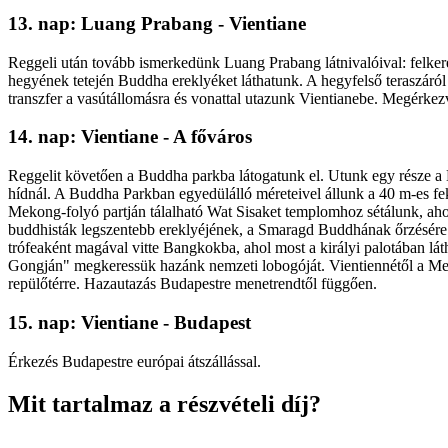
13. nap: Luang Prabang - Vientiane
Reggeli után tovább ismerkedünk Luang Prabang látnivalóival: fel
hegyének tetején Buddha ereklyéket láthatunk. A hegyfelső teraszáról 
transzfer a vasútállomásra és vonattal utazunk Vientianebe. Megérkez
14. nap: Vientiane - A főváros
Reggelit követően a Buddha parkba látogatunk el. Utunk egy része a M
hídnál. A Buddha Parkban egyedülálló méreteivel állunk a 40 m-es fek
Mekong-folyó partján tálalható Wat Sisaket templomhoz sétálunk, a
buddhisták legszentebb ereklyéjének, a Smaragd Buddhának őrzésére ép
trófeaként magával vitte Bangkokba, ahol most a királyi palotában lá
Gongján" megkeressük hazánk nemzeti lobogóját. Vientiennétől a Meko
repülőtérre. Hazautazás Budapestre menetrendtől függően.
15. nap: Vientiane - Budapest
Érkezés Budapestre európai átszállással.
Mit tartalmaz a részvételi díj?