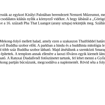
keressük az egykori Királyi Palotában berendezett Nemzeti Múzeumot
csodálatos kilátás nyílik a környező vidékre. A hegy lábánál a ,,Görög
ve a 16. századi Pha That Luangot (arany sztupa) tekintjük meg. Szállá
ekong-folyó mellett halad, amely ezen a szakaszon Thaifölddel határos
vő Buddha szobor előtt. A parkban a hindu és a buddhista mitológia le
hol több száz Buddha szobor látható. Majd átsétálunk a szemközti S
ítettek. A templom annak ellenére a laoszi főváros egyik kiemelt látni
tható. A Ratuxai Diadalívnél fotószünetet tartunk, fel lehet menni a G
ng partján búcsúzunk, megcsodálva a naplementét. Rövid séta a folyópa