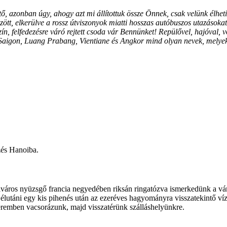
 azonban úgy, ahogy azt mi állítottuk össze Önnek, csak velünk élhet
tt, elkerülve a rossz útviszonyok miatti hosszas autóbuszos utazásokat!
ín, felfedezésre váró rejtett csoda vár Bennünket! Repülővel, hajóval, 
e, Saigon, Luang Prabang, Vientiane és Angkor mind olyan nevek, melye
zés Hanoiba.
város nyüzsgő francia negyedében riksán ringatózva ismerkedünk a vár
lutáni egy kis pihenés után az ezeréves hagyományra visszatekintő víz
teremben vacsorázunk, majd visszatérünk szálláshelyünkre.