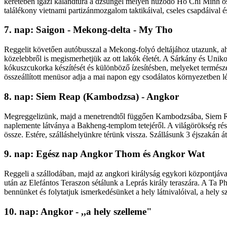
keretében igazi kalandtúra a dzsungel mélyén húzódó Ho Chi Minh ösv
találékony vietnami partizánmozgalom taktikáival, cseles csapdáival é
7. nap: Saigon - Mekong-delta - My Tho
Reggelit követően autóbusszal a Mekong-folyó deltájához utazunk, aho
közelebbről is megismerhetjük az ott lakók életét. A Sárkány és Unik
kókuszcukorka készítését és különböző ízesítésben, melyeket természe
összeállított menüsor adja a mai napon egy csodálatos környezetben l
8. nap: Siem Reap (Kambodzsa) - Angkor
Megreggelizünk, majd a menetrendtől függően Kambodzsába, Siem Reap
naplemente látványa a Bakheng-templom tetejéről. A világörökség rés
össze. Estére, szálláshelyünkre térünk vissza. Szállásunk 3 éjszakán 
9. nap: Egész nap Angkor Thom és Angkor Wat
Reggeli a szállodában, majd az angkori királyság egykori központj
után az Elefántos Teraszon sétálunk a Leprás király teraszára. A Ta
bennünket és folytatjuk ismerkedésünket a hely látnivalóival, a hely s
10. nap: Angkor - ,,a hely szelleme"