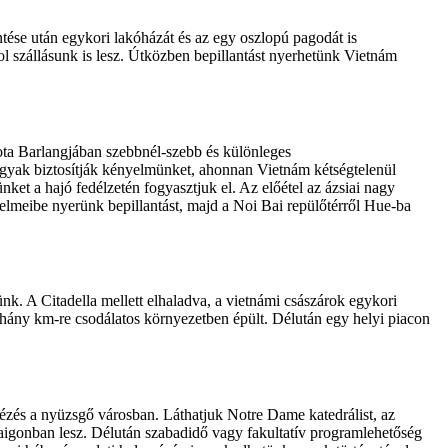
e után egykori lakóházát és az egy oszlopú pagodát is
szállásunk is lesz. Útközben bepillantást nyerhetünk Vietnám
ota Barlangjában szebbnél-szebb és különleges
gyak biztosítják kényelmünket, ahonnan Vietnám kétségtelenül
et a hajó fedélzetén fogyasztjuk el. Az előétel az ázsiai nagy
telmeibe nyerünk bepillantást, majd a Noi Bai repülőtérről Hue-ba
nk. A Citadella mellett elhaladva, a vietnámi császárok egykori
éhány km-re csodálatos környezetben épült. Délután egy helyi piacon
ézés a nyüzsgő városban. Láthatjuk Notre Dame katedrálist, az
Saigonban lesz. Délután szabadidő vagy fakultatív programlehetőség