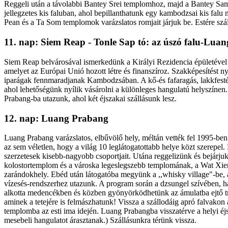
Reggeli után a távolabbi Bantey Srei templomhoz, majd a Bantey Samre
jellegzetes kis faluban, ahol bepillanthatunk egy kambodzsai kis fal
Pean és a Ta Som templomok varázslatos romjait járjuk be. Estére szál
11. nap: Siem Reap - Tonle Sap tó: az úszó falu-Lua
Siem Reap belvárosával ismerkedünk a Királyi Rezidencia épületéve
amelyet az Európai Unió hozott létre és finanszíroz. Szakképesítést 
iparágak fennmaradjanak Kambodzsában. A kő-és fafaragás, lakkfesté
ahol lehetőségünk nyílik vásárolni a különleges hangulatú helyszínen.
Prabang-ba utazunk, ahol két éjszakai szállásunk lesz.
12. nap: Luang Prabang
Luang Prabang varázslatos, elbűvölő hely, méltán vették fel 1995-ben 
az sem véletlen, hogy a világ 10 leglátogatottabb helye közt szerepe
szerzetesek kisebb-nagyobb csoportjait. Utána reggelizünk és bejárjuk
kolostortemplom és a városka legeslegszebb templomának, a Wat Xie
zarándokhely. Ebéd után látogatóba megyünk a ,,whisky village"-be, a
vízesés-rendszerhez utazunk. A program során a dzsungel szívében, hata
alkotta medencékben és közben gyönyörködhetünk az ámulatba ejtő tr
aminek a tetejére is felmászhatunk! Vissza a szállodáig apró falvakon 
templomba az esti ima idején. Luang Prabangba visszatérve a helyi éjs
mesebeli hangulatot árasztanak.) Szállásunkra térünk vissza.