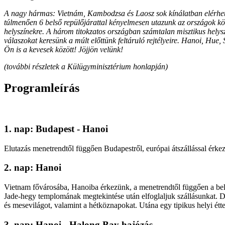
A nagy hármas: Vietnám, Kambodzsa és Laosz sok kínálatban elérhető,
túlmenően 6 belső repülőjárattal kényelmesen utazunk az országok közö
helyszínekre. A három titokzatos országban számtalan misztikus helysz
válaszokat keresünk a múlt előttünk feltáruló rejtélyeire. Hanoi, Hu
Ön is a kevesek között! Jöjjön velünk!
(további részletek a Külügyminisztérium honlapján)
Programleírás
1. nap: Budapest - Hanoi
Elutazás menetrendtől függően Budapestről, európai átszállással érke
2. nap: Hanoi
Vietnam fővárosába, Hanoiba érkezünk, a menetrendtől függően a bel
Jade-hegy templomának megtekintése után elfoglaljuk szállásunkat. Dé
és mesevilágot, valamint a hétköznapokat. Utána egy tipikus helyi ét
3. nap: Hanoi - Halong Bay hajózás