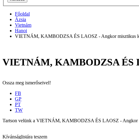
Főoldal
Ázsia
Vietnám
Hanoi
VIETNÁM, KAMBODZSA ÉS LAOSZ - Angkor misztikus le
VIETNÁM, KAMBODZSA ÉS LAOS
Ossza meg ismerőseivel!
FB
GP
PT
TW
Tartson velünk a VIETNÁM, KAMBODZSA ÉS LAOSZ - Angkor misztikus 
Kívánságlistára teszem