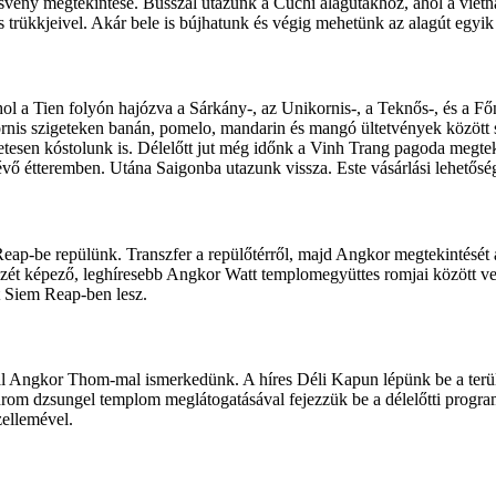
ény megtekintése. Busszal utazunk a Cuchi alagutakhoz, ahol a vietna
s trükkjeivel. Akár bele is bújhatunk és végig mehetünk az alagút egyik
l a Tien folyón hajózva a Sárkány-, az Unikornis-, a Teknős-, és a Főn
ornis szigeteken banán, pomelo, mandarin és mangó ültetvények között 
tesen kóstolunk is. Délelőtt jut még időnk a Vinh Trang pagoda megtek
évő étteremben. Utána Saigonba utazunk vissza. Este vásárlási lehetőség
-be repülünk. Transzfer a repülőtérről, majd Angkor megtekintését a
zét képező, leghíresebb Angkor Watt templomegyüttes romjai között ve
át Siem Reap-ben lesz.
ával Angkor Thom-mal ismerkedünk. A híres Déli Kapun lépünk be a t
 Phrom dzsungel templom meglátogatásával fejezzük be a délelőtti prog
zellemével.