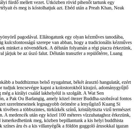
ályi fürdő mellett vezet. Útközben rövid pihenőt tartunk egy
télyait és meg is kóstolhatjuk azt. Ebéd után a Preah Khan, Neak
 gyönyörű pagodával. Ellátogatunk egy olyan kézműves tanodába,
dig kulcsfontosságú szerepe van abban, hogy a tradicionális kézműves
ek minket a növendékek. A délután folyamán a régi piacra érkezünk,
 járjuk be az úszó falut. Délután transzfer a repülőtérre, Luang
inkább a buddhizmus belső nyugalmat, békét árasztó hangulatát, ezért
or tudjuk lencsevégre kapni a kolostorokból kirajzó, adománygyűjtő
még a királyi család lakhelyéül is szolgált. A Wat Sen
n, a Pak Ou Barlangig, amely közel ötezer Buddha-szobrával fontos
rmészet szerelmeseinek legnagyobb örömére a lenyűgöző Kuang Si
tövében a többszintes, türkízkék színű, kristálytiszta vizű természet
an. A medencék után egy közel 100 méteres vízzuhataghoz érkezünk,
val ismerkedhetünk meg, közben bepillantunk a kis helyi buddhista
k színes áru és a kis villanyégők a földön guggoló árusokkal igazan