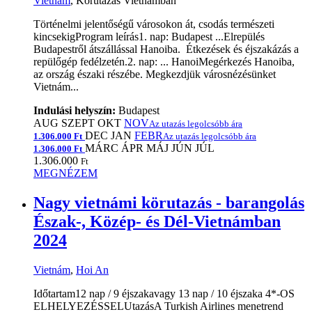
Vietnám
, Körutazás Vietnámban
Történelmi jelentőségű városokon át, csodás természeti
kincsekigProgram leírás1. nap: Budapest ...Elrepülés
Budapestről átszállással Hanoiba. Étkezések és éjszakázás a
repülőgép fedélzetén.2. nap: ... HanoiMegérkezés Hanoiba,
az ország északi részébe. Megkezdjük városnézésünket
Vietnám...
Indulási helyszín:
Budapest
AUG
SZEPT
OKT
NOV
Az utazás legolcsóbb ára
DEC
JAN
FEBR
1.306.000 Ft
Az utazás legolcsóbb ára
MÁRC
ÁPR
MÁJ
JÚN
JÚL
1.306.000 Ft
1.306.000
Ft
MEGNÉZEM
Nagy vietnámi körutazás - barangolás
Észak-, Közép- és Dél-Vietnámban
2024
Vietnám
,
Hoi An
Időtartam12 nap / 9 éjszakavagy 13 nap / 10 éjszaka 4*-OS
ELHELYEZÉSSELUtazásA Turkish Airlines menetrend