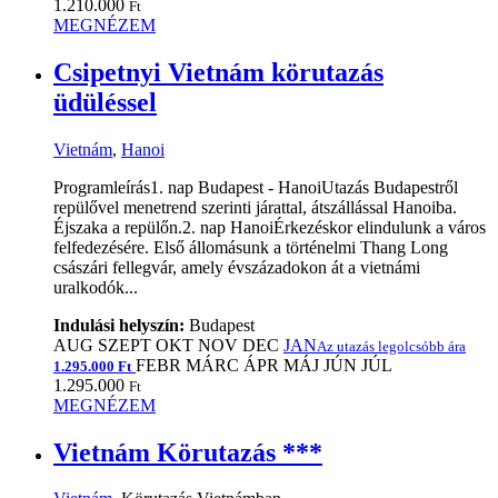
1.210.000
Ft
MEGNÉZEM
Csipetnyi Vietnám körutazás
üdüléssel
Vietnám
,
Hanoi
Programleírás1. nap Budapest - HanoiUtazás Budapestről
repülővel menetrend szerinti járattal, átszállással Hanoiba.
Éjszaka a repülőn.2. nap HanoiÉrkezéskor elindulunk a város
felfedezésére. Első állomásunk a történelmi Thang Long
császári fellegvár, amely évszázadokon át a vietnámi
uralkodók...
Indulási helyszín:
Budapest
AUG
SZEPT
OKT
NOV
DEC
JAN
Az utazás legolcsóbb ára
FEBR
MÁRC
ÁPR
MÁJ
JÚN
JÚL
1.295.000 Ft
1.295.000
Ft
MEGNÉZEM
Vietnám Körutazás ***