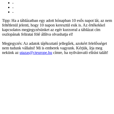
-
-
-
Tipp: Ha a táblázatban egy adott hónapban 10 esős napot lát, az nem
feltétlenül jelenti, hogy 10 napon keresztül esik is. Az értékekkel
kapcsolatos megjegyzésünket az egér kurzorral a táblázat cím
oszlopának feliratai fölé állítva olvashatja el!
Megjegyzés: Az adatok tájékoztató jellegűek, azokért felelősséget
nem tudunk vállalni! Mi is emberek vagyunk. Kérjük, írja meg
nekünk az
utazas@cteurope.hu
címre, ha nyilvánvaló elírást talált!