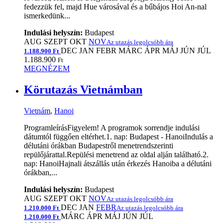
fedezzük fel, majd Hue városával és a bűbájos Hoi An-nal
ismerkedünk...
Indulási helyszín:
Budapest
AUG
SZEPT
OKT
NOV
Az utazás legolcsóbb ára
DEC
JAN
FEBR
MÁRC
ÁPR
MÁJ
JÚN
JÚL
1.188.900 Ft
1.188.900
Ft
MEGNÉZEM
Körutazás Vietnámban
Vietnám
,
Hanoi
ProgramleírásFigyelem! A programok sorrendje indulási
dátumtól függően eltérhet.1. nap: Budapest - HanoiIndulás a
délutáni órákban Budapestről menetrendszerinti
repülőjárattal.Repülési menetrend az oldal alján található.2.
nap: HanoiHajnali átszállás után érkezés Hanoiba a délutáni
órákban,...
Indulási helyszín:
Budapest
AUG
SZEPT
OKT
NOV
Az utazás legolcsóbb ára
DEC
JAN
FEBR
1.210.000 Ft
Az utazás legolcsóbb ára
MÁRC
ÁPR
MÁJ
JÚN
JÚL
1.210.000 Ft