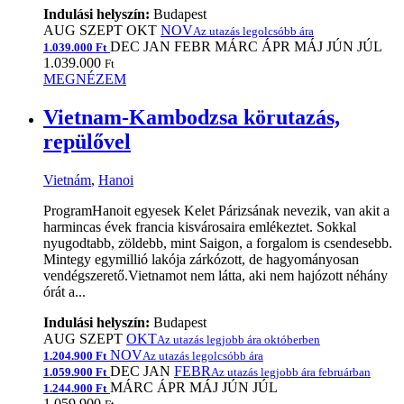
Indulási helyszín:
Budapest
AUG
SZEPT
OKT
NOV
Az utazás legolcsóbb ára
DEC
JAN
FEBR
MÁRC
ÁPR
MÁJ
JÚN
JÚL
1.039.000 Ft
1.039.000
Ft
MEGNÉZEM
Vietnam-Kambodzsa körutazás,
repülővel
Vietnám
,
Hanoi
ProgramHanoit egyesek Kelet Párizsának nevezik, van akit a
harmincas évek francia kisvárosaira emlékeztet. Sokkal
nyugodtabb, zöldebb, mint Saigon, a forgalom is csendesebb.
Mintegy egymillió lakója zárkózott, de hagyományosan
vendégszerető.Vietnamot nem látta, aki nem hajózott néhány
órát a...
Indulási helyszín:
Budapest
AUG
SZEPT
OKT
Az utazás legjobb ára októberben
NOV
1.204.900 Ft
Az utazás legolcsóbb ára
DEC
JAN
FEBR
1.059.900 Ft
Az utazás legjobb ára februárban
MÁRC
ÁPR
MÁJ
JÚN
JÚL
1.244.900 Ft
1.059.900