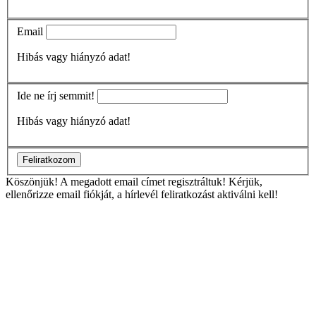
Email
Hibás vagy hiányzó adat!
Ide ne írj semmit!
Hibás vagy hiányzó adat!
Feliratkozom
Köszönjük!
A megadott email címet regisztráltuk! Kérjük,
ellenőrizze email fiókját, a hírlevél feliratkozást aktiválni kell!