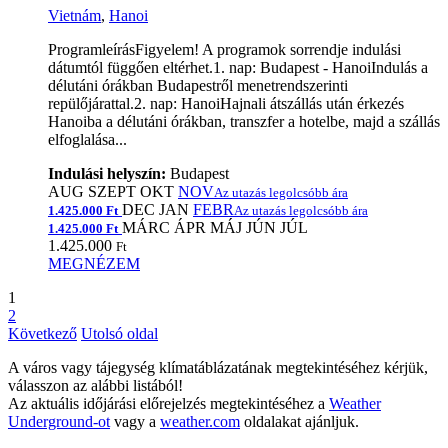
Vietnám
,
Hanoi
ProgramleírásFigyelem! A programok sorrendje indulási
dátumtól függően eltérhet.1. nap: Budapest - HanoiIndulás a
délutáni órákban Budapestről menetrendszerinti
repülőjárattal.2. nap: HanoiHajnali átszállás után érkezés
Hanoiba a délutáni órákban, transzfer a hotelbe, majd a szállás
elfoglalása...
Indulási helyszín:
Budapest
AUG
SZEPT
OKT
NOV
Az utazás legolcsóbb ára
DEC
JAN
FEBR
1.425.000 Ft
Az utazás legolcsóbb ára
MÁRC
ÁPR
MÁJ
JÚN
JÚL
1.425.000 Ft
1.425.000
Ft
MEGNÉZEM
1
2
Következő
Utolsó oldal
A város vagy tájegység klímatáblázatának megtekintéséhez kérjük,
válasszon az alábbi listából!
Az aktuális időjárási előrejelzés megtekintéséhez a
Weather
Underground-ot
vagy a
weather.com
oldalakat ajánljuk.