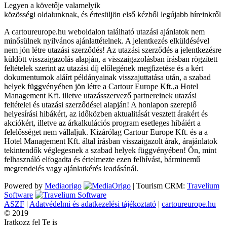
Legyen a követője valamelyik
közösségi oldalunknak, és értesüljön első kézből legújabb híreinkről
A cartoureurope.hu weboldalon található utazási ajánlatok nem
minősülnek nyilvános ajánlattételnek. A jelentkezés elküldésével
nem jön létre utazási szerződés! Az utazási szerződés a jelentkezésre
küldött visszaigazolás alapján, a visszaigazolásban írásban rögzített
feltételek szerint az utazási díj előlegének megfizetése és a kért
dokumentumok aláírt példányainak visszajuttatása után, a szabad
helyek függvényében jön létre a Cartour Europe Kft.,a Hotel
Management Kft. illetve utazásszervező partnereinek utazási
feltételei és utazási szerződései alapján! A honlapon szereplő
helyesírási hibákért, az időközben aktualitását vesztett árakért és
akciókért, illetve az árkalkulációs program esetleges hibáiért a
felelősséget nem vállaljuk. Kizárólag Cartour Europe Kft. és a a
Hotel Management Kft. által írásban visszaigazolt árak, árajánlatok
tekintendők véglegesnek a szabad helyek függvényében! Ön, mint
felhasználó elfogadta és értelmezte ezen felhívást, bárminemű
megrendelés vagy ajánlatkérés leadásánál.
Powered by
Mediaorigo
|
Tourism CRM:
Travelium
Software
ASZF
|
Adatvédelmi és adatkezelési tájékoztató
|
cartoureurope.hu
© 2019
Iratkozz fel Te is