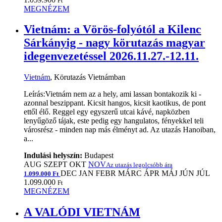
Ft
MEGNÉZEM
Vietnám: a Vörös-folyótól a Kilenc
Sárkányig - nagy körutazás magyar
idegenvezetéssel 2026.11.27.-12.11.
Vietnám
, Körutazás Vietnámban
Leírás:Vietnám nem az a hely, ami lassan bontakozik ki -
azonnal beszippant. Kicsit hangos, kicsit kaotikus, de pont
ettől élő. Reggel egy egyszerű utcai kávé, napközben
lenyűgöző tájak, este pedig egy hangulatos, fényekkel teli
városrész - minden nap más élményt ad. Az utazás Hanoiban,
a...
Indulási helyszín:
Budapest
AUG
SZEPT
OKT
NOV
Az utazás legolcsóbb ára
DEC
JAN
FEBR
MÁRC
ÁPR
MÁJ
JÚN
JÚL
1.099.000 Ft
1.099.000
Ft
MEGNÉZEM
A VALÓDI VIETNÁM