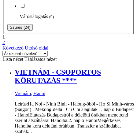
Városlátogatás
(9)
Szűrés
(24)
1
2
Következő
Utolsó oldal
Lista nézet
Táblázatos nézet
VIETNÁM - CSOPORTOS
KÖRUTAZÁS ****
Vietnám
,
Hanoi
Leírás:Ha Noi - Ninh Binh - Halong-öböl - Ho Si Minh-város
(Saigon) - Mekong-delta - Cu Chi alagutak 1. nap o Budapest
- HanoiElutazás Budapestről a délelőtti órákban menetrend
szerint átszállással Hanoiba.2. nap o HanoiMegérkezés
Hanoiba kora délutáni órákban. Transzfer a szállodába,
szobák...