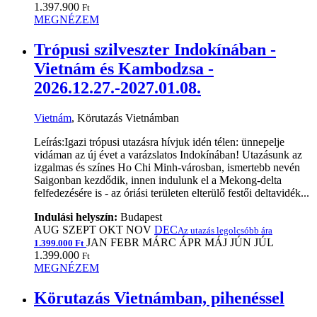
1.397.900
Ft
MEGNÉZEM
Trópusi szilveszter Indokínában -
Vietnám és Kambodzsa -
2026.12.27.-2027.01.08.
Vietnám
, Körutazás Vietnámban
Leírás:Igazi trópusi utazásra hívjuk idén télen: ünnepelje
vidáman az új évet a varázslatos Indokínában! Utazásunk az
izgalmas és színes Ho Chi Minh-városban, ismertebb nevén
Saigonban kezdődik, innen indulunk el a Mekong-delta
felfedezésére is - az óriási területen elterülő festői deltavidék...
Indulási helyszín:
Budapest
AUG
SZEPT
OKT
NOV
DEC
Az utazás legolcsóbb ára
JAN
FEBR
MÁRC
ÁPR
MÁJ
JÚN
JÚL
1.399.000 Ft
1.399.000
Ft
MEGNÉZEM
Körutazás Vietnámban, pihenéssel