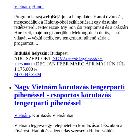
Vietnám
,
Hanoi
Program leírás(web)Bejárjuk a hangulatos Hanoi óvárosát,
megcsodáljuk a Halong-öböl sziklaóriásait egy dzsunka
fedélzetéről, felfedezzük My Son ősi templomait és a császári
Hue ízeit, majd megismerjük a Mekong-delta derűs, lassú
világát -- végül pedig egy tengerparti pihenő zárja a
programot....
Indulási helyszín:
Budapest
AUG
SZEPT
OKT
NOV
Az utazás legolcsóbb ára
DEC
JAN
FEBR
MÁRC
ÁPR
MÁJ
JÚN
JÚL
1.175.000 Ft
1.175.000
Ft
MEGNÉZEM
Nagy Vietnám körutazás tengerparti
pihenéssel - csoportos körutazás
tengerparti pihenéssel
Vietnám
, Körutazás Vietnámban
Vietnam legjava egy felejthetetlen körutazáson! Északon a
fővárost, Hanoit és a legendás szépségű Halong-öblöt