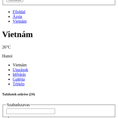
Főoldal
Ázsia
Vietnám
Vietnám
26°C
Hanoi
Vietnám
Utazások
Időjárás
Galéria
Térkép
Találatok szűrése
(24)
Szabadszavas