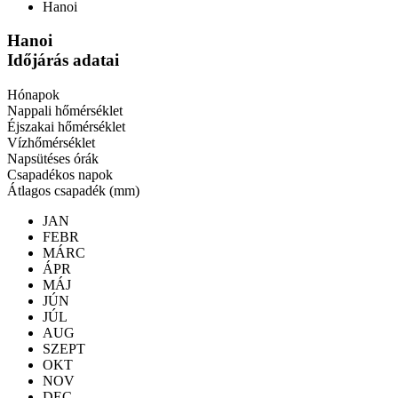
Hanoi
Hanoi
Időjárás adatai
Hónapok
Nappali hőmérséklet
Éjszakai hőmérséklet
Vízhőmérséklet
Napsütéses órák
Csapadékos napok
Átlagos csapadék (mm)
JAN
FEBR
MÁRC
ÁPR
MÁJ
JÚN
JÚL
AUG
SZEPT
OKT
NOV
DEC