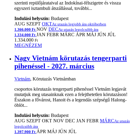
szerinti repülőjárataival az Indokínai-félszigetre és vissza
egyszeri isztambuli átszállással, további...
Indulási helyszín:
Budapest
AUG
SZEPT
OKT
Az utazás legjobb ára októberben
NOV
DEC
1.366.000 Ft
Az utazás legolcsóbb ára
JAN
FEBR
MÁRC
ÁPR
MÁJ
JÚN
JÚL
1.334.000 Ft
1.334.000
Ft
MEGNÉZEM
Nagy Vietnám körutazás tengerparti
pihenéssel - 2027. március
Vietnám
, Körutazás Vietnámban
csoportos körutazás tengerparti pihenéssel Vietnám legjavát
mutatjuk meg utasainknak ezen a felejthetetlen körutazáson!
Északon a fővárost, Hanoit és a legendás szépségű Halong-
öblöt...
Indulási helyszín:
Budapest
AUG
SZEPT
OKT
NOV
DEC
JAN
FEBR
MÁRC
Az utazás
legolcsóbb ára
ÁPR
MÁJ
JÚN
JÚL
1.397.900 Ft