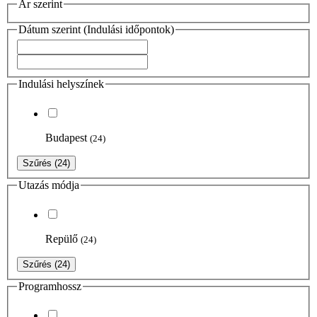
Ár szerint
Dátum szerint (Indulási időpontok)
Indulási helyszínek
Budapest
(24)
Szűrés
(24)
Utazás módja
Repülő
(24)
Szűrés
(24)
Programhossz