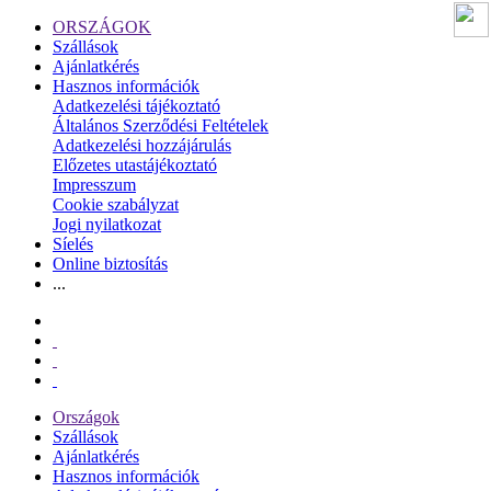
ORSZÁGOK
Szállások
Ajánlatkérés
Hasznos információk
Adatkezelési tájékoztató
Általános Szerződési Feltételek
Adatkezelési hozzájárulás
Előzetes utastájékoztató
Impresszum
Cookie szabályzat
Jogi nyilatkozat
Síelés
Online biztosítás
...
Országok
Szállások
Ajánlatkérés
Hasznos információk