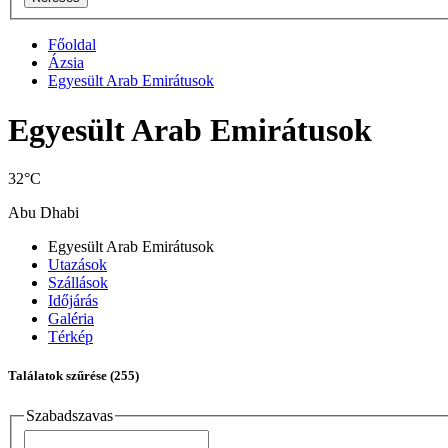
Főoldal
Ázsia
Egyesült Arab Emirátusok
Egyesült Arab Emirátusok
32°C
Abu Dhabi
Egyesült Arab Emirátusok
Utazások
Szállások
Időjárás
Galéria
Térkép
Találatok szűrése
(255)
Szabadszavas