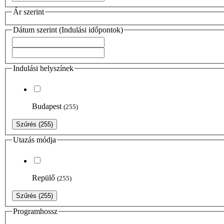
Ár szerint
Dátum szerint (Indulási időpontok)
Indulási helyszínek
Budapest
(255)
Szűrés
(255)
Utazás módja
Repülő
(255)
Szűrés
(255)
Programhossz