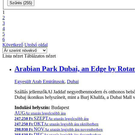
Szűrés
(255)
1
2
3
4
5
6
Következő
Utolsó oldal
Lista nézet
Táblázatos nézet
Arabian Park Dubai, an Edge by Rotana
Egyesült Arab Emirátusok
,
Dubai
Szállás jellemzőkAl Jaddaf negyedbenmodern és otthonos belső 
Dubaj ikonikus helyszíneit, mint a Burj Khalifa, a Dubai Mall 
Indulási helyszín:
Budapest
AUG
Az utazás legolcsóbb ára
SZEPT
247.250 Ft
Az utazás legolcsóbb ára
OKT
247.250 Ft
Az utazás legjobb ára októberben
NOV
298.930 Ft
Az utazás legjobb ára novemberben
DEC
368.630 Ft
Az utazás legjobb ára decemberben