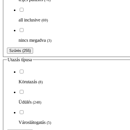
all inclusive
(69)
nincs megadva
(3)
Szűrés
(255)
Utazás típusa
Körutazás
(8)
Üdülés
(248)
Városlátogatás
(5)