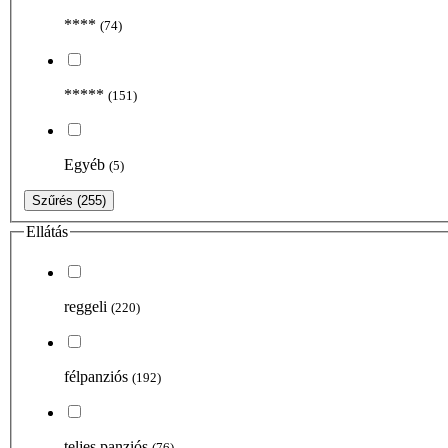
****
(74)
*****
(151)
Egyéb
(5)
Szűrés
(255)
Ellátás
reggeli
(220)
félpanziós
(192)
teljes panziós
(76)