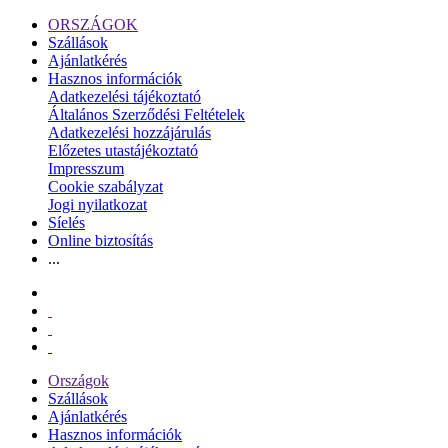
ORSZÁGOK
Szállások
Ajánlatkérés
Hasznos információk
Adatkezelési tájékoztató
Általános Szerződési Feltételek
Adatkezelési hozzájárulás
Előzetes utastájékoztató
Impresszum
Cookie szabályzat
Jogi nyilatkozat
Síelés
Online biztosítás
...
Országok
Szállások
Ajánlatkérés
Hasznos információk