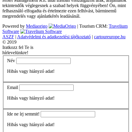
Hotel Management Kft. által írásban visszaigazolt árak, árajánlatok
tekintendők véglegesnek a szabad helyek függvényében! Ön, mint
felhasználó elfogadta és értelmezte ezen felhívást, bárminemű
megrendelés vagy ajánlatkérés leadásánál.
Powered by
Mediaorigo
|
Tourism CRM:
Travelium
Software
ASZF
|
Adatvédelmi és adatkezelési tájékoztató
|
cartoureurope.hu
© 2019
Iratkozz fel Te is
hírlevelünkre!
Név
Hibás vagy hiányzó adat!
Email
Hibás vagy hiányzó adat!
Ide ne írj semmit!
Hibás vagy hiányzó adat!