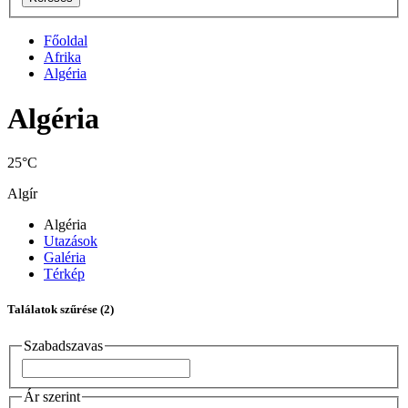
Főoldal
Afrika
Algéria
Algéria
25°C
Algír
Algéria
Utazások
Galéria
Térkép
Találatok szűrése
(2)
Szabadszavas
Ár szerint