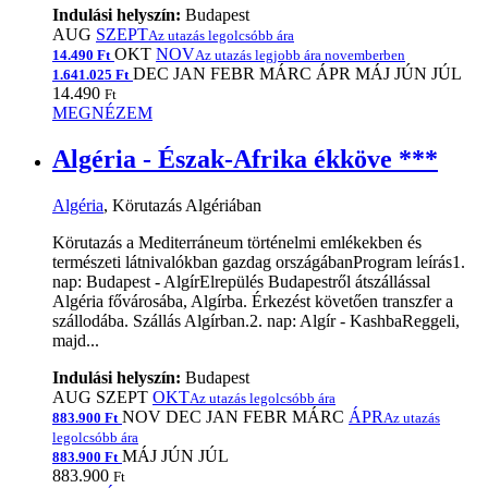
Indulási helyszín:
Budapest
AUG
SZEPT
Az utazás legolcsóbb ára
OKT
NOV
14.490 Ft
Az utazás legjobb ára novemberben
DEC
JAN
FEBR
MÁRC
ÁPR
MÁJ
JÚN
JÚL
1.641.025 Ft
14.490
Ft
MEGNÉZEM
Algéria - Észak-Afrika ékköve ***
Algéria
, Körutazás Algériában
Körutazás a Mediterráneum történelmi emlékekben és
természeti látnivalókban gazdag országábanProgram leírás1.
nap: Budapest - AlgírElrepülés Budapestről átszállással
Algéria fővárosába, Algírba. Érkezést követően transzfer a
szállodába. Szállás Algírban.2. nap: Algír - KashbaReggeli,
majd...
Indulási helyszín:
Budapest
AUG
SZEPT
OKT
Az utazás legolcsóbb ára
NOV
DEC
JAN
FEBR
MÁRC
ÁPR
883.900 Ft
Az utazás
legolcsóbb ára
MÁJ
JÚN
JÚL
883.900 Ft
883.900
Ft