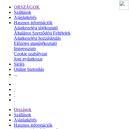
ORSZÁGOK
Szállások
Ajánlatkérés
Hasznos információk
Adatkezelési tájékoztató
Általános Szerződési Feltételek
Adatkezelési hozzájárulás
Előzetes utastájékoztató
Impresszum
Cookie szabályzat
Jogi nyilatkozat
Síelés
Online biztosítás
...
Országok
Szállások
Ajánlatkérés
Hasznos információk