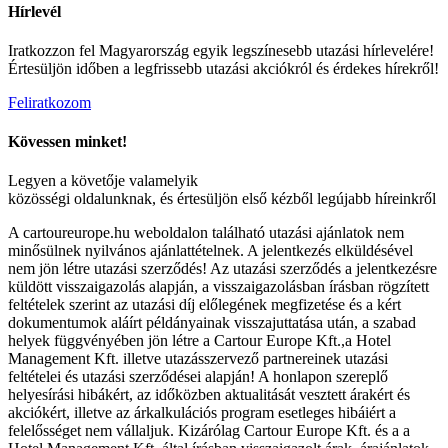
Hírlevél
Iratkozzon fel Magyarország egyik legszínesebb utazási hírlevelére!
Értesüljön időben a legfrissebb utazási akciókról és érdekes hírekről!
Feliratkozom
Kövessen minket!
Legyen a követője valamelyik
közösségi oldalunknak, és értesüljön első kézből legújabb híreinkről
A cartoureurope.hu weboldalon található utazási ajánlatok nem
minősülnek nyilvános ajánlattételnek. A jelentkezés elküldésével
nem jön létre utazási szerződés! Az utazási szerződés a jelentkezésre
küldött visszaigazolás alapján, a visszaigazolásban írásban rögzített
feltételek szerint az utazási díj előlegének megfizetése és a kért
dokumentumok aláírt példányainak visszajuttatása után, a szabad
helyek függvényében jön létre a Cartour Europe Kft.,a Hotel
Management Kft. illetve utazásszervező partnereinek utazási
feltételei és utazási szerződései alapján! A honlapon szereplő
helyesírási hibákért, az időközben aktualitását vesztett árakért és
akciókért, illetve az árkalkulációs program esetleges hibáiért a
felelősséget nem vállaljuk. Kizárólag Cartour Europe Kft. és a a