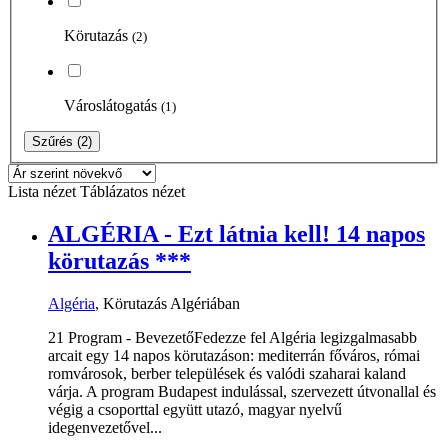
Körutazás
(2)
Városlátogatás
(1)
Szűrés
(2)
Lista nézet
Táblázatos nézet
ALGÉRIA - Ezt látnia kell! 14 napos
körutazás ***
Algéria
, Körutazás Algériában
21 Program - BevezetőFedezze fel Algéria legizgalmasabb
arcait egy 14 napos körutazáson: mediterrán főváros, római
romvárosok, berber települések és valódi szaharai kaland
várja. A program Budapest indulással, szervezett útvonallal és
végig a csoporttal együtt utazó, magyar nyelvű
idegenvezetővel...