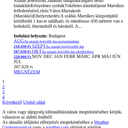
Szállás jellemzőkCsaládias hangulatElegáns belső
kialakításKényelmes szobákTökéletes kiindulópont Marrákes
felfedezéséreLeírás:Város:Marrakesh
(Marokkó)Elhelyezkedés:A szállás Marrákes központjától
körülbelül 1 km-re található, és mindössze 450 méterre van a
boltoktól, éttermektől és bároktól. A...
Indulási helyszín:
Budapest
AUG
Az utazás legjobb ára augusztusban
SZEPT
218.450 Ft
Az utazás legolcsóbb ára
OKT
207.630 Ft
Az utazás legjobb ára októberben
NOV
DEC
JAN
FEBR
MÁRC
ÁPR
MÁJ
JÚN
220.060 Ft
JÚL
207.629
Ft
MEGNÉZEM
1
2
3
4
Következő
Utolsó oldal
A város vagy tájegység klímatáblázatának megtekintéséhez kérjük,
válasszon az alábbi listából!
Az aktuális időjárási előrejelzés megtekintéséhez a
Weather
Underground-ot
vagy a
weather.com
oldalakat ajánljuk.