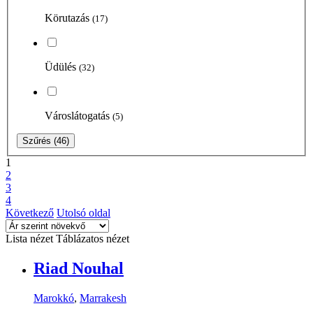
Körutazás
(17)
Üdülés
(32)
Városlátogatás
(5)
Szűrés
(46)
1
2
3
4
Következő
Utolsó oldal
Lista nézet
Táblázatos nézet
Riad Nouhal
Marokkó
,
Marrakesh