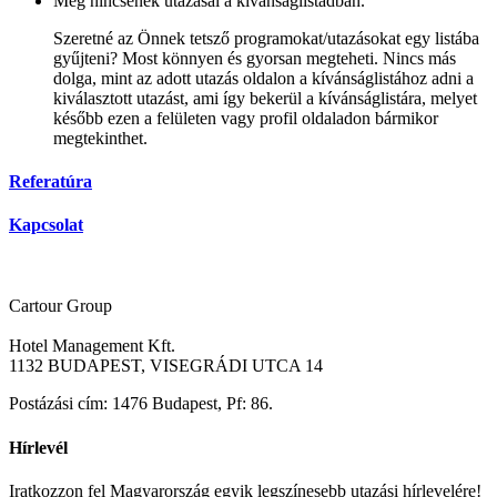
Még nincsenek utazásai a kívánságlistádban.
Szeretné az Önnek tetsző programokat/utazásokat egy listába
gyűjteni? Most könnyen és gyorsan megteheti. Nincs más
dolga, mint az adott utazás oldalon a kívánságlistához adni a
kiválasztott utazást, ami így bekerül a kívánságlistára, melyet
később ezen a felületen vagy profil oldaladon bármikor
megtekinthet.
Referatúra
Kapcsolat
Cartour Group
Hotel Management Kft.
1132 BUDAPEST, VISEGRÁDI UTCA 14
Postázási cím: 1476 Budapest, Pf: 86.
Hírlevél
Iratkozzon fel Magyarország egyik legszínesebb utazási hírlevelére!