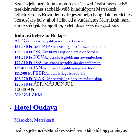
Szállás jellemzőkintím, mindössze 12 szobávalstílusos belső
terekkényelmes szobákkiváló kiindulópont Marrakech
felfedezéséhezRövid leírás:Teljesen helyi hangulatú, eredeti és
bensőséges hely, ahol átélheted a varázslatos Marrakesh igazi
atmoszféráját. Faragott fa, keleti díszítések és egzotikus...
Indulási helyszín:
Budapest
AUG
Az utazás legjobb ára augusztusban
SZEPT
137.030 Ft
Az utazás legjobb ára szeptemberben
OKT
123.870 Ft
Az utazás legjobb ára októberben
NOV
141.000 Ft
Az utazás legjobb ára novemberben
DEC
122.960 Ft
Az utazás legjobb ára decemberben
JAN
117.480 Ft
Az utazás legjobb ára januárban
FEBR
111.500 Ft
Az utazás legolcsóbb ára
MÁRC
106.870 Ft
Az utazás legjobb ára márciusban
ÁPR
MÁJ
JÚN
JÚL
120.760 Ft
106.869
Ft
MEGNÉZEM
Hotel Oudaya
Marokkó
,
Marrakesh
Szállás jellemzőkMarrákes szívében találhatóHagyományos