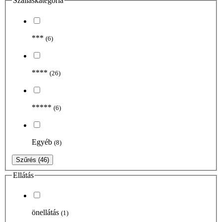
Szálláskategória
***
(6)
****
(26)
*****
(6)
Egyéb
(8)
Szűrés
(46)
Ellátás
önellátás
(1)