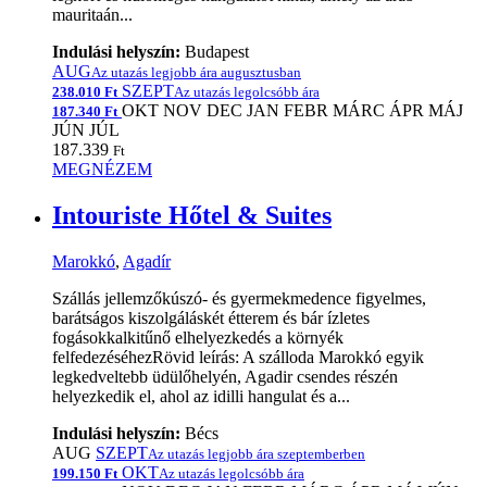
mauritaán...
Indulási helyszín:
Budapest
AUG
Az utazás legjobb ára augusztusban
SZEPT
238.010 Ft
Az utazás legolcsóbb ára
OKT
NOV
DEC
JAN
FEBR
MÁRC
ÁPR
MÁJ
187.340 Ft
JÚN
JÚL
187.339
Ft
MEGNÉZEM
Intouriste Hőtel & Suites
Marokkó
,
Agadír
Szállás jellemzőkúszó- és gyermekmedence figyelmes,
barátságos kiszolgáláskét étterem és bár ízletes
fogásokkalkitűnő elhelyezkedés a környék
felfedezéséhezRövid leírás: A szálloda Marokkó egyik
legkedveltebb üdülőhelyén, Agadir csendes részén
helyezkedik el, ahol az idilli hangulat és a...
Indulási helyszín:
Bécs
AUG
SZEPT
Az utazás legjobb ára szeptemberben
OKT
199.150 Ft
Az utazás legolcsóbb ára