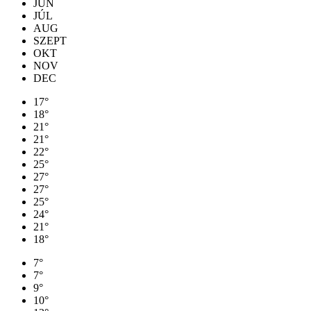
JÚN
JÚL
AUG
SZEPT
OKT
NOV
DEC
17°
18°
21°
21°
22°
25°
27°
27°
25°
24°
21°
18°
7°
7°
9°
10°