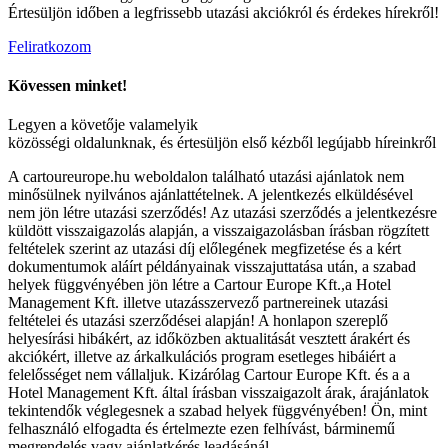
Értesüljön időben a legfrissebb utazási akciókról és érdekes hírekről!
Feliratkozom
Kövessen minket!
Legyen a követője valamelyik
közösségi oldalunknak, és értesüljön első kézből legújabb híreinkről
A cartoureurope.hu weboldalon található utazási ajánlatok nem
minősülnek nyilvános ajánlattételnek. A jelentkezés elküldésével
nem jön létre utazási szerződés! Az utazási szerződés a jelentkezésre
küldött visszaigazolás alapján, a visszaigazolásban írásban rögzített
feltételek szerint az utazási díj előlegének megfizetése és a kért
dokumentumok aláírt példányainak visszajuttatása után, a szabad
helyek függvényében jön létre a Cartour Europe Kft.,a Hotel
Management Kft. illetve utazásszervező partnereinek utazási
feltételei és utazási szerződései alapján! A honlapon szereplő
helyesírási hibákért, az időközben aktualitását vesztett árakért és
akciókért, illetve az árkalkulációs program esetleges hibáiért a
felelősséget nem vállaljuk. Kizárólag Cartour Europe Kft. és a a
Hotel Management Kft. által írásban visszaigazolt árak, árajánlatok
tekintendők véglegesnek a szabad helyek függvényében! Ön, mint
felhasználó elfogadta és értelmezte ezen felhívást, bárminemű
megrendelés vagy ajánlatkérés leadásánál.