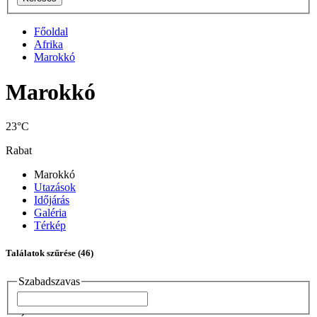
Főoldal
Afrika
Marokkó
Marokkó
23°C
Rabat
Marokkó
Utazások
Időjárás
Galéria
Térkép
Találatok szűrése
(46)
Szabadszavas