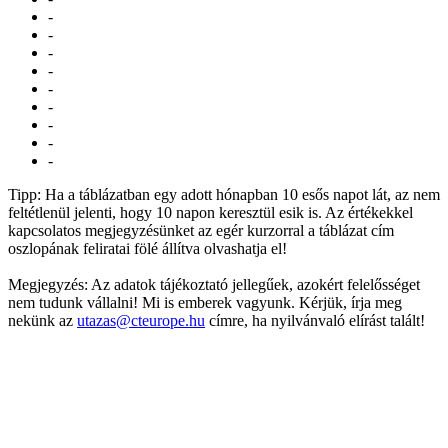
-
-
-
-
-
-
-
-
-
Tipp: Ha a táblázatban egy adott hónapban 10 esős napot lát, az nem
feltétlenül jelenti, hogy 10 napon keresztül esik is. Az értékekkel
kapcsolatos megjegyzésünket az egér kurzorral a táblázat cím
oszlopának feliratai fölé állítva olvashatja el!
Megjegyzés: Az adatok tájékoztató jellegűek, azokért felelősséget
nem tudunk vállalni! Mi is emberek vagyunk. Kérjük, írja meg
nekünk az
utazas@cteurope.hu
címre, ha nyilvánvaló elírást talált!