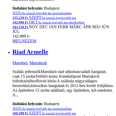
Indulási helyszín:
Budapest
AUG
Az utazás legjobb ára augusztusban
SZEPT
155.220 Ft
Az utazás legolcsóbb ára
OKT
142.990 Ft
Az utazás legjobb ára októberben
NOV
DEC
JAN
FEBR
MÁRC
ÁPR
MÁJ
JÚN
183.250 Ft
JÚL
142.989
Ft
MEGNÉZEM
Riad Armelle
Marokkó
,
Marrakesh
Szállás jellemzőkMarokkói riad stílusbancsaládi hangulat,
csak 15 szobaTetőtéri terasz Kiindulópont Marrakech
felfedezéséhezRövid leírás:A szálloda négycsillagos
besorolású,klasszikus hangulatú és 2012-ben került felújításra.
Az épületben 15 szoba található, egy épületben, két emeleten.
A...
Indulási helyszín:
Budapest
AUG
Az utazás legjobb ára augusztusban
SZEPT
169.290 Ft
Az utazás legolcsóbb ára