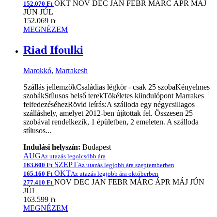
OKT
NOV
DEC
JAN
FEBR
MÁRC
ÁPR
MÁJ
152.070 Ft
JÚN
JÚL
152.069
Ft
MEGNÉZEM
Riad Ifoulki
Marokkó
,
Marrakesh
Szállás jellemzőkCsaládias légkör - csak 25 szobaKényelmes
szobákStílusos belső terekTökéletes kiindulópont Marrakes
felfedezéséhezRövid leírás:A szálloda egy négycsillagos
szálláshely, amelyet 2012-ben újítottak fel. Összesen 25
szobával rendelkezik, 1 épületben, 2 emeleten. A szálloda
stílusos...
Indulási helyszín:
Budapest
AUG
Az utazás legolcsóbb ára
SZEPT
163.600 Ft
Az utazás legjobb ára szeptemberben
OKT
165.160 Ft
Az utazás legjobb ára októberben
NOV
DEC
JAN
FEBR
MÁRC
ÁPR
MÁJ
JÚN
277.410 Ft
JÚL
163.599
Ft
MEGNÉZEM