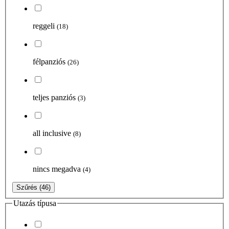
reggeli
(18)
félpanziós
(26)
teljes panziós
(3)
all inclusive
(8)
nincs megadva
(4)
Szűrés
(46)
Utazás típusa