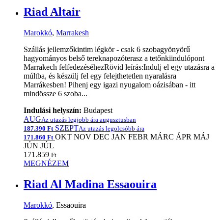
Riad Altair
Marokkó
,
Marrakesh
Szállás jellemzőkintim légkör - csak 6 szobagyönyörű
hagyományos belső tereknapozóterasz a tetőnkiindulópont
Marrakech felfedezéséhezRövid leírás:Indulj el egy utazásra a
múltba, és készülj fel egy felejthetetlen nyaralásra
Marrákesben! Pihenj egy igazi nyugalom oázisában - itt
mindössze 6 szoba...
Indulási helyszín:
Budapest
AUG
Az utazás legjobb ára augusztusban
SZEPT
187.390 Ft
Az utazás legolcsóbb ára
OKT
NOV
DEC
JAN
FEBR
MÁRC
ÁPR
MÁJ
171.860 Ft
JÚN
JÚL
171.859
Ft
MEGNÉZEM
Riad Al Madina Essaouira
Marokkó
, Essaouira