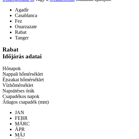
Agadír
Casablanca
Fez
Ouarzazate
Rabat
Tanger
Rabat
Időjárás adatai
Hónapok
Nappali hőmérséklet
Éjszakai hőmérséklet
Vízhőmérséklet
Napsütéses órák
Csapadékos napok
Átlagos csapadék (mm)
JAN
FEBR
MÁRC
ÁPR
MÁJ