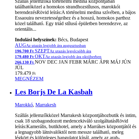
Szállás jellemzőka történelmi medina központjában
találhatóközel a homokos strandhozstílusos, marokkói
berendezésRövid leírás:A történelmi medina szívében, a bájos
Essaouira nevezetességeihez és a hosszú, homokos parthoz
közel található. Egy triád stílusú épületben berendezve, az
orientális...
Indulási helyszínek:
Bécs, Budapest
AUG
Az utazás legjobb ára augusztusban
SZEPT
196.700 Ft
Az utazás legolcsóbb ára
OKT
179.480 Ft
Az utazás legjobb ára októberben
NOV
DEC
JAN
FEBR
MÁRC
ÁPR
MÁJ
JÚN
266.130 Ft
JÚL
179.479
Ft
MEGNÉZEM
Les Borjs De La Kasbah
Marokkó
,
Marrakesh
Szállás jellemzőkközel Marrakesh központjáhozbutik és intim,
csak 18 szobagondozott medencekiváló szolgáltatásRövid
leírás:Kamerális, butikhotel, amely a Marrákes központjától és
a legnagyobb látnivalóktól nem messze található, meleg
légkört és különleges hangulatot kínál, amely az arab-