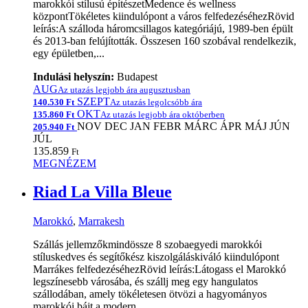
marokkói stílusú építészetMedence és wellness
központTökéletes kiindulópont a város felfedezéséhezRövid
leírás:A szálloda háromcsillagos kategóriájú, 1989-ben épült
és 2013-ban felújították. Összesen 160 szobával rendelkezik,
egy épületben,...
Indulási helyszín:
Budapest
AUG
Az utazás legjobb ára augusztusban
SZEPT
140.530 Ft
Az utazás legolcsóbb ára
OKT
135.860 Ft
Az utazás legjobb ára októberben
NOV
DEC
JAN
FEBR
MÁRC
ÁPR
MÁJ
JÚN
205.940 Ft
JÚL
135.859
Ft
MEGNÉZEM
Riad La Villa Bleue
Marokkó
,
Marrakesh
Szállás jellemzőkmindössze 8 szobaegyedi marokkói
stíluskedves és segítőkész kiszolgáláskiváló kiindulópont
Marrákes felfedezéséhezRövid leírás:Látogass el Marokkó
legszínesebb városába, és szállj meg egy hangulatos
szállodában, amely tökéletesen ötvözi a hagyományos
marokkói bájt a modern...