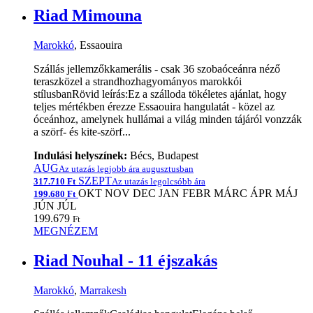
Riad Mimouna
Marokkó
, Essaouira
Szállás jellemzőkkamerális - csak 36 szobaóceánra néző
teraszközel a strandhozhagyományos marokkói
stílusbanRövid leírás:Ez a szálloda tökéletes ajánlat, hogy
teljes mértékben érezze Essaouira hangulatát - közel az
óceánhoz, amelynek hullámai a világ minden tájáról vonzzák
a szörf- és kite-szörf...
Indulási helyszínek:
Bécs, Budapest
AUG
Az utazás legjobb ára augusztusban
SZEPT
317.710 Ft
Az utazás legolcsóbb ára
OKT
NOV
DEC
JAN
FEBR
MÁRC
ÁPR
MÁJ
199.680 Ft
JÚN
JÚL
199.679
Ft
MEGNÉZEM
Riad Nouhal - 11 éjszakás
Marokkó
,
Marrakesh