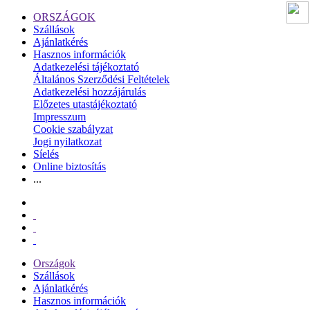
ORSZÁGOK
Szállások
Ajánlatkérés
Hasznos információk
Adatkezelési tájékoztató
Általános Szerződési Feltételek
Adatkezelési hozzájárulás
Előzetes utastájékoztató
Impresszum
Cookie szabályzat
Jogi nyilatkozat
Síelés
Online biztosítás
...
Országok
Szállások
Ajánlatkérés
Hasznos információk