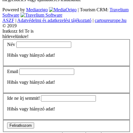
Powered by
Mediaorigo
|
Tourism CRM:
Travelium
Software
ASZF
|
Adatvédelmi és adatkezelési tájékoztató
|
cartoureurope.hu
© 2019
Iratkozz fel Te is
hírlevelünkre!
Név
Hibás vagy hiányzó adat!
Email
Hibás vagy hiányzó adat!
Ide ne írj semmit!
Hibás vagy hiányzó adat!
Feliratkozom