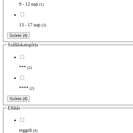
9 - 12 nap
(1)
13 - 17 nap
(3)
Szűrés
(4)
Szálláskategória
***
(2)
****
(2)
Szűrés
(4)
Ellátás
reggeli
(4)