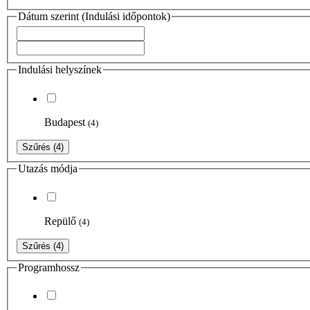
Dátum szerint (Indulási időpontok)
Indulási helyszínek
Budapest
(4)
Szűrés
(4)
Utazás módja
Repülő
(4)
Szűrés
(4)
Programhossz