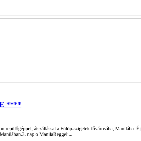
 ****
ban repülőgéppel, átszállással a Fülöp-szigetek fővárosába, Manilába. 
l Manilában.3. nap o ManilaReggeli...