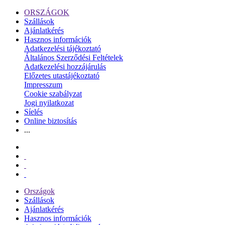
ORSZÁGOK
Szállások
Ajánlatkérés
Hasznos információk
Adatkezelési tájékoztató
Általános Szerződési Feltételek
Adatkezelési hozzájárulás
Előzetes utastájékoztató
Impresszum
Cookie szabályzat
Jogi nyilatkozat
Síelés
Online biztosítás
...
Országok
Szállások
Ajánlatkérés
Hasznos információk