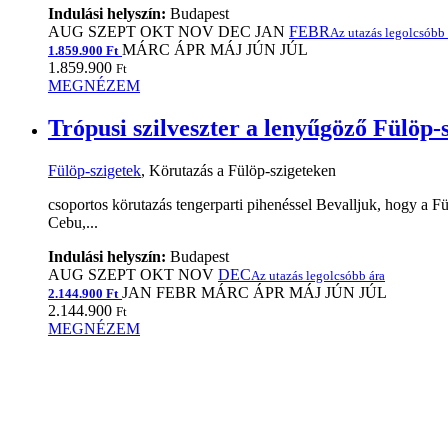
Indulási helyszín:
Budapest
AUG
SZEPT
OKT
NOV
DEC
JAN
FEBR
Az utazás legolcsóbb 
MÁRC
ÁPR
MÁJ
JÚN
JÚL
1.859.900 Ft
1.859.900
Ft
MEGNÉZEM
Trópusi szilveszter a lenyűgöző Fülöp-
Fülöp-szigetek
, Körutazás a Fülöp-szigeteken
csoportos körutazás tengerparti pihenéssel Bevalljuk, hogy a Fü
Cebu,...
Indulási helyszín:
Budapest
AUG
SZEPT
OKT
NOV
DEC
Az utazás legolcsóbb ára
JAN
FEBR
MÁRC
ÁPR
MÁJ
JÚN
JÚL
2.144.900 Ft
2.144.900
Ft
MEGNÉZEM