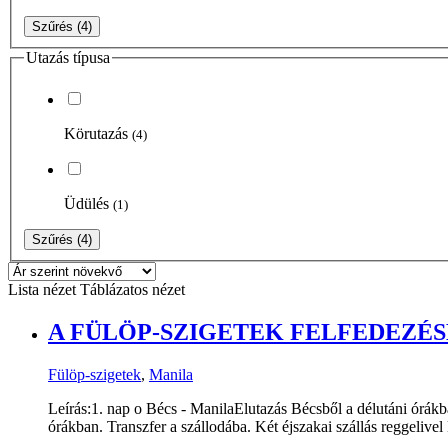
Szűrés
(4)
Utazás típusa
Körutazás
(4)
Üdülés
(1)
Szűrés
(4)
Lista nézet
Táblázatos nézet
A FÜLÖP-SZIGETEK FELFEDEZÉSE
Fülöp-szigetek
,
Manila
Leírás:1. nap o Bécs - ManilaElutazás Bécsből a délutáni órák
órákban. Transzfer a szállodába. Két éjszakai szállás reggelive