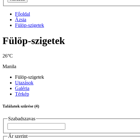
Főoldal
Ázsia
Fülöp-szigetek
Fülöp-szigetek
26°C
Manila
Fülöp-szigetek
Utazások
Galéria
Térkép
Találatok szűrése
(4)
Szabadszavas
Ár szerint