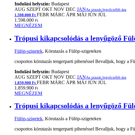
Indulási helyszín:
Budapest
AUG
SZEPT
OKT
NOV
DEC
JAN
Az utazás legolcsóbb ára
FEBR
MÁRC
ÁPR
MÁJ
JÚN
JÚL
1.598.000 Ft
1.598.000
Ft
MEGNÉZEM
Trópusi kikapcsolódás a lenyűgöző Fülö
Fülöp-szigetek
, Körutazás a Fülöp-szigeteken
csoportos körutazás tengerparti pihenéssel Bevalljuk, hogy a F
Indulási helyszín:
Budapest
AUG
SZEPT
OKT
NOV
DEC
JAN
Az utazás legolcsóbb ára
FEBR
MÁRC
ÁPR
MÁJ
JÚN
JÚL
1.859.900 Ft
1.859.900
Ft
MEGNÉZEM
Trópusi kikapcsolódás a lenyűgöző Fülö
Fülöp-szigetek
, Körutazás a Fülöp-szigeteken
csoportos körutazás tengerparti pihenéssel Bevalljuk, hogy a F