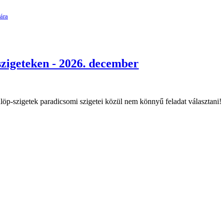
ára
szigeteken - 2026. december
löp-szigetek paradicsomi szigetei közül nem könnyű feladat választani! E