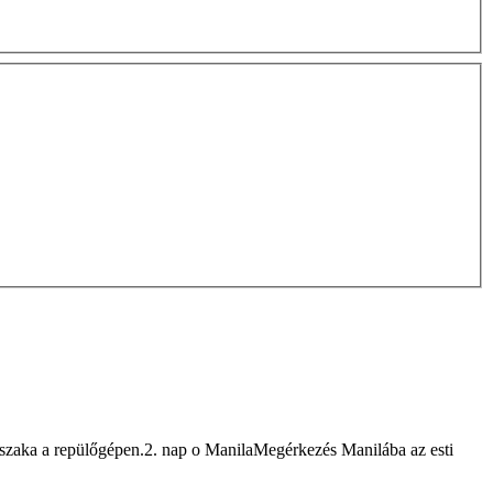
Éjszaka a repülőgépen.2. nap o ManilaMegérkezés Manilába az esti