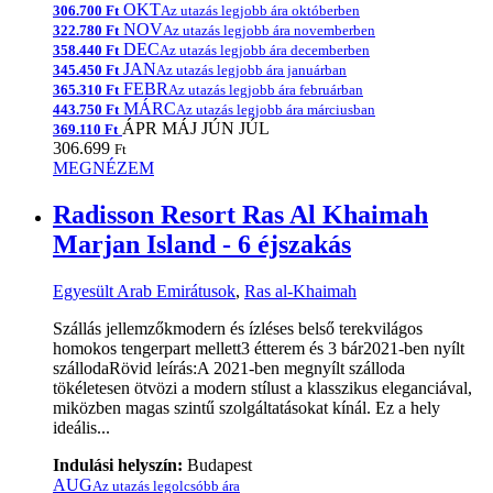
OKT
306.700 Ft
Az utazás legjobb ára októberben
NOV
322.780 Ft
Az utazás legjobb ára novemberben
DEC
358.440 Ft
Az utazás legjobb ára decemberben
JAN
345.450 Ft
Az utazás legjobb ára januárban
FEBR
365.310 Ft
Az utazás legjobb ára februárban
MÁRC
443.750 Ft
Az utazás legjobb ára márciusban
ÁPR
MÁJ
JÚN
JÚL
369.110 Ft
306.699
Ft
MEGNÉZEM
Radisson Resort Ras Al Khaimah
Marjan Island - 6 éjszakás
Egyesült Arab Emirátusok
,
Ras al-Khaimah
Szállás jellemzőkmodern és ízléses belső terekvilágos
homokos tengerpart mellett3 étterem és 3 bár2021-ben nyílt
szállodaRövid leírás:A 2021-ben megnyílt szálloda
tökéletesen ötvözi a modern stílust a klasszikus eleganciával,
miközben magas szintű szolgáltatásokat kínál. Ez a hely
ideális...
Indulási helyszín:
Budapest
AUG
Az utazás legolcsóbb ára