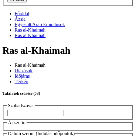
Főoldal
Ázsia
Egyesült Arab Emirátusok
Ras al-Khaimah
Ras al-Khaimah
Ras al-Khaimah
Ras al-Khaimah
Utazások
Időjárás
Térkép
Találatok szűrése
(53)
Szabadszavas
Ár szerint
Dátum szerint (Indulási időpontok)