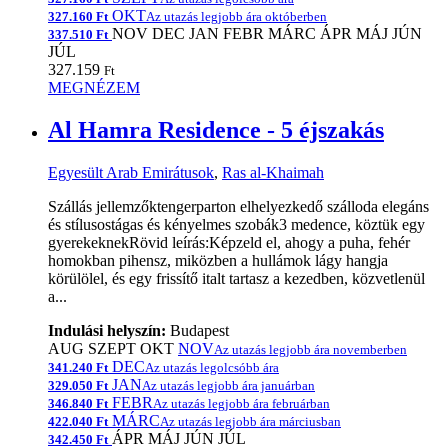
OKT
327.160 Ft
Az utazás legjobb ára októberben
NOV
DEC
JAN
FEBR
MÁRC
ÁPR
MÁJ
JÚN
337.510 Ft
JÚL
327.159
Ft
MEGNÉZEM
Al Hamra Residence - 5 éjszakás
Egyesült Arab Emirátusok
,
Ras al-Khaimah
Szállás jellemzőktengerparton elhelyezkedő szálloda elegáns
és stílusostágas és kényelmes szobák3 medence, köztük egy
gyerekeknekRövid leírás:Képzeld el, ahogy a puha, fehér
homokban pihensz, miközben a hullámok lágy hangja
körülölel, és egy frissítő italt tartasz a kezedben, közvetlenül
a...
Indulási helyszín:
Budapest
AUG
SZEPT
OKT
NOV
Az utazás legjobb ára novemberben
DEC
341.240 Ft
Az utazás legolcsóbb ára
JAN
329.050 Ft
Az utazás legjobb ára januárban
FEBR
346.840 Ft
Az utazás legjobb ára februárban
MÁRC
422.040 Ft
Az utazás legjobb ára márciusban
ÁPR
MÁJ
JÚN
JÚL
342.450 Ft