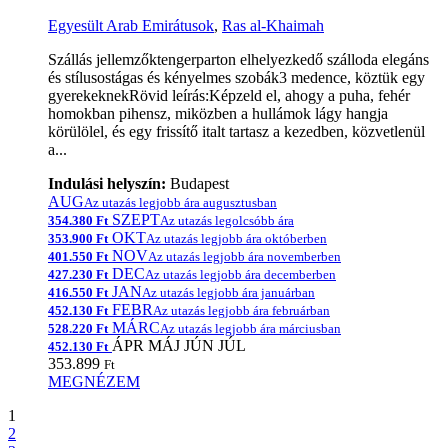
Egyesült Arab Emirátusok
,
Ras al-Khaimah
Szállás jellemzőktengerparton elhelyezkedő szálloda elegáns
és stílusostágas és kényelmes szobák3 medence, köztük egy
gyerekeknekRövid leírás:Képzeld el, ahogy a puha, fehér
homokban pihensz, miközben a hullámok lágy hangja
körülölel, és egy frissítő italt tartasz a kezedben, közvetlenül
a...
Indulási helyszín:
Budapest
AUG
Az utazás legjobb ára augusztusban
SZEPT
354.380 Ft
Az utazás legolcsóbb ára
OKT
353.900 Ft
Az utazás legjobb ára októberben
NOV
401.550 Ft
Az utazás legjobb ára novemberben
DEC
427.230 Ft
Az utazás legjobb ára decemberben
JAN
416.550 Ft
Az utazás legjobb ára januárban
FEBR
452.130 Ft
Az utazás legjobb ára februárban
MÁRC
528.220 Ft
Az utazás legjobb ára márciusban
ÁPR
MÁJ
JÚN
JÚL
452.130 Ft
353.899
Ft
MEGNÉZEM
1
2