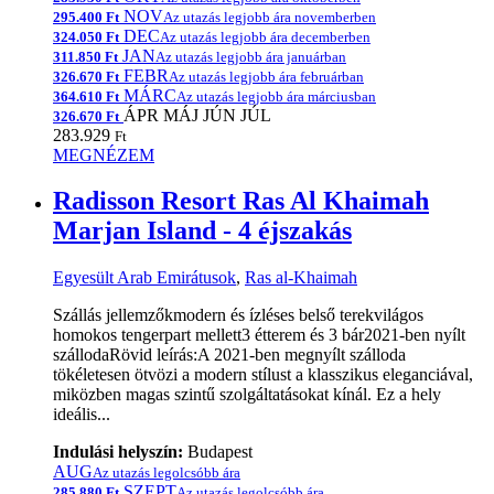
NOV
295.400 Ft
Az utazás legjobb ára novemberben
DEC
324.050 Ft
Az utazás legjobb ára decemberben
JAN
311.850 Ft
Az utazás legjobb ára januárban
FEBR
326.670 Ft
Az utazás legjobb ára februárban
MÁRC
364.610 Ft
Az utazás legjobb ára márciusban
ÁPR
MÁJ
JÚN
JÚL
326.670 Ft
283.929
Ft
MEGNÉZEM
Radisson Resort Ras Al Khaimah
Marjan Island - 4 éjszakás
Egyesült Arab Emirátusok
,
Ras al-Khaimah
Szállás jellemzőkmodern és ízléses belső terekvilágos
homokos tengerpart mellett3 étterem és 3 bár2021-ben nyílt
szállodaRövid leírás:A 2021-ben megnyílt szálloda
tökéletesen ötvözi a modern stílust a klasszikus eleganciával,
miközben magas szintű szolgáltatásokat kínál. Ez a hely
ideális...
Indulási helyszín:
Budapest
AUG
Az utazás legolcsóbb ára
SZEPT
285.880 Ft
Az utazás legolcsóbb ára