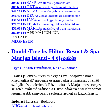
SZEPT
309.630 Ft
Az utazás legolcsóbb ára
OKT
309.630 Ft
Az utazás legjobb ára októberben
NOV
341.200 Ft
Az utazás legjobb ára novemberben
DEC
361.430 Ft
Az utazás legjobb ára decemberben
JAN
338.500 Ft
Az utazás legjobb ára januárban
FEBR
378.250 Ft
Az utazás legjobb ára februárban
MÁRC
456.690 Ft
Az utazás legjobb ára márciusban
ÁPR
MÁJ
JÚN
JÚL
382.050 Ft
309.629
Ft
MEGNÉZEM
DoubleTree by Hilton Resort & Spa
Marjan Island - 4 éjszakás
Egyesült Arab Emirátusok
,
Ras al-Khaimah
Szállás jellemzőkluxus és elegáns szállodaprivát strand
kiszolgálással7 medence és aquaparka legmagasabb szintű
szolgáltatások elérhetők Rövid leírás:A Marjan mesterséges
szigetén található szálloda a Hilton hálózata által létrehozott
legmagasabb színvonalú szolgáltatásokat és kiszolgálást...
Indulási helyszín:
Budapest
AUG
Az utazás legolcsóbb ára