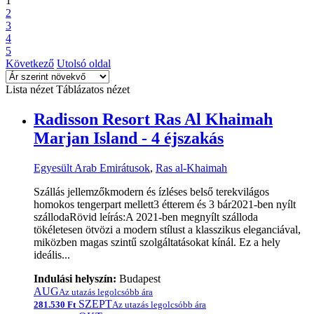
1
2
3
4
5
Következő
Utolsó oldal
Lista nézet
Táblázatos nézet
Radisson Resort Ras Al Khaimah
Marjan Island - 4 éjszakás
Egyesült Arab Emirátusok
,
Ras al-Khaimah
Szállás jellemzőkmodern és ízléses belső terekvilágos
homokos tengerpart mellett3 étterem és 3 bár2021-ben nyílt
szállodaRövid leírás:A 2021-ben megnyílt szálloda
tökéletesen ötvözi a modern stílust a klasszikus eleganciával,
miközben magas szintű szolgáltatásokat kínál. Ez a hely
ideális...
Indulási helyszín:
Budapest
AUG
Az utazás legolcsóbb ára
SZEPT
281.530 Ft
Az utazás legolcsóbb ára