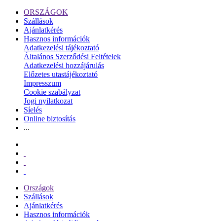
ORSZÁGOK
Szállások
Ajánlatkérés
Hasznos információk
Adatkezelési tájékoztató
Általános Szerződési Feltételek
Adatkezelési hozzájárulás
Előzetes utastájékoztató
Impresszum
Cookie szabályzat
Jogi nyilatkozat
Síelés
Online biztosítás
...
Országok
Szállások
Ajánlatkérés
Hasznos információk