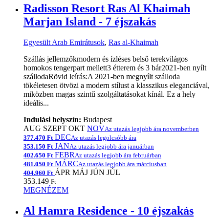
Radisson Resort Ras Al Khaimah
Marjan Island - 7 éjszakás
Egyesült Arab Emirátusok
,
Ras al-Khaimah
Szállás jellemzőkmodern és ízléses belső terekvilágos
homokos tengerpart mellett3 étterem és 3 bár2021-ben nyílt
szállodaRövid leírás:A 2021-ben megnyílt szálloda
tökéletesen ötvözi a modern stílust a klasszikus eleganciával,
miközben magas szintű szolgáltatásokat kínál. Ez a hely
ideális...
Indulási helyszín:
Budapest
AUG
SZEPT
OKT
NOV
Az utazás legjobb ára novemberben
DEC
377.470 Ft
Az utazás legolcsóbb ára
JAN
353.150 Ft
Az utazás legjobb ára januárban
FEBR
402.650 Ft
Az utazás legjobb ára februárban
MÁRC
481.050 Ft
Az utazás legjobb ára márciusban
ÁPR
MÁJ
JÚN
JÚL
404.960 Ft
353.149
Ft
MEGNÉZEM
Al Hamra Residence - 10 éjszakás