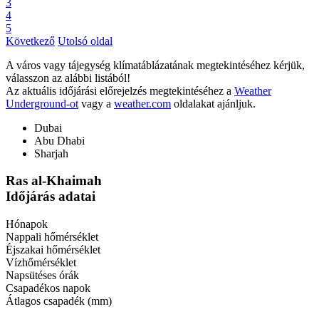
3
4
5
Következő
Utolsó oldal
A város vagy tájegység klímatáblázatának megtekintéséhez kérjük,
válasszon az alábbi listából!
Az aktuális időjárási előrejelzés megtekintéséhez a
Weather
Underground-ot
vagy a
weather.com
oldalakat ajánljuk.
Dubai
Abu Dhabi
Sharjah
Ras al-Khaimah
Időjárás adatai
Hónapok
Nappali hőmérséklet
Éjszakai hőmérséklet
Vízhőmérséklet
Napsütéses órák
Csapadékos napok
Átlagos csapadék (mm)