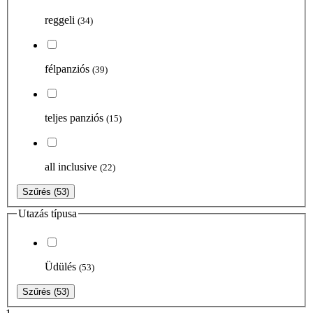
reggeli
(34)
félpanziós
(39)
teljes panziós
(15)
all inclusive
(22)
Szűrés
(53)
Utazás típusa
Üdülés
(53)
Szűrés
(53)