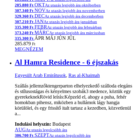
OKT
285.880 Ft
Az utazás legjobb ára októberben
NOV
307.340 Ft
Az utazás legjobb ára novemberben
DEC
329.360 Ft
Az utazás legjobb ára decemberben
JAN
307.210 Ft
Az utazás legjobb ára januárban
FEBR
335.300 Ft
Az utazás legjobb ára februárban
MÁRC
373.240 Ft
Az utazás legjobb ára márciusban
ÁPR
MÁJ
JÚN
JÚL
335.300 Ft
285.879
Ft
MEGNÉZEM
Al Hamra Residence - 6 éjszakás
Egyesült Arab Emirátusok
,
Ras al-Khaimah
Szállás jellemzőktengerparton elhelyezkedő szálloda elegáns
és stílusostágas és kényelmes szobák3 medence, köztük egy
gyerekeknekRövid leírás:Képzeld el, ahogy a puha, fehér
homokban pihensz, miközben a hullámok lágy hangja
körülölel, és egy frissítő italt tartasz a kezedben, közvetlenül
a...
Indulási helyszín:
Budapest
AUG
Az utazás legolcsóbb ára
SZEPT
306.700 Ft
Az utazás legolcsóbb ára