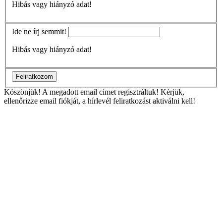
Hibás vagy hiányzó adat!
Ide ne írj semmit!
Hibás vagy hiányzó adat!
Feliratkozom
Köszönjük!
A megadott email címet regisztráltuk! Kérjük,
ellenőrizze email fiókját, a hírlevél feliratkozást aktiválni kell!