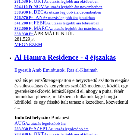
OKT
281.530 Ft
Az utazás legjobb ára októberben
NOV
304.110 Ft
Az utazás legjobb ára novemberben
DEC
338.930 Ft
Az utazás legjobb ára decemberben
JAN
326.970 Ft
Az utazás legjobb ára januárban
FEBR
341.200 Ft
Az utazás legjobb ára februárban
MÁRC
382.600 Ft
Az utazás legjobb ára márciusban
ÁPR
MÁJ
JÚN
JÚL
338.930 Ft
281.529
Ft
MEGNÉZEM
Al Hamra Residence - 4 éjszakás
Egyesült Arab Emirátusok
,
Ras al-Khaimah
Szállás jellemzőktengerparton elhelyezkedő szálloda elegáns
és stílusostágas és kényelmes szobák3 medence, köztük egy
gyerekeknekRövid leírás:Képzeld el, ahogy a puha, fehér
homokban pihensz, miközben a hullámok lágy hangja
körülölel, és egy frissítő italt tartasz a kezedben, közvetlenül
a...
Indulási helyszín:
Budapest
AUG
Az utazás legolcsóbb ára
SZEPT
283.930 Ft
Az utazás legolcsóbb ára
OKT
283.930 Ft
Az utazás legjobb ára októberben