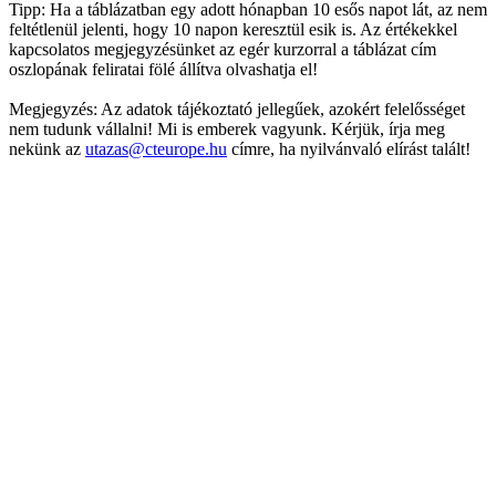
Tipp: Ha a táblázatban egy adott hónapban 10 esős napot lát, az nem
feltétlenül jelenti, hogy 10 napon keresztül esik is. Az értékekkel
kapcsolatos megjegyzésünket az egér kurzorral a táblázat cím
oszlopának feliratai fölé állítva olvashatja el!
Megjegyzés: Az adatok tájékoztató jellegűek, azokért felelősséget
nem tudunk vállalni! Mi is emberek vagyunk. Kérjük, írja meg
nekünk az
utazas@cteurope.hu
címre, ha nyilvánvaló elírást talált!