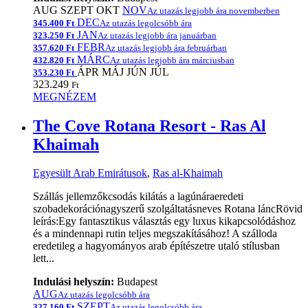
AUG
SZEPT
OKT
NOV
Az utazás legjobb ára novemberben
DEC
345.400 Ft
Az utazás legolcsóbb ára
JAN
323.250 Ft
Az utazás legjobb ára januárban
FEBR
357.620 Ft
Az utazás legjobb ára februárban
MÁRC
432.820 Ft
Az utazás legjobb ára márciusban
ÁPR
MÁJ
JÚN
JÚL
353.230 Ft
323.249
Ft
MEGNÉZEM
The Cove Rotana Resort - Ras Al
Khaimah
Egyesült Arab Emirátusok
,
Ras al-Khaimah
Szállás jellemzőkcsodás kilátás a lagúnáraeredeti
szobadekorációnagyszerű szolgáltatásneves Rotana láncRövid
leírás:Egy fantasztikus választás egy luxus kikapcsolódáshoz
és a mindennapi rutin teljes megszakításához! A szálloda
eredetileg a hagyományos arab építészetre utaló stílusban
lett...
Indulási helyszín:
Budapest
AUG
Az utazás legolcsóbb ára
SZEPT
327.160 Ft
Az utazás legolcsóbb ára