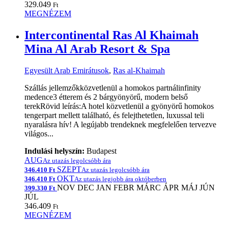
329.049
Ft
MEGNÉZEM
Intercontinental Ras Al Khaimah
Mina Al Arab Resort & Spa
Egyesült Arab Emirátusok
,
Ras al-Khaimah
Szállás jellemzőkközvetlenül a homokos partnálinfinity
medence3 étterem és 2 bárgyönyörű, modern belső
terekRövid leírás:A hotel közvetlenül a gyönyörű homokos
tengerpart mellett található, és felejthetetlen, luxussal teli
nyaralásra hív! A legújabb trendeknek megfelelően tervezve
világos...
Indulási helyszín:
Budapest
AUG
Az utazás legolcsóbb ára
SZEPT
346.410 Ft
Az utazás legolcsóbb ára
OKT
346.410 Ft
Az utazás legjobb ára októberben
NOV
DEC
JAN
FEBR
MÁRC
ÁPR
MÁJ
JÚN
399.330 Ft
JÚL
346.409
Ft
MEGNÉZEM