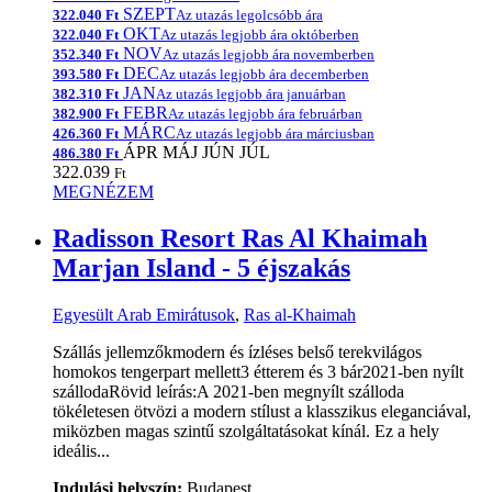
SZEPT
322.040 Ft
Az utazás legolcsóbb ára
OKT
322.040 Ft
Az utazás legjobb ára októberben
NOV
352.340 Ft
Az utazás legjobb ára novemberben
DEC
393.580 Ft
Az utazás legjobb ára decemberben
JAN
382.310 Ft
Az utazás legjobb ára januárban
FEBR
382.900 Ft
Az utazás legjobb ára februárban
MÁRC
426.360 Ft
Az utazás legjobb ára márciusban
ÁPR
MÁJ
JÚN
JÚL
486.380 Ft
322.039
Ft
MEGNÉZEM
Radisson Resort Ras Al Khaimah
Marjan Island - 5 éjszakás
Egyesült Arab Emirátusok
,
Ras al-Khaimah
Szállás jellemzőkmodern és ízléses belső terekvilágos
homokos tengerpart mellett3 étterem és 3 bár2021-ben nyílt
szállodaRövid leírás:A 2021-ben megnyílt szálloda
tökéletesen ötvözi a modern stílust a klasszikus eleganciával,
miközben magas szintű szolgáltatásokat kínál. Ez a hely
ideális...
Indulási helyszín:
Budapest