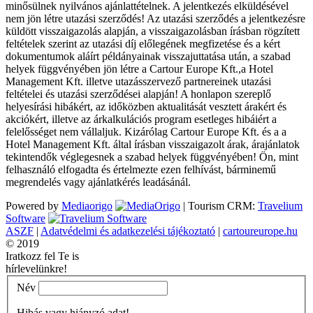
minősülnek nyilvános ajánlattételnek. A jelentkezés elküldésével
nem jön létre utazási szerződés! Az utazási szerződés a jelentkezésre
küldött visszaigazolás alapján, a visszaigazolásban írásban rögzített
feltételek szerint az utazási díj előlegének megfizetése és a kért
dokumentumok aláírt példányainak visszajuttatása után, a szabad
helyek függvényében jön létre a Cartour Europe Kft.,a Hotel
Management Kft. illetve utazásszervező partnereinek utazási
feltételei és utazási szerződései alapján! A honlapon szereplő
helyesírási hibákért, az időközben aktualitását vesztett árakért és
akciókért, illetve az árkalkulációs program esetleges hibáiért a
felelősséget nem vállaljuk. Kizárólag Cartour Europe Kft. és a a
Hotel Management Kft. által írásban visszaigazolt árak, árajánlatok
tekintendők véglegesnek a szabad helyek függvényében! Ön, mint
felhasználó elfogadta és értelmezte ezen felhívást, bárminemű
megrendelés vagy ajánlatkérés leadásánál.
Powered by
Mediaorigo
|
Tourism CRM:
Travelium
Software
ASZF
|
Adatvédelmi és adatkezelési tájékoztató
|
cartoureurope.hu
© 2019
Iratkozz fel Te is
hírlevelünkre!
Név
Hibás vagy hiányzó adat!