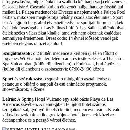
elfogyasztására, míg esténként a szálloda két bárja várja élő zenével.
Cascada bár A Cascada bárban élő zenét hallgathat egy frissítő ital
mellett.La Palapa medencebár Élvezze a naplementét a Palapa Pool
bárban, miközben megkóstolja néhány csodálatos ételünket. Sport
bár A legjobb hely, ahol élvezheti kedvenc sportjait finom snackek
és italok társaságában. Las Salinas büfé A Las Salinas büfénk olyan
ételek széles választékát kínálja, amelyek nem okoznak csalódást
semmilyen értelemben. Dress code: 14 évnél idősebb vendégek
esetében elegáns öltözet ajánlott!
Szolgáltatások:
o 2 kültéri medence a kertben (1 télen fűtött) o
ingyenes Wi-Fi a hotel területén o arc- és testkezelések a Thalasso-
Spa Vulcanoban (külön díj ellenében) o Fodrászat, borbélyüzlet
(külön díj ellenében) o szobaszerviz 07:00-24:00 között
Sport és szórakozás:
o squash o minigolf o asztali tenisz o
petanque o biliárd o nappali és esti animációs programok,
showműsorok, élőzene
Leírás:
A Spring Hotel Vulcano egy zöld oázis Playa de Las
Americas szívében. A nemrégiben felújított hotel számos
szolgáltatással, gyönyörű belső kerttel, medencével várja. Kiváló
választás azoknak, akik egy dizájnos hotelt keresnek közel az
óceánparthoz és a pezsgő városi élethez.