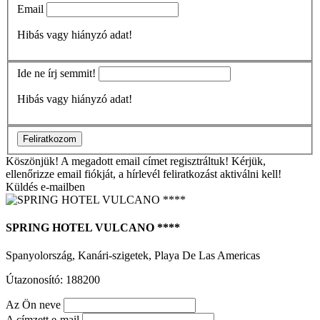
Email
Hibás vagy hiányzó adat!
Ide ne írj semmit!
Hibás vagy hiányzó adat!
Feliratkozom
Köszönjük!
A megadott email címet regisztráltuk! Kérjük,
ellenőrizze email fiókját, a hírlevél feliratkozást aktiválni kell!
Küldés e-mailben
SPRING HOTEL VULCANO ****
Spanyolország, Kanári-szigetek, Playa De Las Americas
Útazonosító: 188200
Az Ön neve
A címzett e-mail