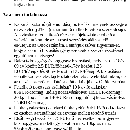
foglaláskor
Az ár nem tartalmazza:
Kalkulált sztornó (útlemondási) biztosítást, melynek összege a
részvételi díj 3%-a (maximum 6 millió Ft értékű szerződésig).
A biztosításra vonatkozó részletes tájékoztató elérhető a
weboldalunkon, de az utazási szerződés aláírása előtt
elküldjük az Önök számára. Felhívjuk szíves figyelmüket,
hogy a sztornó biztosítás igénylése csak a szerződéskötéssel
egyidőben lehetséges!
Baleset- betegség- és poggyász biztosítást, melynek díja18és
69 év között 2,5 EUR/fő/nap0-17év között 1,25
EUR/fő/nap70és 90 év között 5 EUR/fő/nap.A biztosításra
vonatkozó részletes tájékoztató elérhető a weboldalunkon, de
az utazási szerződés aláírása előtt elküldjük az Önök számára.
Feladható poggyász szállítását? 10 kg - foglaláskor
85EUR/csomag, utólag hozzávásárolva: 105EUR/csomag?
20 kg - foglaláskor 140EUR/csomag, utólag hozzávásárolva:
150EUR/csomag
Ülőhelyválasztás (standard ülőhelyek): 30EUR/fő oda-vissza,
ez esetben garantálható az egymás mellett történő utazás
Elsőbbségi beszállást: 75EUR/fő - ez esetben az ingyenes
kézipoggyász mellett egy további max. 10kg-os max.
55x40x20cm-es poggyász szállítható