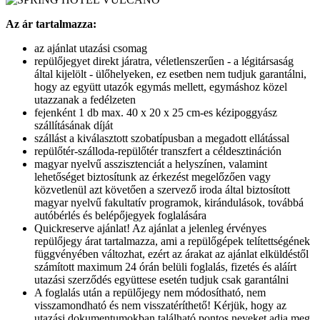
Az ár tartalmazza:
az ajánlat utazási csomag
repülőjegyet direkt járatra, véletlenszerűen - a légitársaság
által kijelölt - ülőhelyeken, ez esetben nem tudjuk garantálni,
hogy az együtt utazók egymás mellett, egymáshoz közel
utazzanak a fedélzeten
fejenként 1 db max. 40 x 20 x 25 cm-es kézipoggyász
szállításának díját
szállást a kiválasztott szobatípusban a megadott ellátással
repülőtér-szálloda-repülőtér transzfert a céldesztináción
magyar nyelvű asszisztenciát a helyszínen, valamint
lehetőséget biztosítunk az érkezést megelőzően vagy
közvetlenül azt követően a szervező iroda által biztosított
magyar nyelvű fakultatív programok, kirándulások, továbbá
autóbérlés és belépőjegyek foglalására
Quickreserve ajánlat! Az ajánlat a jelenleg érvényes
repülőjegy árat tartalmazza, ami a repülőgépek telítettségének
függvényében változhat, ezért az árakat az ajánlat elküldéstől
számított maximum 24 órán belüli foglalás, fizetés és aláírt
utazási szerződés együttese esetén tudjuk csak garantálni
A foglalás után a repülőjegy nem módosítható, nem
visszamondható és nem visszatéríthető! Kérjük, hogy az
utazási dokumentumokban található pontos neveket adja meg