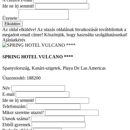
Ide ne írj semmit!
Üzenete
Elküldöm
Az oldal elküldve!
Az utazás oldalának hivatkozását továbbítottuk a
megadott email címre! Köszönjük, hogy használta szolgáltatásunkat!
Ajánlatkérés
SPRING HOTEL VULCANO ****
Spanyolország, Kanári-szigetek, Playa De Las Americas
Útazonosító: 188200
Név
E-mail
Ide ne írj semmit!
Telefonszám
Mikor szeretne utazni?
Utasok száma?
Ebből gyermek