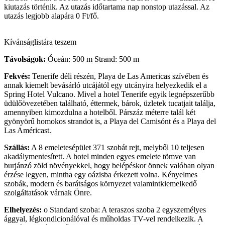
kiutazás történik. Az utazás időtartama nap nonstop utazással. Az
utazás legjobb alapára 0 Ft/fő.
Kívánságlistára teszem
Távolságok:
Óceán: 500 m Strand: 500 m
Fekvés:
Tenerife déli részén, Playa de Las Americas szívében és
annak kiemelt bevásárló utcájától egy utcányira helyezkedik el a
Spring Hotel Vulcano. Mivel a hotel Tenerife egyik legnépszerűbb
üdülőövezetében található, éttermek, bárok, üzletek tucatjait találja,
amennyiben kimozdulna a hotelből. Párszáz méterre talál két
gyönyörű homokos strandot is, a Playa del Camisónt és a Playa del
Las Américast.
Szállás:
A 8 emeletesépület 371 szobát rejt, melyből 10 teljesen
akadálymentesített. A hotel minden egyes emelete tömve van
burjánzó zöld növényekkel, hogy belépéskor önnek valóban olyan
érzése legyen, mintha egy oázisba érkezett volna. Kényelmes
szobák, modern és barátságos környezet valamintkiemelkedő
szolgáltatások várnak Önre.
Elhelyezés:
o Standard szoba: A teraszos szoba 2 egyszemélyes
ággyal, légkondicionálóval és műholdas TV-vel rendelkezik. A