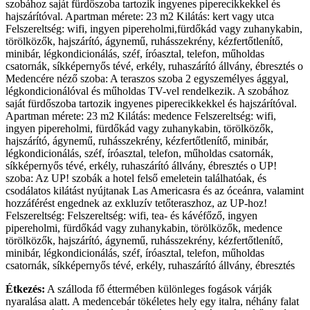
szobához saját fürdőszoba tartozik ingyenes piperecikkekkel és
hajszárítóval. Apartman mérete: 23 m2 Kilátás: kert vagy utca
Felszereltség: wifi, ingyen pipereholmi,fürdőkád vagy zuhanykabin,
törölközők, hajszárító, ágynemű, ruhásszekrény, kézfertőtlenítő,
minibár, légkondicionálás, széf, íróasztal, telefon, műholdas
csatornák, síkképernyős tévé, erkély, ruhaszárító állvány, ébresztés o
Medencére néző szoba: A teraszos szoba 2 egyszemélyes ággyal,
légkondicionálóval és műholdas TV-vel rendelkezik. A szobához
saját fürdőszoba tartozik ingyenes piperecikkekkel és hajszárítóval.
Apartman mérete: 23 m2 Kilátás: medence Felszereltség: wifi,
ingyen pipereholmi, fürdőkád vagy zuhanykabin, törölközők,
hajszárító, ágynemű, ruhásszekrény, kézfertőtlenítő, minibár,
légkondicionálás, széf, íróasztal, telefon, műholdas csatornák,
síkképernyős tévé, erkély, ruhaszárító állvány, ébresztés o UP!
szoba: Az UP! szobák a hotel felső emeletein találhatóak, és
csodálatos kilátást nyújtanak Las Americasra és az óceánra, valamint
hozzáférést engednek az exkluzív tetőteraszhoz, az UP-hoz!
Felszereltség: Felszereltség: wifi, tea- és kávéfőző, ingyen
pipereholmi, fürdőkád vagy zuhanykabin, törölközők, medence
törölközők, hajszárító, ágynemű, ruhásszekrény, kézfertőtlenítő,
minibár, légkondicionálás, széf, íróasztal, telefon, műholdas
csatornák, síkképernyős tévé, erkély, ruhaszárító állvány, ébresztés
Étkezés:
A szálloda fő éttermében különleges fogások várják
nyaralása alatt. A medencebár tökéletes hely egy italra, néhány falat