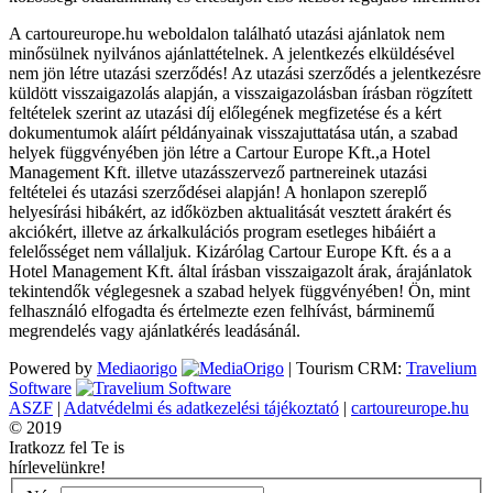
A cartoureurope.hu weboldalon található utazási ajánlatok nem
minősülnek nyilvános ajánlattételnek. A jelentkezés elküldésével
nem jön létre utazási szerződés! Az utazási szerződés a jelentkezésre
küldött visszaigazolás alapján, a visszaigazolásban írásban rögzített
feltételek szerint az utazási díj előlegének megfizetése és a kért
dokumentumok aláírt példányainak visszajuttatása után, a szabad
helyek függvényében jön létre a Cartour Europe Kft.,a Hotel
Management Kft. illetve utazásszervező partnereinek utazási
feltételei és utazási szerződései alapján! A honlapon szereplő
helyesírási hibákért, az időközben aktualitását vesztett árakért és
akciókért, illetve az árkalkulációs program esetleges hibáiért a
felelősséget nem vállaljuk. Kizárólag Cartour Europe Kft. és a a
Hotel Management Kft. által írásban visszaigazolt árak, árajánlatok
tekintendők véglegesnek a szabad helyek függvényében! Ön, mint
felhasználó elfogadta és értelmezte ezen felhívást, bárminemű
megrendelés vagy ajánlatkérés leadásánál.
Powered by
Mediaorigo
|
Tourism CRM:
Travelium
Software
ASZF
|
Adatvédelmi és adatkezelési tájékoztató
|
cartoureurope.hu
© 2019
Iratkozz fel Te is
hírlevelünkre!