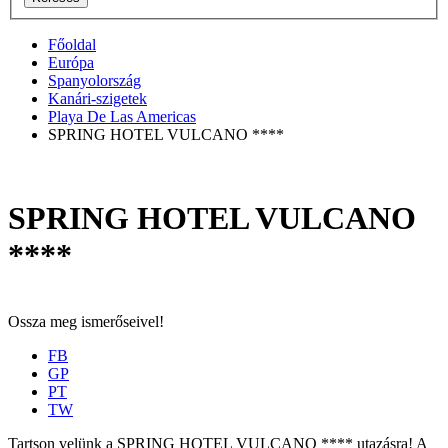
Főoldal
Európa
Spanyolország
Kanári-szigetek
Playa De Las Americas
SPRING HOTEL VULCANO ****
SPRING HOTEL VULCANO
****
Ossza meg ismerőseivel!
FB
GP
PT
TW
Tartson velünk a SPRING HOTEL VULCANO **** utazásra! A