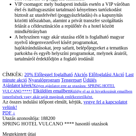
VIP csomagot: mely budapesti indulás esetén a VIP váróban
étel és italfogyasztást tartalmazó kényelmes tartózkodást
biztosít az utasfelvétel (poggyászfeladás) és a kapunyitás
közötti időszakban, alamint a privát transzfer szolgáltatás
felárát a céldesztináción a repülőtér és a hotel között
mindkétirányban
A helyszínen vagy akár utazása előtt is foglalható magyar
nyelvű idegenvezetővel kísért programokat,
hajókirándulásokat, jeep safarit, belépőjegyeket a tematikus
parkokba és egyéb helyszíni programokat, melynek árairól,
tartalmáról érdeklődjön a foglaló irodánál
CÍMKÉK:
20% Előleggel foglalható
Akciós
Előfoglalási Akció
Last
minute akció
Nyaralóprogram
Tengerpart
Üdülés
Ajánlatot kérek!
Kérjen ajánlatot erre az utazásra: SPRING HOTEL
Elküldöm emailben
VULCANO ****!
Küldje el az út hivatkozását emailben
ismerősének vagy akár saját magának emlékeztetőként.
Az összes indulási időpont elmúlt, kérjük,
vegye fel a kapcsolatot
velünk!
PDF ↓
Utazás azonosítója: 188200
SPRING HOTEL VULCANO **** hasonló utazások
Megtekintett útjai