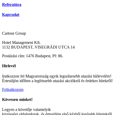
Referatúra
Kapcsolat
Cartour Group
Hotel Management Kft.
1132 BUDAPEST, VISEGRÁDI UTCA 14
Postázási cím: 1476 Budapest, Pf: 86.
Hírlevél
Iratkozzon fel Magyarország egyik legszínesebb utazási hírlevelére!
Értesüljön időben a legfrissebb utazási akciókról és érdekes hírekről!
Feliratkozom
Kövessen minket!
Legyen a követője valamelyik
közösségi oldalunknak, és értesüljön első kézből legújabb híreinkről