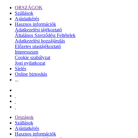
ORSZÁGOK
Szállások
Ajánlatkérés
Hasznos információk
Adatkezelési tájékoztató
Általános Szerződési Feltételek
Adatkezelési hozzájárulás
Előzetes utastájékoztató
Impresszum
Cookie szabályzat
Jogi nyilatkozat
Síelés
Online biztosítás
...
Országok
Szállások
Ajánlatkérés
Hasznos információk