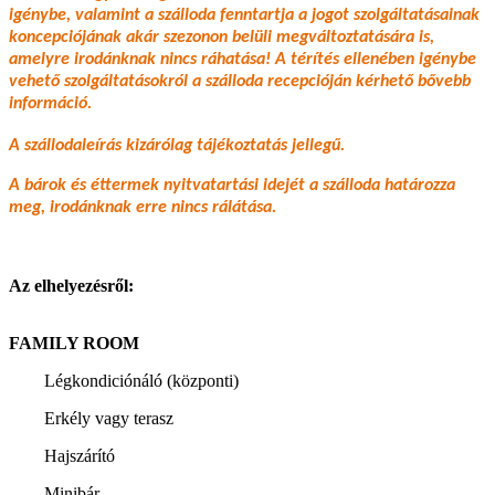
igénybe, valamint a szálloda fenntartja a jogot szolgáltatásainak
koncepciójának akár szezonon belüli megváltoztatására is,
amelyre irodánknak nincs ráhatása! A térítés ellenében igénybe
vehető szolgáltatásokról a szálloda recepcióján kérhető bővebb
információ.
A szállodaleírás kizárólag tájékoztatás jellegű.
A bárok és éttermek nyitvatartási idejét a szálloda határozza
meg, irodánknak erre nincs rálátása.
Az elhelyezésről:
FAMILY ROOM
Légkondiciónáló (központi)
Erkély vagy terasz
Hajszárító
Minibár