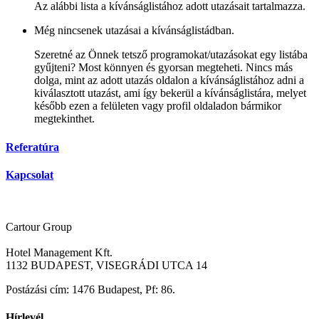
Az alábbi lista a kívánságlistához adott utazásait tartalmazza.
Még nincsenek utazásai a kívánságlistádban.
Szeretné az Önnek tetsző programokat/utazásokat egy listába
gyűjteni? Most könnyen és gyorsan megteheti. Nincs más
dolga, mint az adott utazás oldalon a kívánságlistához adni a
kiválasztott utazást, ami így bekerül a kívánságlistára, melyet
később ezen a felületen vagy profil oldaladon bármikor
megtekinthet.
Referatúra
Kapcsolat
Cartour Group
Hotel Management Kft.
1132 BUDAPEST, VISEGRÁDI UTCA 14
Postázási cím: 1476 Budapest, Pf: 86.
Hírlevél