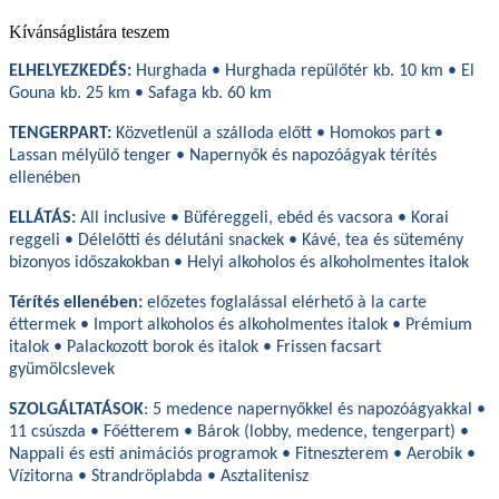
Kívánságlistára teszem
ELHELYEZKEDÉS:
Hurghada • Hurghada repülőtér kb. 10 km • El
Gouna kb. 25 km • Safaga kb. 60 km
TENGERPART:
Közvetlenül a szálloda előtt • Homokos part •
Lassan mélyülő tenger • Napernyők és napozóágyak térítés
ellenében
ELLÁTÁS:
All inclusive • Büféreggeli, ebéd és vacsora • Korai
reggeli • Délelőtti és délutáni snackek • Kávé, tea és sütemény
bizonyos időszakokban • Helyi alkoholos és alkoholmentes italok
Térítés ellenében:
előzetes foglalással elérhető à la carte
éttermek • Import alkoholos és alkoholmentes italok • Prémium
italok • Palackozott borok és italok • Frissen facsart
gyümölcslevek
SZOLGÁLTATÁSOK
: 5 medence napernyőkkel és napozóágyakkal •
11 csúszda • Főétterem • Bárok (lobby, medence, tengerpart) •
Nappali és esti animációs programok • Fitneszterem • Aerobik •
Vízitorna • Strandröplabda • Asztalitenisz