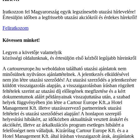
Iratkozzon fel Magyarország egyik legszínesebb utazási hírlevelére!
Értesüljön időben a legfrissebb utazási akciókról és érdekes hírekről!
Feliratkozom
Kövessen minket!
Legyen a követője valamelyik
közösségi oldalunknak, és értesüljön első kézből legújabb híreinkről
A cartoureurope.hu weboldalon található utazási ajánlatok nem
minősülnek nyilvános ajánlattételnek. A jelentkezés elküldésével
nem jön létre utazási szerződés! Az utazási szerződés a jelentkezésre
küldött visszaigazolás alapján, a visszaigazolásban írásban rögzített
feltételek szerint az utazási díj előlegének megfizetése és a kért
dokumentumok aláírt példányainak visszajuttatása után, a szabad
helyek függvényében jön létre a Cartour Europe Kft.,a Hotel
Management Kft. illetve utazásszervező partnereinek utazási
feltételei és utazási szerződései alapján! A honlapon szereplő
helyesírási hibákért, az időközben aktualitását vesztett árakért és
akciókért, illetve az árkalkulációs program esetleges hibáiért a
felelősséget nem vállaljuk. Kizárólag Cartour Europe Kft. és a a
Hotel Management Kft. által írásban visszaigazolt árak, árajánlatok