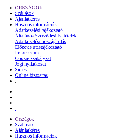
ORSZÁGOK
Szállások
Ajánlatkérés
Hasznos információk
Adatkezelési tájékoztató
Általános Szerződési Feltételek
Adatkezelési hozzájárulás
Előzetes utastájékoztató
Impresszum
Cookie szabályzat
Jogi nyilatkozat
Síelés
Online biztosítás
...
Országok
Szállások
Ajánlatkérés
Hasznos információk