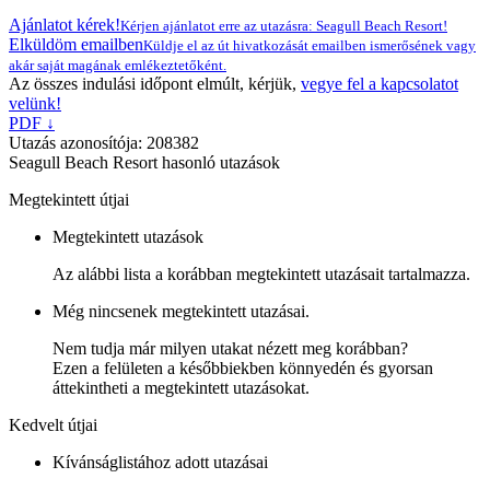
Ajánlatot kérek!
Kérjen ajánlatot erre az utazásra: Seagull Beach Resort!
Elküldöm emailben
Küldje el az út hivatkozását emailben ismerősének vagy
akár saját magának emlékeztetőként.
Az összes indulási időpont elmúlt, kérjük,
vegye fel a kapcsolatot
velünk!
PDF ↓
Utazás azonosítója: 208382
Seagull Beach Resort hasonló utazások
Megtekintett útjai
Megtekintett utazások
Az alábbi lista a korábban megtekintett utazásait tartalmazza.
Még nincsenek megtekintett utazásai.
Nem tudja már milyen utakat nézett meg korábban?
Ezen a felületen a későbbiekben könnyedén és gyorsan
áttekintheti a megtekintett utazásokat.
Kedvelt útjai
Kívánságlistához adott utazásai