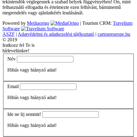
tekintendők véglegesnek a szabad helyek függvényében! Ön, mint
felhasználó elfogadta és értelmezte ezen felhívást, bárminemű
megrendelés vagy ajánlatkérés leadásánál.
Powered by
Mediaorigo
|
Tourism CRM:
Travelium
Software
ASZF
|
Adatvédelmi és adatkezelési tájékoztató
|
cartoureurope.hu
© 2019
Iratkozz fel Te is
hírlevelünkre!
Név
Hibás vagy hiányzó adat!
Email
Hibás vagy hiányzó adat!
Ide ne írj semmit!
Hibás vagy hiányzó adat!