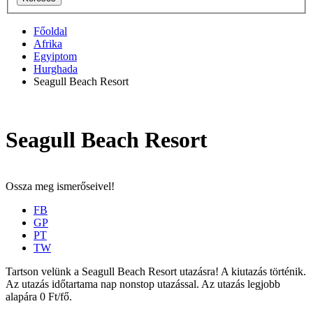
Főoldal
Afrika
Egyiptom
Hurghada
Seagull Beach Resort
Seagull Beach Resort
Ossza meg ismerőseivel!
FB
GP
PT
TW
Tartson velünk a Seagull Beach Resort utazásra! A kiutazás történik.
Az utazás időtartama nap nonstop utazással. Az utazás legjobb
alapára 0 Ft/fő.