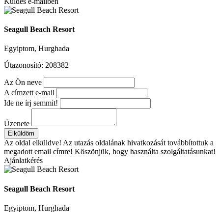
Küldés e-mailben
Seagull Beach Resort
Egyiptom, Hurghada
Útazonosító: 208382
Az Ön neve
A címzett e-mail
Ide ne írj semmit!
Üzenete
Elküldöm
Az oldal elküldve!
Az utazás oldalának hivatkozását továbbítottuk a
megadott email címre! Köszönjük, hogy használta szolgáltatásunkat!
Ajánlatkérés
Seagull Beach Resort
Egyiptom, Hurghada