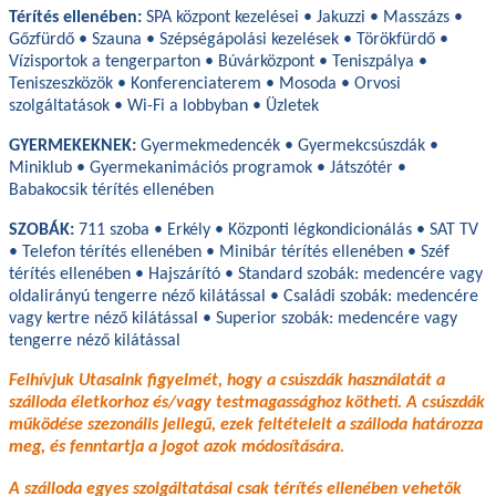
Térítés ellenében:
SPA központ kezelései • Jakuzzi • Masszázs •
Gőzfürdő • Szauna • Szépségápolási kezelések • Törökfürdő •
Vízisportok a tengerparton • Búvárközpont • Teniszpálya •
Teniszeszközök • Konferenciaterem • Mosoda • Orvosi
szolgáltatások • Wi-Fi a lobbyban • Üzletek
GYERMEKEKNEK:
Gyermekmedencék • Gyermekcsúszdák •
Miniklub • Gyermekanimációs programok • Játszótér •
Babakocsik térítés ellenében
SZOBÁK:
711 szoba • Erkély • Központi légkondicionálás • SAT TV
• Telefon térítés ellenében • Minibár térítés ellenében • Széf
térítés ellenében • Hajszárító • Standard szobák: medencére vagy
oldalirányú tengerre néző kilátással • Családi szobák: medencére
vagy kertre néző kilátással • Superior szobák: medencére vagy
tengerre néző kilátással
Felhívjuk Utasaink figyelmét, hogy a csúszdák használatát a
szálloda életkorhoz és/vagy testmagassághoz kötheti. A csúszdák
működése szezonális jellegű, ezek feltételeit a szálloda határozza
meg, és fenntartja a jogot azok módosítására.
A szálloda egyes szolgáltatásai csak térítés ellenében vehetők