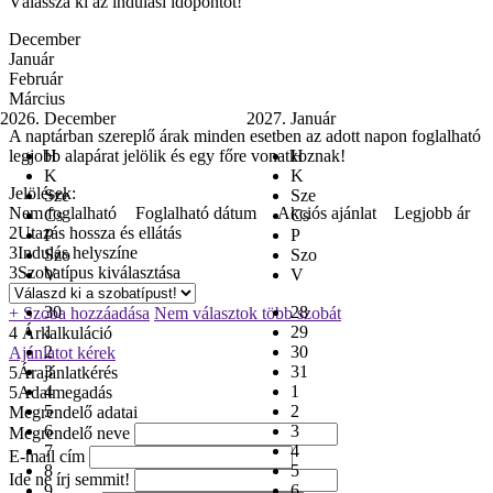
Válassza ki az indulási időpontot!
December
Január
Február
Március
2026. December
2027. Január
A naptárban szereplő árak minden esetben az adott napon foglalható
legjobb alapárat jelölik és egy főre vonatkoznak!
H
H
K
K
Jelölések:
Sze
Sze
Nem foglalható
Foglalható dátum
Akciós ajánlat
Legjobb ár
Cs
Cs
2
Utazás hossza és ellátás
P
P
3
Indulás helyszíne
Szo
Szo
3
Szobatípus kiválasztása
V
V
30
28
+ Szoba hozzáadása
Nem választok több szobát
1
29
4
Árkalkuláció
2
30
Ajánlatot kérek
3
31
5
Árajánlatkérés
4
1
5
Adatmegadás
5
2
Megrendelő adatai
6
3
Megrendelő neve
7
4
E-mail cím
8
5
Ide ne írj semmit!
9
6