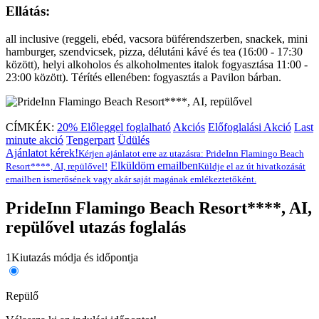
Ellátás:
all inclusive (reggeli, ebéd, vacsora büférendszerben, snackek, mini
hamburger, szendvicsek, pizza, délutáni kávé és tea (16:00 - 17:30
között), helyi alkoholos és alkoholmentes italok fogyasztása 11:00 -
23:00 között). Térítés ellenében: fogyasztás a Pavilon bárban.
CÍMKÉK:
20% Előleggel foglalható
Akciós
Előfoglalási Akció
Last
minute akció
Tengerpart
Üdülés
Ajánlatot kérek!
Kérjen ajánlatot erre az utazásra: PrideInn Flamingo Beach
Elküldöm emailben
Resort****, AI, repülővel!
Küldje el az út hivatkozását
emailben ismerősének vagy akár saját magának emlékeztetőként.
PrideInn Flamingo Beach Resort****, AI,
repülővel utazás foglalás
1
Kiutazás módja és időpontja
Repülő