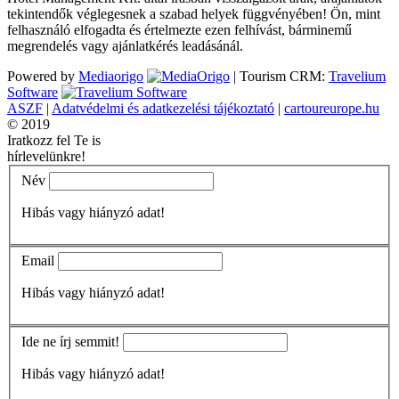
tekintendők véglegesnek a szabad helyek függvényében! Ön, mint
felhasználó elfogadta és értelmezte ezen felhívást, bárminemű
megrendelés vagy ajánlatkérés leadásánál.
Powered by
Mediaorigo
|
Tourism CRM:
Travelium
Software
ASZF
|
Adatvédelmi és adatkezelési tájékoztató
|
cartoureurope.hu
© 2019
Iratkozz fel Te is
hírlevelünkre!
Név
Hibás vagy hiányzó adat!
Email
Hibás vagy hiányzó adat!
Ide ne írj semmit!
Hibás vagy hiányzó adat!