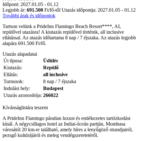
Időpont: 2027.01.05 - 01.12
Legjobb ár:
691.500
Ft/fő-től
Utazás időpontja: 2027.01.05 - 01.12
További árak és időpontok
Tartson velünk a PrideInn Flamingo Beach Resort****, AI,
repülővel utazásra! A kiutazás repülővel történik, all inclusive
ellátással. Az utazás időtartama 8 nap / 7 éjszaka. Az utazás legjobb
alapára 691.500 Ft/fő.
Utazás alapadatai
Út típusa:
Üdülés
Kiutazás:
Repülő
Ellátás:
all inclusive
Turnusok:
8 nap / 7 éjszaka
Indulási hely:
Budapest
Utazás azonosítója:
266022
Kívánságlistára teszem
A PrideInn Flamingo páratlan luxust és emlékezetes tartózkodást
kínál. A négycsillagos hotel az Indiai-óceán partján, Mombasa
városától 20 km-re található, amely híres a lenyűgöző strandjairól,
pezsgő kultúrájáról és meleg vendégszeretetéről.