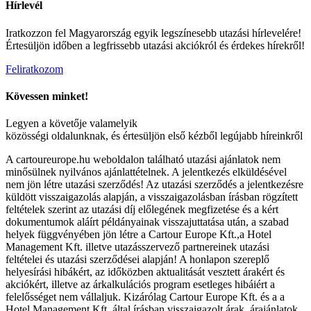
Hírlevél
Iratkozzon fel Magyarország egyik legszínesebb utazási hírlevelére!
Értesüljön időben a legfrissebb utazási akciókról és érdekes hírekről!
Feliratkozom
Kövessen minket!
Legyen a követője valamelyik
közösségi oldalunknak, és értesüljön első kézből legújabb híreinkről
A cartoureurope.hu weboldalon található utazási ajánlatok nem
minősülnek nyilvános ajánlattételnek. A jelentkezés elküldésével
nem jön létre utazási szerződés! Az utazási szerződés a jelentkezésre
küldött visszaigazolás alapján, a visszaigazolásban írásban rögzített
feltételek szerint az utazási díj előlegének megfizetése és a kért
dokumentumok aláírt példányainak visszajuttatása után, a szabad
helyek függvényében jön létre a Cartour Europe Kft.,a Hotel
Management Kft. illetve utazásszervező partnereinek utazási
feltételei és utazási szerződései alapján! A honlapon szereplő
helyesírási hibákért, az időközben aktualitását vesztett árakért és
akciókért, illetve az árkalkulációs program esetleges hibáiért a
felelősséget nem vállaljuk. Kizárólag Cartour Europe Kft. és a a
Hotel Management Kft. által írásban visszaigazolt árak, árajánlatok