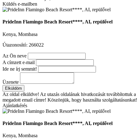
Küldés e-mailben
PrideInn Flamingo Beach Resort****, AI, repülővel
Kenya, Mombasa
Útazonosító: 266022
Az Ön neve
A címzett e-mail
Ide ne írj semmit!
Üzenete
Elküldöm
Az oldal elküldve!
Az utazás oldalának hivatkozását továbbítottuk a
megadott email címre! Köszönjük, hogy használta szolgáltatásunkat!
Ajánlatkérés
PrideInn Flamingo Beach Resort****, AI, repülővel
Kenya, Mombasa