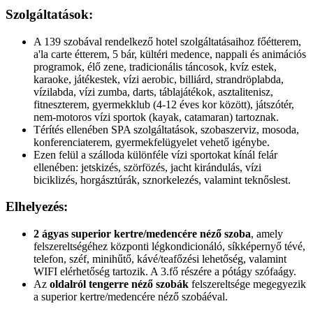
Szolgáltatások:
A 139 szobával rendelkező hotel szolgáltatásaihoz főétterem,
a'la carte étterem, 5 bár, kültéri medence, nappali és animációs
programok, élő zene, tradicionális táncosok, kvíz estek,
karaoke, játékestek, vízi aerobic, billiárd, strandröplabda,
vízilabda, vízi zumba, darts, táblajátékok, asztalitenisz,
fitneszterem, gyermekklub (4-12 éves kor között), játszótér,
nem-motoros vízi sportok (kayak, catamaran) tartoznak.
Térítés ellenében SPA szolgáltatások, szobaszerviz, mosoda,
konferenciaterem, gyermekfelügyelet vehető igénybe.
Ezen felül a szálloda különféle vízi sportokat kínál felár
ellenében: jetskizés, szörfözés, jacht kirándulás, vízi
biciklizés, horgásztúrák, sznorkelezés, valamint teknőslest.
Elhelyezés:
2
ágyas superior kertre/medencére néző szoba
, amely
felszereltségéhez központi légkondicionáló, síkképernyő tévé,
telefon, széf, minihűtő, kávé/teafőzési lehetőség, valamint
WIFI elérhetőség tartozik. A 3.fő részére a pótágy szófaágy.
Az
oldalról tengerre néző szobák
felszereltsége megegyezik
a superior kertre/medencére néző szobáéval.