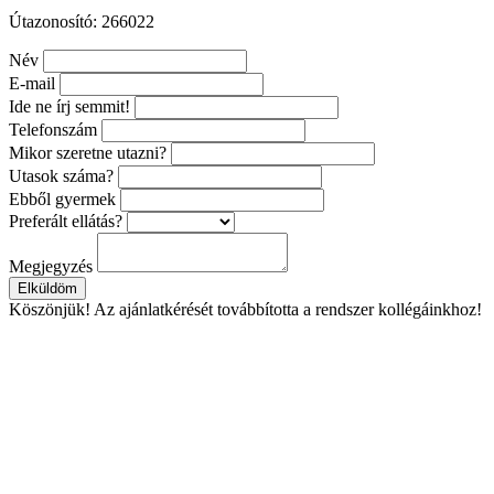
Útazonosító: 266022
Név
E-mail
Ide ne írj semmit!
Telefonszám
Mikor szeretne utazni?
Utasok száma?
Ebből gyermek
Preferált ellátás?
Megjegyzés
Elküldöm
Köszönjük!
Az ajánlatkérését továbbította a rendszer kollégáinkhoz!