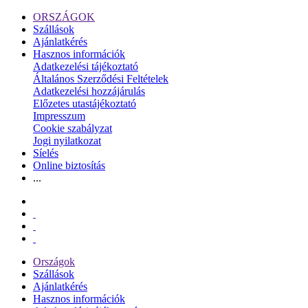
ORSZÁGOK
Szállások
Ajánlatkérés
Hasznos információk
Adatkezelési tájékoztató
Általános Szerződési Feltételek
Adatkezelési hozzájárulás
Előzetes utastájékoztató
Impresszum
Cookie szabályzat
Jogi nyilatkozat
Síelés
Online biztosítás
...
Országok
Szállások
Ajánlatkérés
Hasznos információk