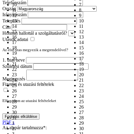
Telefonszám
10
7
Ország
11
8
Irányítószám
12
9
Település
13
10
14
11
Cím
15
12
Honnan hallottál a szolgáltatásról?
16
13
Utasok adatai
17
14
18
15
Az első utas megyezik a megrendelővel?
19
16
20
17
1. utas neve
21
18
Születési dátum
22
19
23
20
Megjegyzés
24
21
Fizetési és utazási feltételek
25
22
26
23
27
24
Elfogadom az utazási feltételeket
28
25
29
26
30
27
Foglalás elküldése
31
28
PDF ↓
1
29
Az alapár tartalmazza*:
2
30
3
31