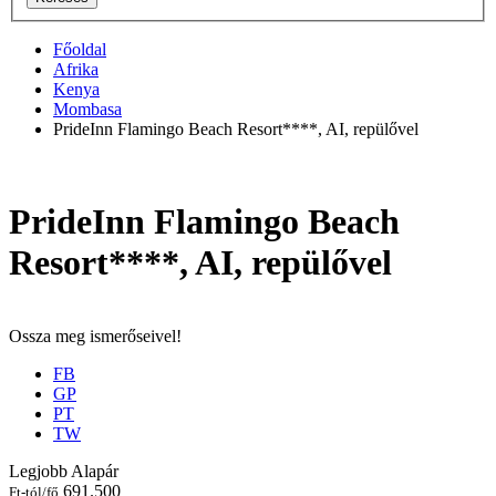
Főoldal
Afrika
Kenya
Mombasa
PrideInn Flamingo Beach Resort****, AI, repülővel
PrideInn Flamingo Beach
Resort****, AI, repülővel
Ossza meg ismerőseivel!
FB
GP
PT
TW
Legjobb Alapár
691.500
Ft-tól/fő