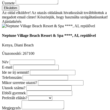
Üzenete
Elküldöm
Az oldal elküldve!
Az utazás oldalának hivatkozását továbbítottuk a
megadott email címre! Köszönjük, hogy használta szolgáltatásunkat!
Ajánlatkérés
Neptune Village Beach Resort & Spa ****, AI, repülővel
Kenya, Diani Beach
Útazonosító: 267100
Név
E-mail
Ide ne írj semmit!
Telefonszám
Mikor szeretne utazni?
Utasok száma?
Ebből gyermek
Preferált ellátás?
Megjegyzés