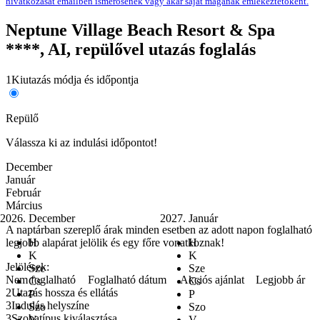
hivatkozását emailben ismerősének vagy akár saját magának emlékeztetőként.
Neptune Village Beach Resort & Spa
****, AI, repülővel utazás foglalás
1
Kiutazás módja és időpontja
Repülő
Válassza ki az indulási időpontot!
December
Január
Február
Március
2026. December
2027. Január
A naptárban szereplő árak minden esetben az adott napon foglalható
legjobb alapárat jelölik és egy főre vonatkoznak!
H
H
K
K
Jelölések:
Sze
Sze
Nem foglalható
Foglalható dátum
Akciós ajánlat
Legjobb ár
Cs
Cs
2
Utazás hossza és ellátás
P
P
3
Indulás helyszíne
Szo
Szo
3
Szobatípus kiválasztása
V
V