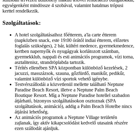
egységenként mindössze 4 szobával, valamint hatalmas trópusi
kerttel rendelkezik.
Szolgáltatások:
A hotel szolgáltatásaihoz főétterem, a'la carte étterem
(napközben snack, este 19:00 órától indiai étterem, előzetes
foglalás szükséges), 2 bár, kültéri medence, gyermekmedence,
kertben napernyők és nyugágyak korlátozott számban,
gyermekklub, nappali és esti animációs programok, vízi torna,
asztalitenisz, strandröplabda tartozik.
Térítés ellenében SPA központban különböző kezelések, 2
jacuzzi, masszázsok, szauna, gőzfürdő, manikűr, pedikűr,
valamint különböző vízi sportok vehető igénybe.
Testvérszállodái a közvetlenül mellette található Neptune
Paradise Beach Resort, illetve a Neptune Palm Beach
Boutique Resort. Míg a Neptune Paradise hotellel szabadon
átjárható, bizonyos szolgáltatásokon osztoznak (SPA
szolgáltatások, animáció), addig a Palm Beach Hotelbe nincs
átjárási lehetőség.
Az animációs programok a Neptune Village területén
zajlanak, így aktív kikapcsolódást kedvelő utasaink részére
ezen szállodát ajánljuk.