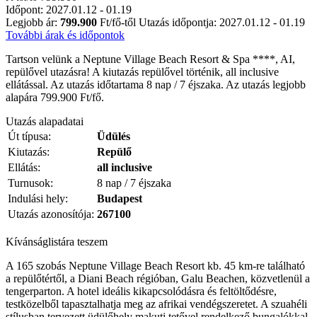
Időpont: 2027.01.12 - 01.19
Legjobb ár:
799.900
Ft/fő-től
Utazás időpontja: 2027.01.12 - 01.19
További árak és időpontok
Tartson velünk a Neptune Village Beach Resort & Spa ****, AI,
repülővel utazásra! A kiutazás repülővel történik, all inclusive
ellátással. Az utazás időtartama 8 nap / 7 éjszaka. Az utazás legjobb
alapára 799.900 Ft/fő.
Utazás alapadatai
Út típusa:
Üdülés
Kiutazás:
Repülő
Ellátás:
all inclusive
Turnusok:
8 nap / 7 éjszaka
Indulási hely:
Budapest
Utazás azonosítója:
267100
Kívánságlistára teszem
A 165 szobás Neptune Village Beach Resort kb. 45 km-re található
a repülőtértől, a Diani Beach régióban, Galu Beachen, közvetlenül a
tengerparton. A hotel ideális kikapcsolódásra és feltöltődésre,
testközelből tapasztalhatja meg az afrikai vendégszeretet. A szuahéli
stílusban tervezett üdülőhely makuti tetővel rendelkező bungalókkal,