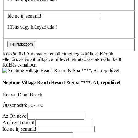
Ide ne írj semmit!
Hibás vagy hiányzó adat!
Feliratkozom
Köszönjük!
A megadott email címet regisztráltuk! Kérjük,
ellenőrizze email fiókját, a hírlevél feliratkozást aktiválni kell!
Küldés e-mailben
Neptune Village Beach Resort & Spa ****, AI, repülővel
Kenya, Diani Beach
Útazonosító: 267100
Az Ön neve
A címzett e-mail
Ide ne írj semmit!