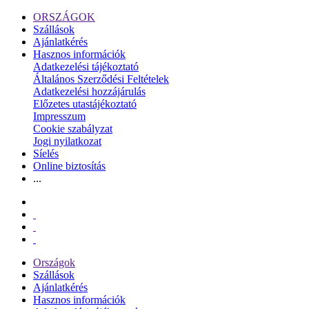
ORSZÁGOK
Szállások
Ajánlatkérés
Hasznos információk
Adatkezelési tájékoztató
Általános Szerződési Feltételek
Adatkezelési hozzájárulás
Előzetes utastájékoztató
Impresszum
Cookie szabályzat
Jogi nyilatkozat
Síelés
Online biztosítás
...
Országok
Szállások
Ajánlatkérés
Hasznos információk