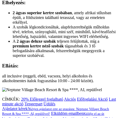
Elhelyezés:
2 ágyas superior kertre szobában
, amely afrikai stílusban
épült, a földszinten található terasszal, vagy az emeleten
erkéllyel.
A szobák légkondicionáltak, alapfelszereltségük műholdas
tévé, telefon, szúnyogháló, mini széf, minihűtő, kávé/teafőzési
lehetőség, hajszárító, valamint ingyenes WIFI elérhetőség.
A
2 ágyas deluxe szobák
teljesen felújítottak, míg a
premium kertre néző szobák
tágasabbak és 3 fő
befogadására alkalmasak, felszereltségük megegyezik a
superior szobáéval.
Ellátás:
all inclusive (reggeli, ebéd, vacsora, helyi alkoholos és
alkoholmentes italok fogyasztása 10:00 - 24:00 között).
CÍMKÉK:
20% Előleggel foglalható
Akciós
Előfoglalási Akció
Last
minute akció
Tengerpart
Üdülés
Ajánlatot kérek!
Kérjen ajánlatot erre az utazásra: Neptune Village Beach
Elküldöm emailben
Resort & Spa ****, AI, repülővel!
Küldje el az út