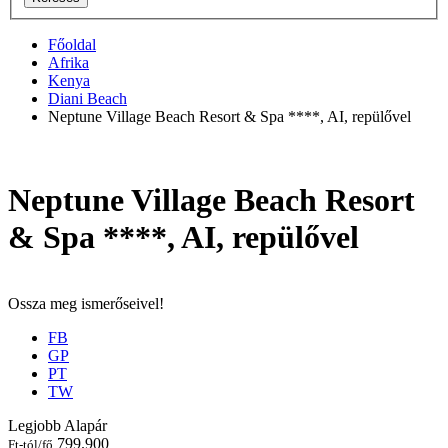
Főoldal
Afrika
Kenya
Diani Beach
Neptune Village Beach Resort & Spa ****, AI, repülővel
Neptune Village Beach Resort
& Spa ****, AI, repülővel
Ossza meg ismerőseivel!
FB
GP
PT
TW
Legjobb Alapár
799.900
Ft-tól/fő