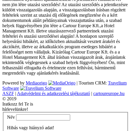
nem jön létre utazási szerződés! Az utazási szerződés a jelentkezésre
küldött visszaigazolás alapján, a visszaigazolásban írásban rögzített
feltételek szerint az utazási díj előlegének megfizetése és a kért
dokumentumok aláírt példányainak visszajuttatása után, a szabad
helyek függvényében jön létre a Cartour Europe Kft.,a Hotel
Management Kft. illetve utazásszervező partnereinek utazási
feltételei és utazási szerződései alapján! A honlapon szereplő
helyesírási hibákért, az időközben aktualitását vesztett árakért és
akciókért, illetve az árkalkulációs program esetleges hibáiért a
felelősséget nem vállaljuk. Kizárólag Cartour Europe Kft. és a a
Hotel Management Kft. által írásban visszaigazolt árak, árajánlatok
tekintendők véglegesnek a szabad helyek függvényében! Ön, mint
felhasználó elfogadta és értelmezte ezen felhívást, bárminemű
megrendelés vagy ajánlatkérés leadásánál.
Powered by
Mediaorigo
|
Tourism CRM:
Travelium
Software
ASZF
|
Adatvédelmi és adatkezelési tájékoztató
|
cartoureurope.hu
© 2019
Iratkozz fel Te is
hírlevelünkre!
Név
Hibás vagy hiányzó adat!