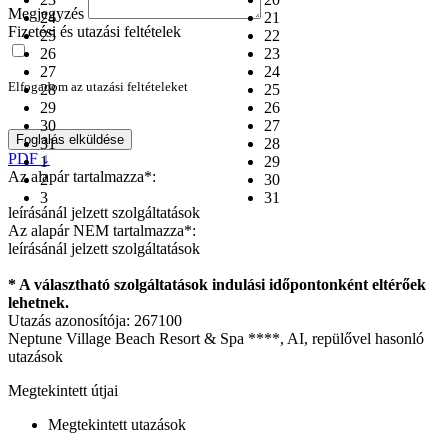
Megjegyzés
24
21
Fizetési és utazási feltételek
25
22
26
23
27
24
Elfogadom az utazási feltételeket
28
25
29
26
30
27
Foglalás elküldése
31
28
PDF ↓
1
29
Az alapár tartalmazza*:
2
30
3
31
leírásánál jelzett szolgáltatások
Az alapár NEM tartalmazza*:
leírásánál jelzett szolgáltatások
* A választható szolgáltatások indulási időpontonként eltérőek
lehetnek.
Utazás azonosítója: 267100
Neptune Village Beach Resort & Spa ****, AI, repülővel hasonló
utazások
Megtekintett útjai
Megtekintett utazások