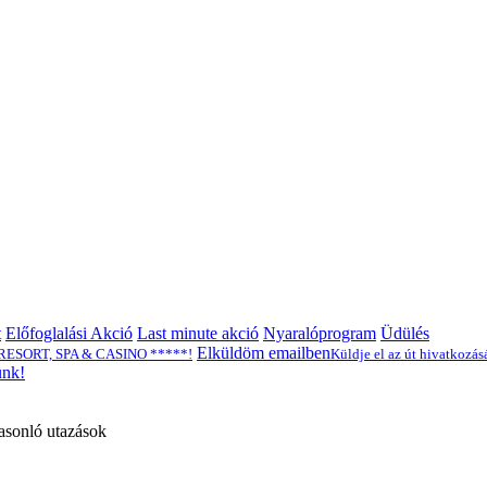
t
Előfoglalási Akció
Last minute akció
Nyaralóprogram
Üdülés
Elküldöm emailben
O RESORT, SPA & CASINO *****!
Küldje el az út hivatkozá
ünk!
nló utazások