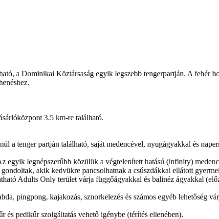
ó, a Dominikai Köztársaság egyik legszebb tengerpartján. A fehér homok
ihenéshez.
sárlóközpont 3.5 km-re található.
 a tenger partján található, saját medencével, nyugágyakkal és napern
Az egyik legnépszerűbb közülük a végtelenített hatású (infinity) mede
is gondoltak, akik kedvükre pancsolhatnak a csúszdákkal ellátott gye
atható Adults Only terület várja függőágyakkal és balinéz ágyakkal (előz
labda, pingpong, kajakozás, sznorkelezés és számos egyéb lehetőség várj
és pedikűr szolgáltatás vehető igénybe (térítés ellenében).