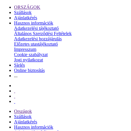
ORSZÁGOK
Szállások
Ajánlatkérés
Hasznos információk
Adatkezelési tájékoztató
Általános Szerződési Feltételek
Adatkezelési hozzájárulás
Előzetes utastájékoztató
Impresszum
Cookie szabályzat
Jogi nyilatkozat
Síelés
Online biztosítás
...
Országok
Szállások
Ajánlatkérés
Hasznos információk