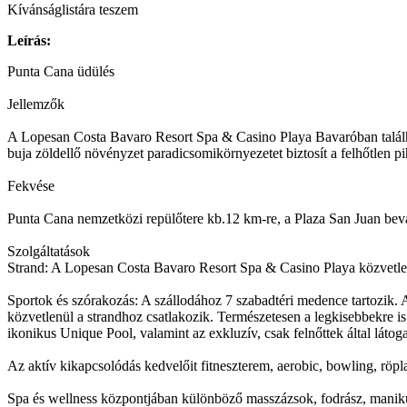
Kívánságlistára teszem
Leírás:
Punta Cana üdülés
Jellemzők
A Lopesan Costa Bavaro Resort Spa & Casino Playa Bavaróban találhat
buja zöldellő növényzet paradicsomikörnyezetet biztosít a felhőtlen p
Fekvése
Punta Cana nemzetközi repülőtere kb.12 km-re, a Plaza San Juan bevá
Szolgáltatások
Strand: A Lopesan Costa Bavaro Resort Spa & Casino Playa közvetlenül
Sportok és szórakozás: A szállodához 7 szabadtéri medence tartozik. 
közvetlenül a strandhoz csatlakozik. Természetesen a legkisebbekre 
ikonikus Unique Pool, valamint az exkluzív, csak felnőttek által látog
Az aktív kikapcsolódás kedvelőit fitneszterem, aerobic, bowling, röp
Spa és wellness központjában különböző masszázsok, fodrász, manikűr 