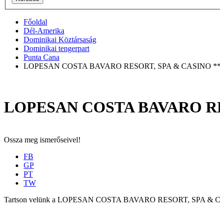
Főoldal
Dél-Amerika
Dominikai Köztársaság
Dominikai tengerpart
Punta Cana
LOPESAN COSTA BAVARO RESORT, SPA & CASINO **
LOPESAN COSTA BAVARO RE
Ossza meg ismerőseivel!
FB
GP
PT
TW
Tartson velünk a LOPESAN COSTA BAVARO RESORT, SPA & CASINO ****