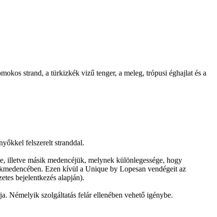
os strand, a türkizkék vizű tenger, a meleg, trópusi éghajlat és a
yőkkel felszerelt stranddal.
nce, illetve másik medencéjük, melynek különlegessége, hogy
rmekmedencében. Ezen kívül a Unique by Lopesan vendégeit az
etes bejelentkezés alapján).
a. Némelyik szolgáltatás felár ellenében vehető igénybe.