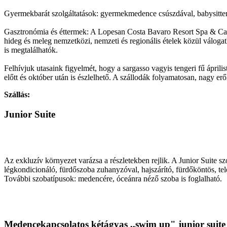
Gyermekbarát szolgáltatások: gyermekmedence csúszdával, babysitter s
Gasztronómia és éttermek: A Lopesan Costa Bavaro Resort Spa & Casin
hideg és meleg nemzetközi, nemzeti és regionális ételek közül váloga
is megtalálhatók.
Felhívjuk utasaink figyelmét, hogy a sargasso vagyis tengeri fű áprili
előtt és október után is észlelhető. A szállodák folyamatosan, nagy erők
Szállás:
Junior Suite
Az exkluzív környezet varázsa a részletekben rejlik. A Junior Suite szob
légkondicionáló, fürdőszoba zuhanyzóval, hajszárító, fürdőköntös, tele
További szobatípusok: medencére, óceánra néző szoba is foglalható.
Medencekapcsolatos kétágyas ,,swim up" junior suite