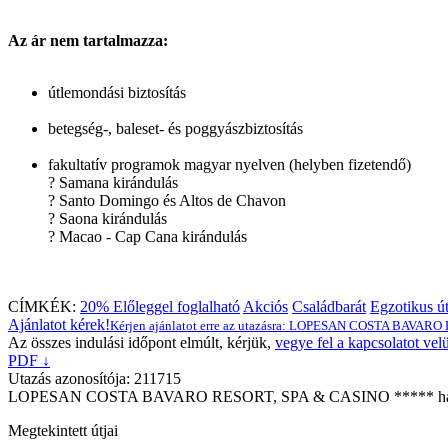
Az ár nem tartalmazza:
útlemondási biztosítás
betegség-, baleset- és poggyászbiztosítás
fakultatív programok magyar nyelven (helyben fizetendő)
? Samana kirándulás
? Santo Domingo és Altos de Chavon
? Saona kirándulás
? Macao - Cap Cana kirándulás
CÍMKÉK:
20% Előleggel foglalható
Akciós
Családbarát
Egzotikus ú
Ajánlatot kérek!
Kérjen ajánlatot erre az utazásra: LOPESAN COSTA BAVAR
Az összes indulási időpont elmúlt, kérjük,
vegye fel a kapcsolatot vel
PDF ↓
Utazás azonosítója: 211715
LOPESAN COSTA BAVARO RESORT, SPA & CASINO ***** haso
Megtekintett útjai