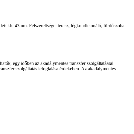
et: kb. 43 nm. Felszereltsége: terasz, légkondicionáló, fürdőszoba
atók, egy időben az akadálymentes transzfer szolgáltatással.
 transzfer szolgáltatás lefoglalása érdekében. Az akadálymentes