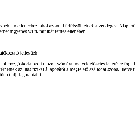
znek a medencéhez, ahol azonnal felfrissülhetnek a vendégek. Alapterül
rnet ingyenes wi-fi, minibár térítés ellenében.
ájékoztató jellegűek.
kal mozgáskorlátozott utazók számára, melyek előzetes lekérésre foglalh
érhetnek az utas fizikai állapotáról a megfelelő szállodai szoba, illetve
tően tudjuk garantálni.