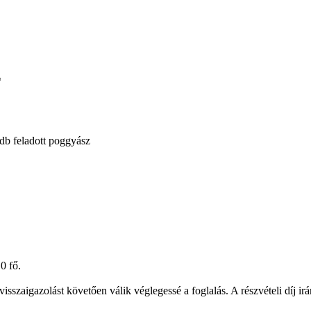
 db feladott poggyász
0 fő.
 visszaigazolást követően válik véglegessé a foglalás. A részvételi díj 