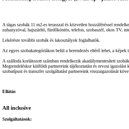
A tágas szobák 11 m2-es terasszal és közvetlen hozzáféréssel rendelke
zuhanyzóval, hajszárító, fürdőköntös, telefon, szobaszéf, okos TV, inte
Lekérésre további szobák és lakosztályok foglalhatók.
Az egyes szobakategóriákon belül a berendezés eltérő lehet, a képek t
A szálloda korlátozott számban rendelkezik akadálymentesített szobák
Megrendeléskor külföldi partnereink tájékoztatást és orvosi igazolást k
szobatípust és transzfer szolgáltatást partnereink visszaigazolását köve
Ellátás
All inclusive
Szolgáltatások: