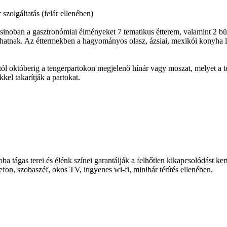
zolgáltatás (felár ellenében)
oban a gasztronómiai élményeket 7 tematikus étterem, valamint 2 büféé
thatnak. Az éttermekben a hagyományos olasz, ázsiai, mexikói konyha le
stól októberig a tengerpartokon megjelenő hínár vagy moszat, melyet a t
kel takarítják a partokat.
a tágas terei és élénk színei garantálják a felhőtlen kikapcsolódást kert
fon, szobaszéf, okos TV, ingyenes wi-fi, minibár térítés ellenében.