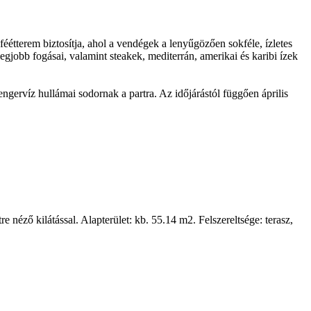
tterem biztosítja, ahol a vendégek a lenyűgözően sokféle, ízletes
gjobb fogásai, valamint steakek, mediterrán, amerikai és karibi ízek
engervíz hullámai sodornak a partra. Az időjárástól függően április
re néző kilátással. Alapterület: kb. 55.14 m2. Felszereltsége: terasz,