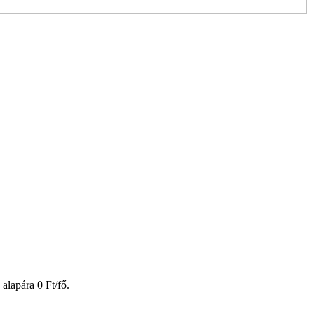
lapára 0 Ft/fő.