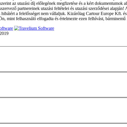
ek szerint az utazási díj előlegének megfizetése és a kért dokumentumok 
szervező partnereinek utazási feltételei és utazási szerződései alapján! 
es hibáiért a felelősséget nem vállaljuk. Kizárólag Cartour Europe Kft. é
n, mint felhasználó elfogadta és értelmezte ezen felhívást, bárminemű 
oftware
2019