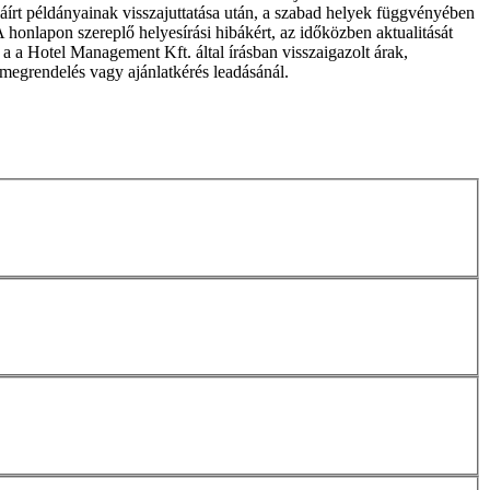
aláírt példányainak visszajuttatása után, a szabad helyek függvényében
A honlapon szereplő helyesírási hibákért, az időközben aktualitását
s a a Hotel Management Kft. által írásban visszaigazolt árak,
megrendelés vagy ajánlatkérés leadásánál.