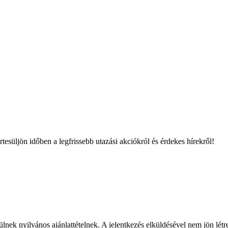
tesüljön időben a legfrissebb utazási akciókról és érdekes hírekről!
nek nyilvános ajánlattételnek. A jelentkezés elküldésével nem jön létre