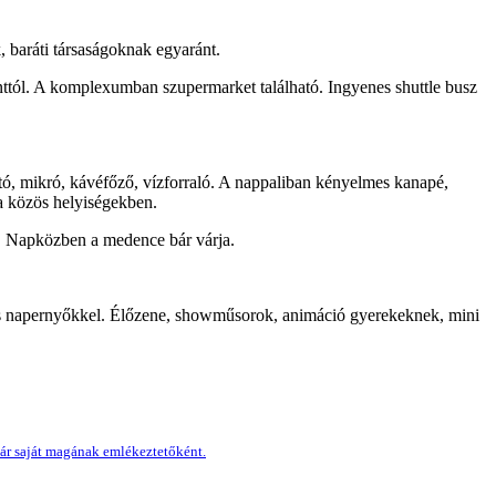
, baráti társaságoknak egyaránt.
ttól. A komplexumban szupermarket található. Ingyenes shuttle busz
ító, mikró, kávéfőző, vízforraló. A nappaliban kényelmes kanapé,
 a közös helyiségekben.
n. Napközben a medence bár várja.
 és napernyőkkel. Élőzene, showműsorok, animáció gyerekeknek, mini
kár saját magának emlékeztetőként.