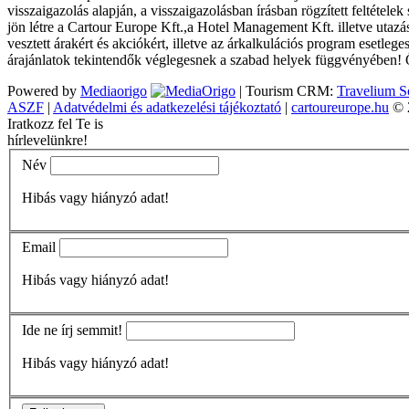
visszaigazolás alapján, a visszaigazolásban írásban rögzített feltétel
jön létre a Cartour Europe Kft.,a Hotel Management Kft. illetve utazás
vesztett árakért és akciókért, illetve az árkalkulációs program esetleg
árajánlatok tekintendők véglegesnek a szabad helyek függvényében! Ö
Powered by
Mediaorigo
|
Tourism CRM:
Travelium S
ASZF
|
Adatvédelmi és adatkezelési tájékoztató
|
cartoureurope.hu
© 
Iratkozz fel Te is
hírlevelünkre!
Név
Hibás vagy hiányzó adat!
Email
Hibás vagy hiányzó adat!
Ide ne írj semmit!
Hibás vagy hiányzó adat!