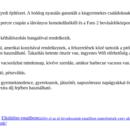
yedi építészet. A boldog nyaralás garantált a kisgyermekes családoknak
percre csupán a látványos homokdűnéktől és a Faro 2 bevásárlóközpon
éthálószobás bungalóval rendelkezik.
, amerikai konyhával rendelkeznek, a felszerelések közé tartozik a pir
ében használható. Takarítás hetente ötször van, ingyenes Wifi elérhetőség
és vacsorázhat mindennap, kivéve szerdán, amikor barbecue vacsora va
ó, pénzváltás.
en, gyermekmedence, gyereksarok, játszótér, napozóterasz napágyakkal
xtra díj fejében használható.
Elküldöm emailben
!
Küldje el az út hivatkozását emailben ismerősének vagy a
ünk!