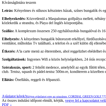
Kívánságlistára teszem
Leírás:
Kényelmes és stílusos kétszintes házak, színes bungalók és eg
Elhelyezkedés:
Közvetlenül a Maspalomas golfpálya mellett, néhány 
közlekedik a strandra, és Playa del Inglés központjába.
Szállás:
A komplexum összesen 250 egyhálószobás bungalóval és 16 k
Elhelyezés:
A kényelmes bungalók bútorozott erkéllyel, fürdőszobával
ventilátor, műholdas Tv található, a telefon és a széf külön díj ellen
Étkezés:
A'la carte menü az étteremben, ahol reggelizhet ebédelhet 
Szolgáltatások:
Ingyenes Wifi a közös helyiségekben, 24 órás recepci
Szórakozás, sport:
2 felnőtt medence, amelyből az egyik fűtött tél
club. Tenisz, squash és pádel-tenisz 500m-re, konditerem a közelben e
Ellátás:
Önellátás, reggeli és félpanzió.
Ajánlatot kérek!
Kérjen ajánlatot erre az utazásra: CORDIAL GREEN GOLF **
Az összes indulási időpont elmúlt, kérjük,
vegye fel a kapcsolatot vel
PDF ↓