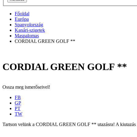
Főoldal
Európa
Spanyolország
Kanári-szigetek
Maspalomas
CORDIAL GREEN GOLF **
CORDIAL GREEN GOLF **
Ossza meg ismerőseivel!
FB
GP
PT
TW
Tartson velünk a CORDIAL GREEN GOLF ** utazásra! A kiutazás törté