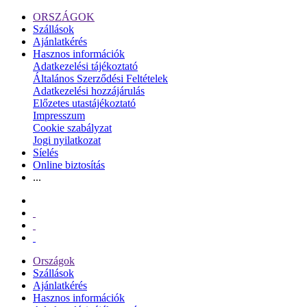
ORSZÁGOK
Szállások
Ajánlatkérés
Hasznos információk
Adatkezelési tájékoztató
Általános Szerződési Feltételek
Adatkezelési hozzájárulás
Előzetes utastájékoztató
Impresszum
Cookie szabályzat
Jogi nyilatkozat
Síelés
Online biztosítás
...
Országok
Szállások
Ajánlatkérés
Hasznos információk