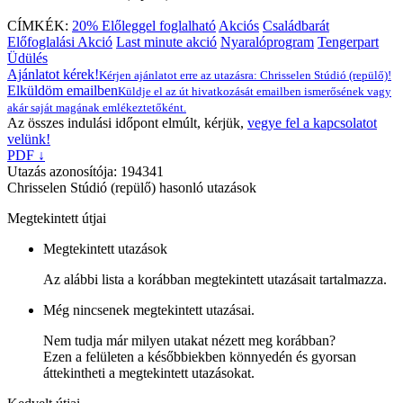
CÍMKÉK:
20% Előleggel foglalható
Akciós
Családbarát
Előfoglalási Akció
Last minute akció
Nyaralóprogram
Tengerpart
Üdülés
Ajánlatot kérek!
Kérjen ajánlatot erre az utazásra: Chrisselen Stúdió (repülő)!
Elküldöm emailben
Küldje el az út hivatkozását emailben ismerősének vagy
akár saját magának emlékeztetőként.
Az összes indulási időpont elmúlt, kérjük,
vegye fel a kapcsolatot
velünk!
PDF ↓
Utazás azonosítója: 194341
Chrisselen Stúdió (repülő) hasonló utazások
Megtekintett útjai
Megtekintett utazások
Az alábbi lista a korábban megtekintett utazásait tartalmazza.
Még nincsenek megtekintett utazásai.
Nem tudja már milyen utakat nézett meg korábban?
Ezen a felületen a későbbiekben könnyedén és gyorsan
áttekintheti a megtekintett utazásokat.