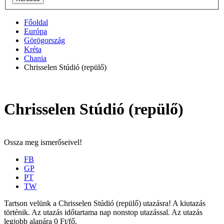
Főoldal
Európa
Görögország
Kréta
Chania
Chrisselen Stúdió (repülő)
Chrisselen Stúdió (repülő)
Ossza meg ismerőseivel!
FB
GP
PT
TW
Tartson velünk a Chrisselen Stúdió (repülő) utazásra! A kiutazás
történik. Az utazás időtartama nap nonstop utazással. Az utazás
legjobb alapára 0 Ft/fő.