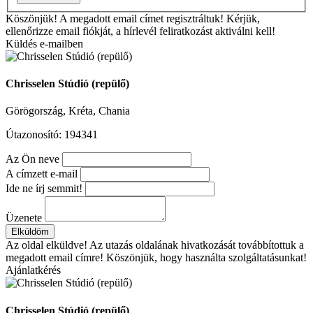
Köszönjük!
A megadott email címet regisztráltuk! Kérjük,
ellenőrizze email fiókját, a hírlevél feliratkozást aktiválni kell!
Küldés e-mailben
Chrisselen Stúdió (repülő)
Görögország, Kréta, Chania
Útazonosító: 194341
Az Ön neve
A címzett e-mail
Ide ne írj semmit!
Üzenete
Elküldöm
Az oldal elküldve!
Az utazás oldalának hivatkozását továbbítottuk a
megadott email címre! Köszönjük, hogy használta szolgáltatásunkat!
Ajánlatkérés
Chrisselen Stúdió (repülő)