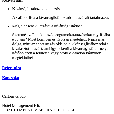
Kedvelt útjai
Kívánságlistához adott utazásai
Az alábbi lista a kívánságlistához adott utazásait tartalmazza.
Még nincsenek utazásai a kívánságlistádban.
Szeretné az Önnek tetsző programokat/utazásokat egy listába
gyűjteni? Most könnyen és gyorsan megteheti. Nincs más
dolga, mint az adott utazás oldalon a kívánságlistához adni a
kiválasztott utazást, ami így bekerül a kívánságlistára, melyet
később ezen a felületen vagy profil oldaladon bármikor
megtekinthet.
Referatúra
Kapcsolat
Cartour Group
Hotel Management Kft.
1132 BUDAPEST, VISEGRÁDI UTCA 14