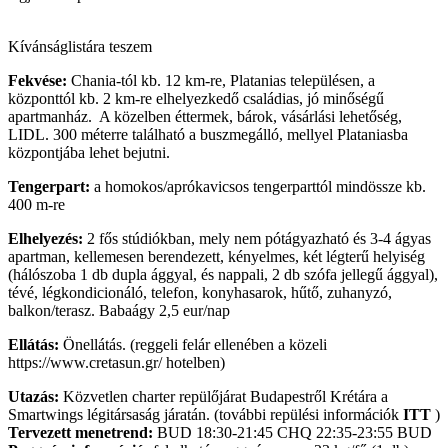
Kívánságlistára teszem
Fekvése:
Chania-tól kb. 12 km-re, Platanias településen, a
központtól kb. 2 km-re elhelyezkedő családias, jó minőségű
apartmanház. A közelben éttermek, bárok, vásárlási lehetőség,
LIDL. 300 méterre található a buszmegálló, mellyel Plataniasba
központjába lehet bejutni.
Tengerpart:
a homokos/aprókavicsos tengerparttól mindössze kb.
400 m-re
Elhelyezés:
2 fős stúdiókban, mely nem pótágyazható és 3-4 ágyas
apartman, kellemesen berendezett, kényelmes, két légterű helyiség
(hálószoba 1 db dupla ággyal, és nappali, 2 db szófa jellegű ággyal),
tévé, légkondicionáló, telefon, konyhasarok, hűtő, zuhanyzó,
balkon/terasz. Babaágy 2,5 eur/nap
Ellátás:
Önellátás. (reggeli felár ellenében a közeli
https://www.cretasun.gr/ hotelben)
Utazás:
Közvetlen charter repülőjárat Budapestről Krétára a
Smartwings légitársaság járatán. (további repülési információk
ITT
)
Tervezett menetrend:
BUD 18:30-21:45 CHQ 22:35-23:55 BUD