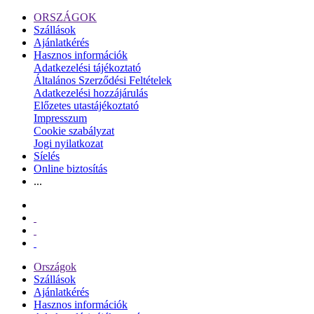
ORSZÁGOK
Szállások
Ajánlatkérés
Hasznos információk
Adatkezelési tájékoztató
Általános Szerződési Feltételek
Adatkezelési hozzájárulás
Előzetes utastájékoztató
Impresszum
Cookie szabályzat
Jogi nyilatkozat
Síelés
Online biztosítás
...
Országok
Szállások
Ajánlatkérés
Hasznos információk