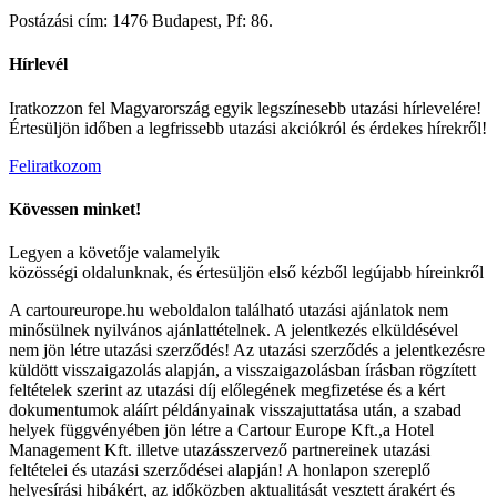
Postázási cím: 1476 Budapest, Pf: 86.
Hírlevél
Iratkozzon fel Magyarország egyik legszínesebb utazási hírlevelére!
Értesüljön időben a legfrissebb utazási akciókról és érdekes hírekről!
Feliratkozom
Kövessen minket!
Legyen a követője valamelyik
közösségi oldalunknak, és értesüljön első kézből legújabb híreinkről
A cartoureurope.hu weboldalon található utazási ajánlatok nem
minősülnek nyilvános ajánlattételnek. A jelentkezés elküldésével
nem jön létre utazási szerződés! Az utazási szerződés a jelentkezésre
küldött visszaigazolás alapján, a visszaigazolásban írásban rögzített
feltételek szerint az utazási díj előlegének megfizetése és a kért
dokumentumok aláírt példányainak visszajuttatása után, a szabad
helyek függvényében jön létre a Cartour Europe Kft.,a Hotel
Management Kft. illetve utazásszervező partnereinek utazási
feltételei és utazási szerződései alapján! A honlapon szereplő
helyesírási hibákért, az időközben aktualitását vesztett árakért és