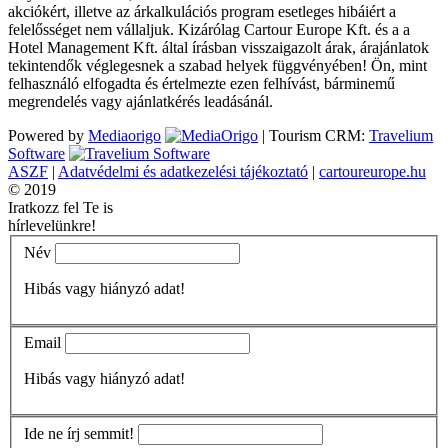
akciókért, illetve az árkalkulációs program esetleges hibáiért a
felelősséget nem vállaljuk. Kizárólag Cartour Europe Kft. és a a
Hotel Management Kft. által írásban visszaigazolt árak, árajánlatok
tekintendők véglegesnek a szabad helyek függvényében! Ön, mint
felhasználó elfogadta és értelmezte ezen felhívást, bárminemű
megrendelés vagy ajánlatkérés leadásánál.
Powered by
Mediaorigo
|
Tourism CRM:
Travelium
Software
ASZF
|
Adatvédelmi és adatkezelési tájékoztató
|
cartoureurope.hu
© 2019
Iratkozz fel Te is
hírlevelünkre!
Név
Hibás vagy hiányzó adat!
Email
Hibás vagy hiányzó adat!
Ide ne írj semmit!