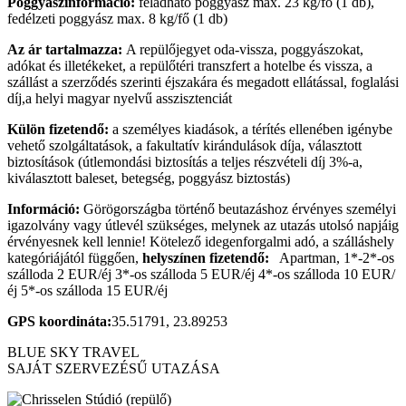
Poggyászinformáció:
feladható poggyász max. 23 kg/fő (1 db),
fedélzeti poggyász max. 8 kg/fő (1 db)
Az ár tartalmazza:
A repülőjegyet oda-vissza, poggyászokat,
adókat és illetékeket, a repülőtéri transzfert a hotelbe és vissza, a
szállást a szerződés szerinti éjszakára és megadott ellátással, foglalási
díj,a helyi magyar nyelvű asszisztenciát
Külön fizetendő:
a személyes kiadások, a térítés ellenében igénybe
vehető szolgáltatások, a fakultatív kirándulások díja, választott
biztosítások (útlemondási biztosítás a teljes részvételi díj 3%-a,
kiválasztott baleset, betegség, poggyász biztostás)
Információ:
Görögországba történő beutazáshoz érvényes személyi
igazolvány vagy útlevél szükséges, melynek az utazás utolsó napjáig
érvényesnek kell lennie! Kötelező idegenforgalmi adó, a szálláshely
kategóriájától függően,
helyszínen fizetendő:
Apartman, 1*-2*-os
szálloda 2 EUR/éj 3*-os szálloda 5 EUR/éj 4*-os szálloda 10 EUR/
éj 5*-os szálloda 15 EUR/éj
GPS koordináta:
35.51791, 23.89253
BLUE SKY TRAVEL
SAJÁT SZERVEZÉSŰ UTAZÁSA