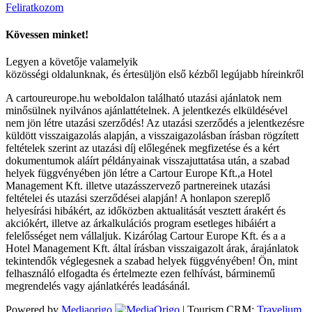
Feliratkozom
Kövessen minket!
Legyen a követője valamelyik
közösségi oldalunknak, és értesüljön első kézből legújabb híreinkről
A cartoureurope.hu weboldalon található utazási ajánlatok nem
minősülnek nyilvános ajánlattételnek. A jelentkezés elküldésével
nem jön létre utazási szerződés! Az utazási szerződés a jelentkezésre
küldött visszaigazolás alapján, a visszaigazolásban írásban rögzített
feltételek szerint az utazási díj előlegének megfizetése és a kért
dokumentumok aláírt példányainak visszajuttatása után, a szabad
helyek függvényében jön létre a Cartour Europe Kft.,a Hotel
Management Kft. illetve utazásszervező partnereinek utazási
feltételei és utazási szerződései alapján! A honlapon szereplő
helyesírási hibákért, az időközben aktualitását vesztett árakért és
akciókért, illetve az árkalkulációs program esetleges hibáiért a
felelősséget nem vállaljuk. Kizárólag Cartour Europe Kft. és a a
Hotel Management Kft. által írásban visszaigazolt árak, árajánlatok
tekintendők véglegesnek a szabad helyek függvényében! Ön, mint
felhasználó elfogadta és értelmezte ezen felhívást, bárminemű
megrendelés vagy ajánlatkérés leadásánál.
Powered by
Mediaorigo
|
Tourism CRM:
Travelium