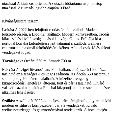
utazásra! A kiutazás történik. Az utazás időtartama nap nonstop
utazással. Az utazás legjobb alapára 0 Ft/fő.
Kívánságlistára teszem
Leírás:
A 2022-ben felújított csodás felnőtt szálloda Madeira
legszebb részén, a Lido-nál található. Modern környezetben, csodás
kilátással és kiváló szolgáltatásokkal várja Önt is. Próbálja ki a
portugál konyha különlegességeit valamint a szálloda wellness
centrumát a maximál feltöltődésérdekében. A hotel csak 18 év feletti
vendégeket fogad.
Távolságok:
Óceán: 550 m, Strand: 700 m
Fekvés:
A sziget fővárosában, Funchalban, a népszerű Lido részen
található ez a fenséges 4 csillagos szálloda. Az óceán 550 méterre, a
strand pedig 70 méterre található. A közelben rengeteg
kikapcsolódási lehetőség, étterem, bolt és bár is található. Kiváló
választás azoknak, akik a Funchal központjában keresnek pihenésre
alkalmas lehetőséget.
Szállás:
A szállodát 2022-ben teljeskörűen felújították, így rendkívül
modern és stílusos környezetben várja a vendégeket. Kiváló
wellnessrészleggel és gasztronómiával rendelkezik. A hotel tetején