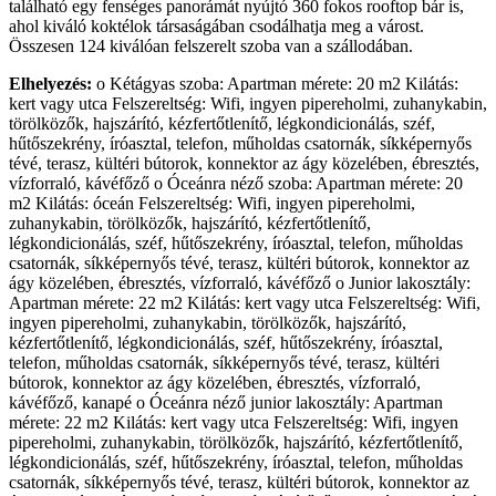
található egy fenséges panorámát nyújtó 360 fokos rooftop bár is,
ahol kiváló koktélok társaságában csodálhatja meg a várost.
Összesen 124 kiválóan felszerelt szoba van a szállodában.
Elhelyezés:
o Kétágyas szoba: Apartman mérete: 20 m2 Kilátás:
kert vagy utca Felszereltség: Wifi, ingyen pipereholmi, zuhanykabin,
törölközők, hajszárító, kézfertőtlenítő, légkondicionálás, széf,
hűtőszekrény, íróasztal, telefon, műholdas csatornák, síkképernyős
tévé, terasz, kültéri bútorok, konnektor az ágy közelében, ébresztés,
vízforraló, kávéfőző o Óceánra néző szoba: Apartman mérete: 20
m2 Kilátás: óceán Felszereltség: Wifi, ingyen pipereholmi,
zuhanykabin, törölközők, hajszárító, kézfertőtlenítő,
légkondicionálás, széf, hűtőszekrény, íróasztal, telefon, műholdas
csatornák, síkképernyős tévé, terasz, kültéri bútorok, konnektor az
ágy közelében, ébresztés, vízforraló, kávéfőző o Junior lakosztály:
Apartman mérete: 22 m2 Kilátás: kert vagy utca Felszereltség: Wifi,
ingyen pipereholmi, zuhanykabin, törölközők, hajszárító,
kézfertőtlenítő, légkondicionálás, széf, hűtőszekrény, íróasztal,
telefon, műholdas csatornák, síkképernyős tévé, terasz, kültéri
bútorok, konnektor az ágy közelében, ébresztés, vízforraló,
kávéfőző, kanapé o Óceánra néző junior lakosztály: Apartman
mérete: 22 m2 Kilátás: kert vagy utca Felszereltség: Wifi, ingyen
pipereholmi, zuhanykabin, törölközők, hajszárító, kézfertőtlenítő,
légkondicionálás, széf, hűtőszekrény, íróasztal, telefon, műholdas
csatornák, síkképernyős tévé, terasz, kültéri bútorok, konnektor az