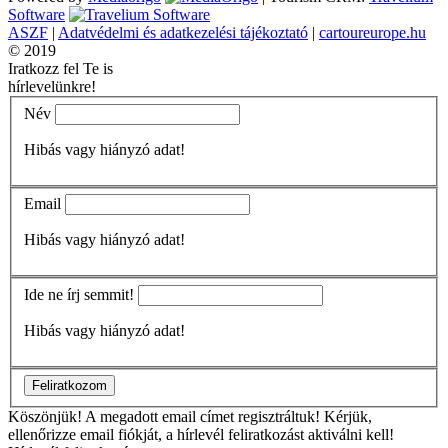
Software
ASZF
|
Adatvédelmi és adatkezelési tájékoztató
|
cartoureurope.hu
© 2019
Iratkozz fel Te is
hírlevelünkre!
Név
Hibás vagy hiányzó adat!
Email
Hibás vagy hiányzó adat!
Ide ne írj semmit!
Hibás vagy hiányzó adat!
Feliratkozom
Köszönjük!
A megadott email címet regisztráltuk! Kérjük,
ellenőrizze email fiókját, a hírlevél feliratkozást aktiválni kell!