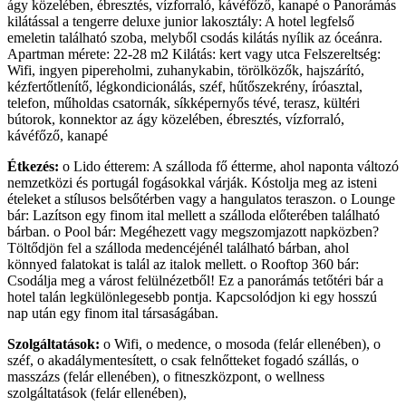
ágy közelében, ébresztés, vízforraló, kávéfőző, kanapé o Panorámás
kilátással a tengerre deluxe junior lakosztály: A hotel legfelső
emeletin található szoba, melyből csodás kilátás nyílik az óceánra.
Apartman mérete: 22-28 m2 Kilátás: kert vagy utca Felszereltség:
Wifi, ingyen pipereholmi, zuhanykabin, törölközők, hajszárító,
kézfertőtlenítő, légkondicionálás, széf, hűtőszekrény, íróasztal,
telefon, műholdas csatornák, síkképernyős tévé, terasz, kültéri
bútorok, konnektor az ágy közelében, ébresztés, vízforraló,
kávéfőző, kanapé
Étkezés:
o Lido étterem: A szálloda fő étterme, ahol naponta változó
nemzetközi és portugál fogásokkal várják. Kóstolja meg az isteni
ételeket a stílusos belsőtérben vagy a hangulatos teraszon. o Lounge
bár: Lazítson egy finom ital mellett a szálloda előterében található
bárban. o Pool bár: Megéhezett vagy megszomjazott napközben?
Töltődjön fel a szálloda medencéjénél található bárban, ahol
könnyed falatokat is talál az italok mellett. o Rooftop 360 bár:
Csodálja meg a várost felülnézetből! Ez a panorámás tetőtéri bár a
hotel talán legkülönlegesebb pontja. Kapcsolódjon ki egy hosszú
nap után egy finom ital társaságában.
Szolgáltatások:
o Wifi, o medence, o mosoda (felár ellenében), o
széf, o akadálymentesített, o csak felnőtteket fogadó szállás, o
masszázs (felár ellenében), o fitneszközpont, o wellness
szolgáltatások (felár ellenében),