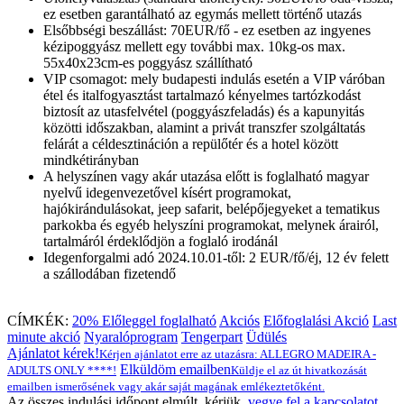
ez esetben garantálható az egymás mellett történő utazás
Elsőbbségi beszállást: 70EUR/fő - ez esetben az ingyenes
kézipoggyász mellett egy további max. 10kg-os max.
55x40x23cm-es poggyász szállítható
VIP csomagot: mely budapesti indulás esetén a VIP váróban
étel és italfogyasztást tartalmazó kényelmes tartózkodást
biztosít az utasfelvétel (poggyászfeladás) és a kapunyitás
közötti időszakban, alamint a privát transzfer szolgáltatás
felárát a céldesztináción a repülőtér és a hotel között
mindkétirányban
A helyszínen vagy akár utazása előtt is foglalható magyar
nyelvű idegenvezetővel kísért programokat,
hajókirándulásokat, jeep safarit, belépőjegyeket a tematikus
parkokba és egyéb helyszíni programokat, melynek árairól,
tartalmáról érdeklődjön a foglaló irodánál
Idegenforgalmi adó 2024.10.01-től: 2 EUR/fő/éj, 12 év felett
a szállodában fizetendő
CÍMKÉK:
20% Előleggel foglalható
Akciós
Előfoglalási Akció
Last
minute akció
Nyaralóprogram
Tengerpart
Üdülés
Ajánlatot kérek!
Kérjen ajánlatot erre az utazásra: ALLEGRO MADEIRA -
Elküldöm emailben
ADULTS ONLY ****!
Küldje el az út hivatkozását
emailben ismerősének vagy akár saját magának emlékeztetőként.
Az összes indulási időpont elmúlt, kérjük,
vegye fel a kapcsolatot