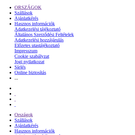
ORSZÁGOK
Szállások
Ajánlatkérés
Hasznos információk
Adatkezelési tájékoztató
Általános Szerződési Feltételek
Adatkezelési hozzájárulás
Előzetes utastájékoztató
Impresszum
Cookie szabályzat
Jogi nyilatkozat
Síelés
Online biztosítás
...
Országok
Szállások
Ajánlatkérés
Hasznos információk