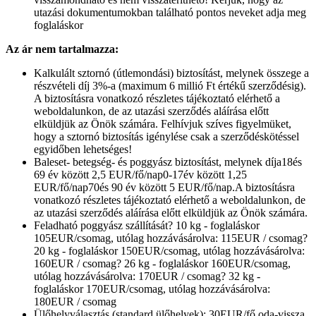
utazási dokumentumokban található pontos neveket adja meg
foglaláskor
Az ár nem tartalmazza:
Kalkulált sztornó (útlemondási) biztosítást, melynek összege a
részvételi díj 3%-a (maximum 6 millió Ft értékű szerződésig).
A biztosításra vonatkozó részletes tájékoztató elérhető a
weboldalunkon, de az utazási szerződés aláírása előtt
elküldjük az Önök számára. Felhívjuk szíves figyelmüket,
hogy a sztornó biztosítás igénylése csak a szerződéskötéssel
egyidőben lehetséges!
Baleset- betegség- és poggyász biztosítást, melynek díja18és
69 év között 2,5 EUR/fő/nap0-17év között 1,25
EUR/fő/nap70és 90 év között 5 EUR/fő/nap.A biztosításra
vonatkozó részletes tájékoztató elérhető a weboldalunkon, de
az utazási szerződés aláírása előtt elküldjük az Önök számára.
Feladható poggyász szállítását? 10 kg - foglaláskor
105EUR/csomag, utólag hozzávásárolva: 115EUR / csomag?
20 kg - foglaláskor 150EUR/csomag, utólag hozzávásárolva:
160EUR / csomag? 26 kg - foglaláskor 160EUR/csomag,
utólag hozzávásárolva: 170EUR / csomag? 32 kg -
foglaláskor 170EUR/csomag, utólag hozzávásárolva:
180EUR / csomag
Ülőhelyválasztás (standard ülőhelyek): 30EUR/fő oda-vissza,