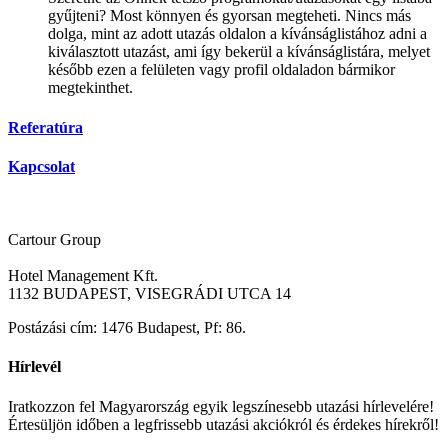
gyűjteni? Most könnyen és gyorsan megteheti. Nincs más
dolga, mint az adott utazás oldalon a kívánságlistához adni a
kiválasztott utazást, ami így bekerül a kívánságlistára, melyet
később ezen a felületen vagy profil oldaladon bármikor
megtekinthet.
Referatúra
Kapcsolat
Cartour Group
Hotel Management Kft.
1132 BUDAPEST, VISEGRÁDI UTCA 14
Postázási cím: 1476 Budapest, Pf: 86.
Hírlevél
Iratkozzon fel Magyarország egyik legszínesebb utazási hírlevelére!
Értesüljön időben a legfrissebb utazási akciókról és érdekes hírekről!