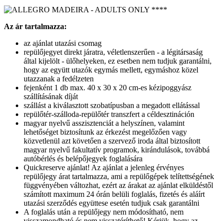
Az ár tartalmazza:
az ajánlat utazási csomag
repülőjegyet direkt járatra, véletlenszerűen - a légitársaság
által kijelölt - ülőhelyeken, ez esetben nem tudjuk garantálni,
hogy az együtt utazók egymás mellett, egymáshoz közel
utazzanak a fedélzeten
fejenként 1 db max. 40 x 30 x 20 cm-es kézipoggyász
szállításának díját
szállást a kiválasztott szobatípusban a megadott ellátással
repülőtér-szálloda-repülőtér transzfert a céldesztináción
magyar nyelvű asszisztenciát a helyszínen, valamint
lehetőséget biztosítunk az érkezést megelőzően vagy
közvetlenül azt követően a szervező iroda által biztosított
magyar nyelvű fakultatív programok, kirándulások, továbbá
autóbérlés és belépőjegyek foglalására
Quickreserve ajánlat! Az ajánlat a jelenleg érvényes
repülőjegy árat tartalmazza, ami a repülőgépek telítettségének
függvényében változhat, ezért az árakat az ajánlat elküldéstől
számított maximum 24 órán belüli foglalás, fizetés és aláírt
utazási szerződés együttese esetén tudjuk csak garantálni
A foglalás után a repülőjegy nem módosítható, nem
visszamondható és nem visszatéríthető! Kérjük, hogy az