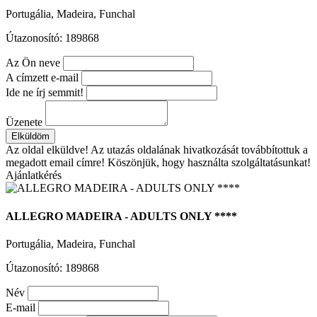
Portugália, Madeira, Funchal
Útazonosító: 189868
Az Ön neve
A címzett e-mail
Ide ne írj semmit!
Üzenete
Elküldöm
Az oldal elküldve!
Az utazás oldalának hivatkozását továbbítottuk a
megadott email címre! Köszönjük, hogy használta szolgáltatásunkat!
Ajánlatkérés
ALLEGRO MADEIRA - ADULTS ONLY ****
Portugália, Madeira, Funchal
Útazonosító: 189868
Név
E-mail