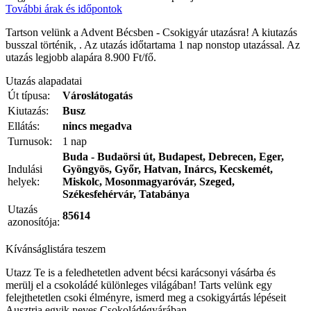
További árak és időpontok
Tartson velünk a Advent Bécsben - Csokigyár utazásra! A kiutazás
busszal történik, . Az utazás időtartama 1 nap nonstop utazással. Az
utazás legjobb alapára 8.900 Ft/fő.
Utazás alapadatai
Út típusa:
Városlátogatás
Kiutazás:
Busz
Ellátás:
nincs megadva
Turnusok:
1 nap
Buda - Budaörsi út, Budapest, Debrecen, Eger,
Indulási
Gyöngyös, Győr, Hatvan, Inárcs, Kecskemét,
helyek:
Miskolc, Mosonmagyaróvár, Szeged,
Székesfehérvár, Tatabánya
Utazás
85614
azonosítója:
Kívánságlistára teszem
Utazz Te is a feledhetetlen advent bécsi karácsonyi vásárba és
merülj el a csokoládé különleges világában! Tarts velünk egy
felejthetetlen csoki élményre, ismerd meg a csokigyártás lépéseit
Ausztria egyik neves Csokoládégyárában.