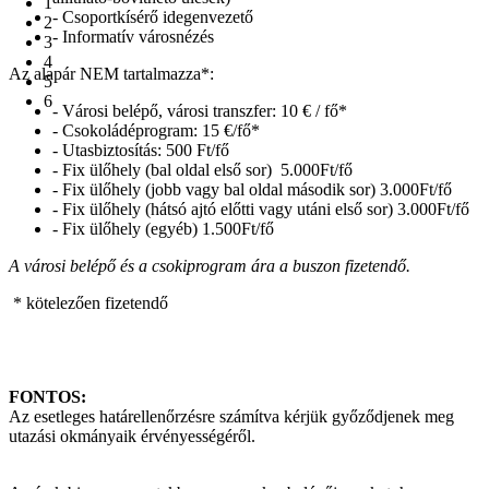
1
- Csoportkísérő idegenvezető
2
- Informatív városnézés
3
4
Az alapár NEM tartalmazza*:
5
6
- Városi belépő, városi transzfer: 10 € / fő*
- Csokoládéprogram: 15 €/fő*
- Utasbiztosítás: 500 Ft/fő
- Fix ülőhely (bal oldal első sor) 5.000Ft/fő
- Fix ülőhely (jobb vagy bal oldal második sor) 3.000Ft/fő
- Fix ülőhely (hátsó ajtó előtti vagy utáni első sor) 3.000Ft/fő
- Fix ülőhely (egyéb) 1.500Ft/fő
A városi belépő és a csokiprogram ára a buszon fizetendő.
* kötelezően fizetendő
FONTOS:
Az esetleges határellenőrzésre számítva kérjük győződjenek meg
utazási okmányaik érvényességéről.