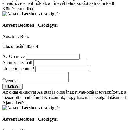
ellenőrizze email fiókját, a hírlevél feliratkozást aktiválni kell!
Küldés e-mailben
Advent Bécsben - Csokigyár
Ausztria, Bécs
Útazonosító: 85614
Az Ön neve
A címzett e-mail
Ide ne írj semmit!
Üzenete
Elküldöm
Az oldal elküldve!
Az utazás oldalának hivatkozását továbbítottuk a
megadott email címre! Köszönjük, hogy használta szolgáltatásunkat!
Ajánlatkérés
Advent Bécsben - Csokigyár