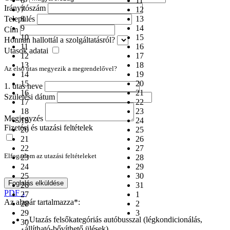
6
11
Irányítószám
7
12
Település
8
13
9
14
Cím
10
15
Honnan hallottál a szolgáltatásról?
11
16
Utasok adatai
12
17
13
18
Az első utas megyezik a megrendelővel?
14
19
15
20
1. utas neve
16
21
Születési dátum
17
22
18
23
Megjegyzés
19
24
Fizetési és utazási feltételek
20
25
21
26
22
27
Elfogadom az utazási feltételeket
23
28
24
29
25
30
Foglalás elküldése
26
31
PDF ↓
27
1
Az alapár tartalmazza*:
28
2
29
3
- Utazás felsőkategóriás autóbusszal (légkondicionálás,
30
állítható-bővíthető ülések)