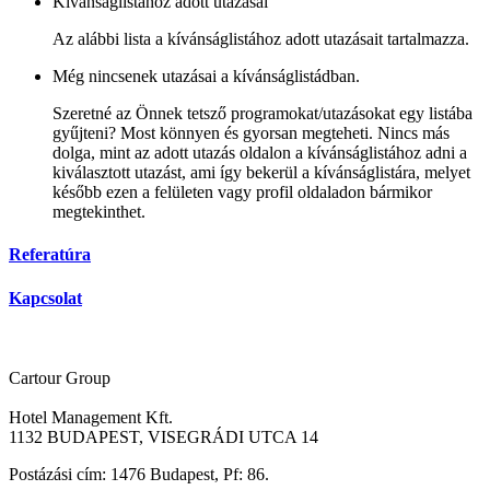
Kívánságlistához adott utazásai
Az alábbi lista a kívánságlistához adott utazásait tartalmazza.
Még nincsenek utazásai a kívánságlistádban.
Szeretné az Önnek tetsző programokat/utazásokat egy listába
gyűjteni? Most könnyen és gyorsan megteheti. Nincs más
dolga, mint az adott utazás oldalon a kívánságlistához adni a
kiválasztott utazást, ami így bekerül a kívánságlistára, melyet
később ezen a felületen vagy profil oldaladon bármikor
megtekinthet.
Referatúra
Kapcsolat
Cartour Group
Hotel Management Kft.
1132 BUDAPEST, VISEGRÁDI UTCA 14
Postázási cím: 1476 Budapest, Pf: 86.