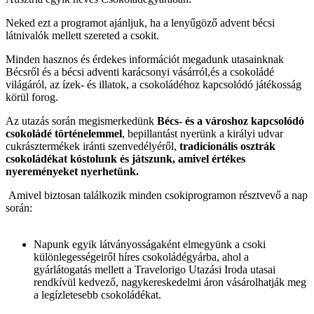
Neked ezt a programot ajánljuk, ha a lenyűgöző advent bécsi
látnivalók mellett szereted a csokit.
Minden hasznos és érdekes információt megadunk utasainknak
Bécsről és a bécsi adventi karácsonyi vásárról,és a csokoládé
világáról, az ízek- és illatok, a csokoládéhoz kapcsolódó játékosság
körül forog.
Az utazás során megismerkedünk
Bécs- és a városhoz kapcsolódó
csokoládé történelemmel
, bepillantást nyerünk a királyi udvar
cukrásztermékek iránti szenvedélyéről,
tradicionális osztrák
csokoládékat kóstolunk és játszunk, amivel értékes
nyereményeket nyerhetünk.
Amivel biztosan találkozik minden csokiprogramon résztvevő a nap
során:
Napunk egyik látványosságaként elmegyünk a csoki
különlegességeiről híres csokoládégyárba, ahol a
gyárlátogatás mellett a Travelorigo Utazási Iroda utasai
rendkívül kedvező, nagykereskedelmi áron vásárolhatják meg
a legízletesebb csokoládékat.