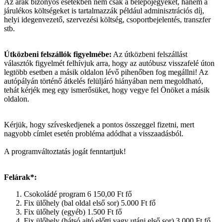
Az árak bizonyos esetekben nem csak a belépőjegyeket, hanem a
járulékos költségeket is tartalmazzák például adminisztrációs díj,
helyi idegenvezető, szervezési költség, csoportbejelentés, transzfer
stb.
Útközbeni felszállók figyelmébe:
Az útközbeni felszállást
választók figyelmét felhívjuk arra, hogy az autóbusz visszafelé úton
legtöbb esetben a másik oldalon lévő pihenőben fog megállni! Az
autópályán történő átkelés felüljáró hiányában nem megoldható,
tehát kérjék meg egy ismerősüket, hogy vegye fel Önöket a másik
oldalon.
Kérjük, hogy szíveskedjenek a pontos összeggel fizetni, mert
nagyobb címlet esetén probléma adódhat a visszaadásból.
A programváltoztatás jogát fenntartjuk!
Felárak*:
Csokoládé program 6 150,00 Ft fő
Fix ülőhely (bal oldal első sor) 5.000 Ft fő
Fix ülőhely (egyéb) 1.500 Ft fő
Fix ülőhely (hátsó ajtó előtti vagy utáni első sor) 3.000 Ft fő