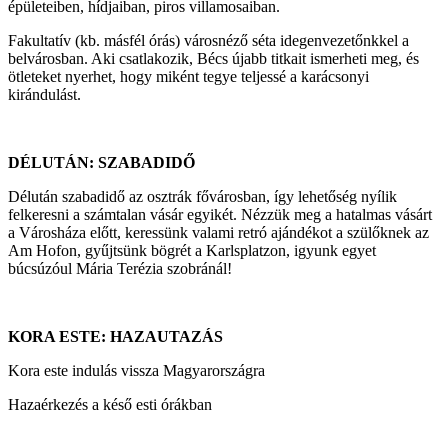
épületeiben, hídjaiban, piros villamosaiban.
Fakultatív (kb. másfél órás) városnéző séta idegenvezetőnkkel a
belvárosban. Aki csatlakozik, Bécs újabb titkait ismerheti meg, és
ötleteket nyerhet, hogy miként tegye teljessé a karácsonyi
kirándulást.
DÉLUTÁN: SZABADIDŐ
Délután szabadidő az osztrák fővárosban, így lehetőség nyílik
felkeresni a számtalan vásár egyikét. Nézzük meg a hatalmas vásárt
a Városháza előtt, keressünk valami retró ajándékot a szülőknek az
Am Hofon, gyűjtsünk bögrét a Karlsplatzon, igyunk egyet
búcsúzóul Mária Terézia szobránál!
KORA ESTE: HAZAUTAZÁS
Kora este indulás vissza Magyarországra
Hazaérkezés a késő esti órákban