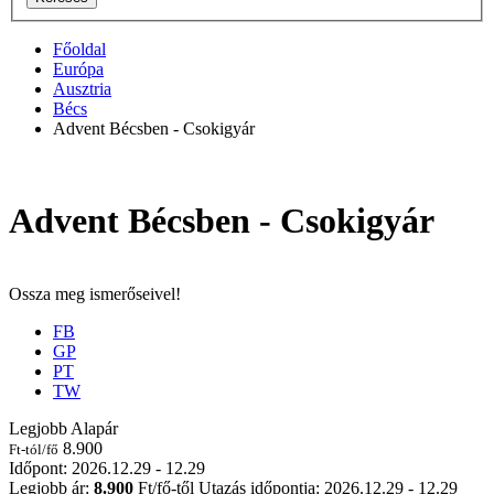
Főoldal
Európa
Ausztria
Bécs
Advent Bécsben - Csokigyár
Advent Bécsben - Csokigyár
Ossza meg ismerőseivel!
FB
GP
PT
TW
Legjobb Alapár
8.900
Ft-tól/fő
Időpont: 2026.12.29 - 12.29
Legjobb ár:
8.900
Ft/fő-től
Utazás időpontja: 2026.12.29 - 12.29