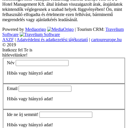
Hotel Management Kft. által írásban visszaigazolt árak, árajánlatok
tekintendők véglegesnek a szabad helyek függvényében! Ön, mint
felhasználó elfogadta és értelmezte ezen felhívást, bárminemű
megrendelés vagy ajánlatkérés leadásánál.
Powered by
Mediaorigo
|
Tourism CRM:
Travelium
Software
ASZF
|
Adatvédelmi és adatkezelési tájékoztató
|
cartoureurope.hu
© 2019
Iratkozz fel Te is
hírlevelünkre!
Név
Hibás vagy hiányzó adat!
Email
Hibás vagy hiányzó adat!
Ide ne írj semmit!
Hibás vagy hiányzó adat!