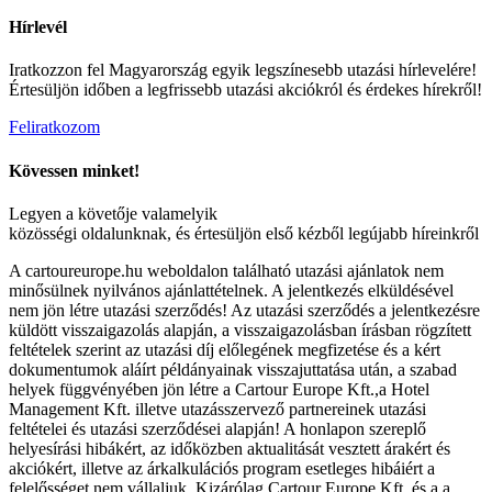
Hírlevél
Iratkozzon fel Magyarország egyik legszínesebb utazási hírlevelére!
Értesüljön időben a legfrissebb utazási akciókról és érdekes hírekről!
Feliratkozom
Kövessen minket!
Legyen a követője valamelyik
közösségi oldalunknak, és értesüljön első kézből legújabb híreinkről
A cartoureurope.hu weboldalon található utazási ajánlatok nem
minősülnek nyilvános ajánlattételnek. A jelentkezés elküldésével
nem jön létre utazási szerződés! Az utazási szerződés a jelentkezésre
küldött visszaigazolás alapján, a visszaigazolásban írásban rögzített
feltételek szerint az utazási díj előlegének megfizetése és a kért
dokumentumok aláírt példányainak visszajuttatása után, a szabad
helyek függvényében jön létre a Cartour Europe Kft.,a Hotel
Management Kft. illetve utazásszervező partnereinek utazási
feltételei és utazási szerződései alapján! A honlapon szereplő
helyesírási hibákért, az időközben aktualitását vesztett árakért és
akciókért, illetve az árkalkulációs program esetleges hibáiért a
felelősséget nem vállaljuk. Kizárólag Cartour Europe Kft. és a a