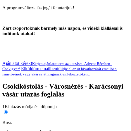
A programváltoztatás jogát fenntartjuk!
Zárt csoportoknak bármely más napon, és vidéki kiállással is
indítunk utakat!
Ajánlatot kérek!
Kérjen ajánlatot erre az utazásra: Advent Bécsben -
Elküldöm emailben
Csokigyár!
Küldje el az út hivatkozását emailben
ismerősének vagy akár saját magának emlékeztetőként.
Csokikóstolás - Városnézés - Karácsonyi
vásár utazás foglalás
1
Kiutazás módja és időpontja
Busz