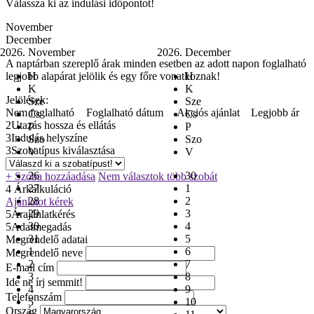
Válassza ki az indulási időpontot!
November
December
2026. November
2026. December
A naptárban szereplő árak minden esetben az adott napon foglalható
legjobb alapárat jelölik és egy főre vonatkoznak!
H
H
K
K
Jelölések:
Sze
Sze
Nem foglalható
Foglalható dátum
Akciós ajánlat
Legjobb ár
Cs
Cs
2
Utazás hossza és ellátás
P
P
3
Indulás helyszíne
Szo
Szo
3
Szobatípus kiválasztása
V
V
26
30
+ Szoba hozzáadása
Nem választok több szobát
27
1
4
Árkalkuláció
28
2
Ajánlatot kérek
29
3
5
Árajánlatkérés
30
4
5
Adatmegadás
31
5
Megrendelő adatai
1
6
Megrendelő neve
2
7
E-mail cím
3
8
Ide ne írj semmit!
4
9
Telefonszám
5
10
Ország