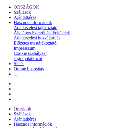
ORSZÁGOK
Szállások
Ajánlatkérés
Hasznos információk
Adatkezelési tájékoztató
Általános Szerződési Feltételek
Adatkezelési hozzájárulás
Előzetes utastájékoztató
Impresszum
Cookie szabályzat
Jogi nyilatkozat
Síelés
Online biztosítás
...
Országok
Szállások
Ajánlatkérés
Hasznos információk