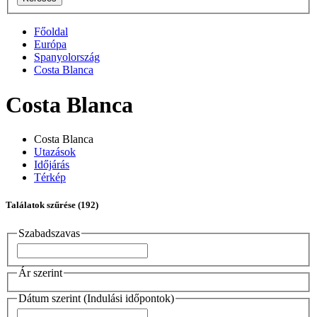
Főoldal
Európa
Spanyolország
Costa Blanca
Costa Blanca
Costa Blanca
Utazások
Időjárás
Térkép
Találatok szűrése
(192)
Szabadszavas
Ár szerint
Dátum szerint (Indulási időpontok)