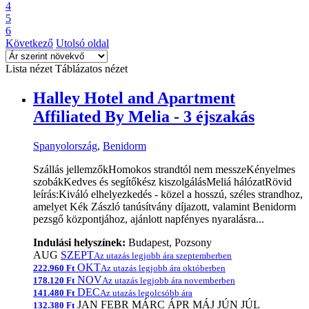
4
5
6
Következő
Utolsó oldal
Lista nézet
Táblázatos nézet
Halley Hotel and Apartment
Affiliated By Melia - 3 éjszakás
Spanyolország
,
Benidorm
Szállás jellemzőkHomokos strandtól nem messzeKényelmes
szobákKedves és segítőkész kiszolgálásMeliá hálózatRövid
leírás:Kiváló elhelyezkedés - közel a hosszú, széles strandhoz,
amelyet Kék Zászló tanúsítvány díjazott, valamint Benidorm
pezsgő központjához, ajánlott napfényes nyaralásra...
Indulási helyszínek:
Budapest, Pozsony
AUG
SZEPT
Az utazás legjobb ára szeptemberben
OKT
222.960 Ft
Az utazás legjobb ára októberben
NOV
178.120 Ft
Az utazás legjobb ára novemberben
DEC
141.480 Ft
Az utazás legolcsóbb ára
JAN
FEBR
MÁRC
ÁPR
MÁJ
JÚN
JÚL
132.380 Ft