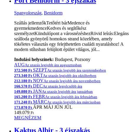
Port Benidorm - 3 éjszakás
Spanyolország
,
Benidorm
Szállás jellemzőkTetőtéri bárMedence és
gyermekmedenceKedves és segítőkész
személyzetKiindulópont a városnézéshezRövid leírás:Elegáns
szálloda gyönyörű homokos strand közelében, amely
tökéletes választás egy felejthetetlen családi nyaraláshoz! A
modern stílusban felújított épület világos, jól...
Indulási helyszínek:
Budapest, Pozsony
AUG
Az utazás legjobb ára augusztusban
SZEPT
372.500 Ft
Az utazás legjobb ára szeptemberben
OKT
273.340 Ft
Az utazás legjobb ára októberben
NOV
212.180 Ft
Az utazás legjobb ára novemberben
DEC
166.570 Ft
Az utazás legolcsóbb ára
JAN
149.080 Ft
Az utazás legjobb ára januárban
FEBR
165.200 Ft
Az utazás legjobb ára februárban
MÁRC
171.240 Ft
Az utazás legjobb ára márciusban
ÁPR
MÁJ
JÚN
JÚL
173.070 Ft
149.079
Ft
MEGNÉZEM
Kaktus Albir - 3 éjszakás