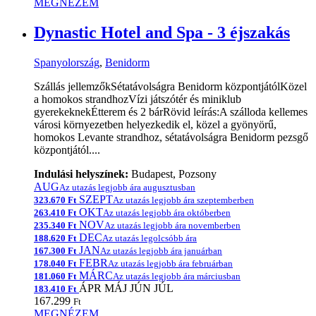
MEGNÉZEM
Dynastic Hotel and Spa - 3 éjszakás
Spanyolország
,
Benidorm
Szállás jellemzőkSétatávolságra Benidorm központjátólKözel
a homokos strandhozVízi játszótér és miniklub
gyerekeknekÉtterem és 2 bárRövid leírás:A szálloda kellemes
városi környezetben helyezkedik el, közel a gyönyörű,
homokos Levante strandhoz, sétatávolságra Benidorm pezsgő
központjától....
Indulási helyszínek:
Budapest, Pozsony
AUG
Az utazás legjobb ára augusztusban
SZEPT
323.670 Ft
Az utazás legjobb ára szeptemberben
OKT
263.410 Ft
Az utazás legjobb ára októberben
NOV
235.340 Ft
Az utazás legjobb ára novemberben
DEC
188.620 Ft
Az utazás legolcsóbb ára
JAN
167.300 Ft
Az utazás legjobb ára januárban
FEBR
178.040 Ft
Az utazás legjobb ára februárban
MÁRC
181.060 Ft
Az utazás legjobb ára márciusban
ÁPR
MÁJ
JÚN
JÚL
183.410 Ft
167.299
Ft
MEGNÉZEM