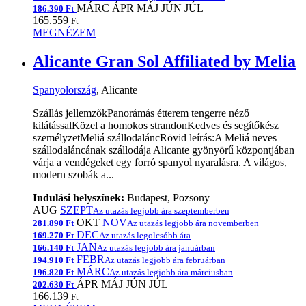
MÁRC
ÁPR
MÁJ
JÚN
JÚL
186.390 Ft
165.559
Ft
MEGNÉZEM
Alicante Gran Sol Affiliated by Melia
Spanyolország
, Alicante
Szállás jellemzőkPanorámás étterem tengerre néző
kilátássalKözel a homokos strandonKedves és segítőkész
személyzetMeliá szállodaláncRövid leírás:A Meliá neves
szállodaláncának szállodája Alicante gyönyörű központjában
várja a vendégeket egy forró spanyol nyaralásra. A világos,
modern szobák a...
Indulási helyszínek:
Budapest, Pozsony
AUG
SZEPT
Az utazás legjobb ára szeptemberben
OKT
NOV
281.890 Ft
Az utazás legjobb ára novemberben
DEC
169.270 Ft
Az utazás legolcsóbb ára
JAN
166.140 Ft
Az utazás legjobb ára januárban
FEBR
194.910 Ft
Az utazás legjobb ára februárban
MÁRC
196.820 Ft
Az utazás legjobb ára márciusban
ÁPR
MÁJ
JÚN
JÚL
202.630 Ft
166.139
Ft