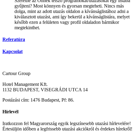
Szeretné az Önnek tetsző programokat/utazásokat egy listába
gyűjteni? Most könnyen és gyorsan megteheti. Nincs más
dolga, mint az adott utazás oldalon a kívánságlistához adni a
kiválasztott utazást, ami így bekerül a kívánságlistára, melyet
később ezen a felületen vagy profil oldaladon bármikor
megtekinthet.
Referatúra
Kapcsolat
Cartour Group
Hotel Management Kft.
1132 BUDAPEST, VISEGRÁDI UTCA 14
Postázási cím: 1476 Budapest, Pf: 86.
Hírlevél
Iratkozzon fel Magyarország egyik legszínesebb utazási hírlevelére!
Értesüljön időben a legfrissebb utazási akciókról és érdekes hírekről!