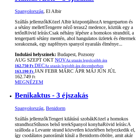
Spanyolország
, El Albir
Szállás jellemzőkKözel Albir központjáhozA tengerparton és
a sétány mellettTengerre néző terasz2 medence, köztük egy a
tetőnRövid leírás:Csak néhány lépésre a homokos strandtól, a
tengerparti sétány mentén, ahol hangulatos üzletek és éttermek
sorakoznak, egy napfényes spanyol nyaralás élménye...
Indulási helyszínek:
Budapest, Pozsony
AUG
SZEPT
OKT
NOV
Az utazás legolcsóbb ára
DEC
162.750 Ft
Az utazás legjobb ára decemberben
JAN
FEBR
MÁRC
ÁPR
MÁJ
JÚN
JÚL
163.190 Ft
162.749
Ft
MEGNÉZEM
Benikaktus - 3 éjszakás
Spanyolország
,
Benidorm
Szállás jellemzőkTengeri kilátású szobákKözel a homokos
strandhozStílusos belső terekSpanyol konyhaRövid leírás:A
szálloda a Levante strand közvetlen közelében helyezkedik el,
így csodálatos panorámát kínál a Benidorm-öbölre, amit akár