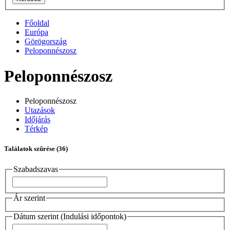
Főoldal
Európa
Görögország
Peloponnészosz
Peloponnészosz
Peloponnészosz
Utazások
Időjárás
Térkép
Találatok szűrése
(36)
Szabadszavas
Ár szerint
Dátum szerint (Indulási időpontok)