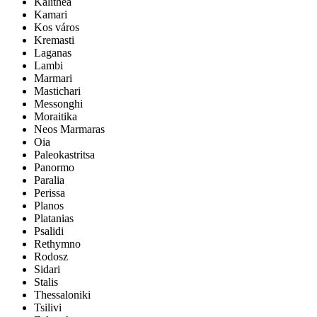
Kalithea
Kamari
Kos város
Kremasti
Laganas
Lambi
Marmari
Mastichari
Messonghi
Moraitika
Neos Marmaras
Oia
Paleokastritsa
Panormo
Paralia
Perissa
Planos
Platanias
Psalidi
Rethymno
Rodosz
Sidari
Stalis
Thessaloniki
Tsilivi