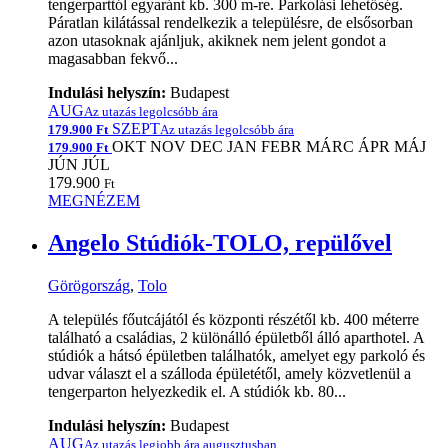
tengerparttól egyaránt kb. 300 m-re. Parkolási lehetőség.
Páratlan kilátással rendelkezik a településre, de elsősorban
azon utasoknak ajánljuk, akiknek nem jelent gondot a
magasabban fekvő...
Indulási helyszín:
Budapest
AUG
Az utazás legolcsóbb ára
SZEPT
179.900 Ft
Az utazás legolcsóbb ára
OKT
NOV
DEC
JAN
FEBR
MÁRC
ÁPR
MÁJ
179.900 Ft
JÚN
JÚL
179.900
Ft
MEGNÉZEM
Angelo Stúdiók-TOLO, repülővel
Görögország
,
Tolo
A település főutcájától és központi részétől kb. 400 méterre
található a családias, 2 különálló épületből álló aparthotel. A
stúdiók a hátsó épületben találhatók, amelyet egy parkoló és
udvar választ el a szálloda épületétől, amely közvetlenül a
tengerparton helyezkedik el. A stúdiók kb. 80...
Indulási helyszín:
Budapest
AUG
Az utazás legjobb ára augusztusban