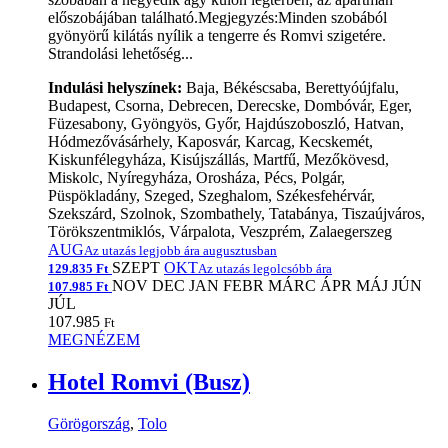
előszobájában található.Megjegyzés:Minden szobából
gyönyörű kilátás nyílik a tengerre és Romvi szigetére.
Strandolási lehetőség...
Indulási helyszínek:
Baja, Békéscsaba, Berettyóújfalu,
Budapest, Csorna, Debrecen, Derecske, Dombóvár, Eger,
Füzesabony, Gyöngyös, Győr, Hajdúszoboszló, Hatvan,
Hódmezővásárhely, Kaposvár, Karcag, Kecskemét,
Kiskunfélegyháza, Kisújszállás, Martfű, Mezőkövesd,
Miskolc, Nyíregyháza, Orosháza, Pécs, Polgár,
Püspökladány, Szeged, Szeghalom, Székesfehérvár,
Szekszárd, Szolnok, Szombathely, Tatabánya, Tiszaújváros,
Törökszentmiklós, Várpalota, Veszprém, Zalaegerszeg
AUG
Az utazás legjobb ára augusztusban
SZEPT
OKT
129.835 Ft
Az utazás legolcsóbb ára
NOV
DEC
JAN
FEBR
MÁRC
ÁPR
MÁJ
JÚN
107.985 Ft
JÚL
107.985
Ft
MEGNÉZEM
Hotel Romvi (Busz)
Görögország
,
Tolo