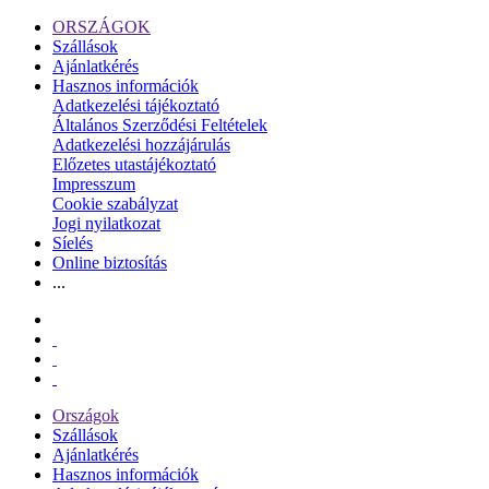
ORSZÁGOK
Szállások
Ajánlatkérés
Hasznos információk
Adatkezelési tájékoztató
Általános Szerződési Feltételek
Adatkezelési hozzájárulás
Előzetes utastájékoztató
Impresszum
Cookie szabályzat
Jogi nyilatkozat
Síelés
Online biztosítás
...
Országok
Szállások
Ajánlatkérés
Hasznos információk