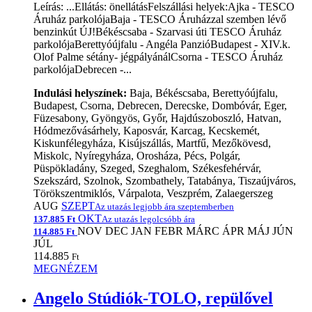
Leírás: ...Ellátás: önellátásFelszállási helyek:Ajka - TESCO
Áruház parkolójaBaja - TESCO Áruházzal szemben lévő
benzinkút ÚJ!Békéscsaba - Szarvasi úti TESCO Áruház
parkolójaBerettyóújfalu - Angéla PanzióBudapest - XIV.k.
Olof Palme sétány- jégpályánálCsorna - TESCO Áruház
parkolójaDebrecen -...
Indulási helyszínek:
Baja, Békéscsaba, Berettyóújfalu,
Budapest, Csorna, Debrecen, Derecske, Dombóvár, Eger,
Füzesabony, Gyöngyös, Győr, Hajdúszoboszló, Hatvan,
Hódmezővásárhely, Kaposvár, Karcag, Kecskemét,
Kiskunfélegyháza, Kisújszállás, Martfű, Mezőkövesd,
Miskolc, Nyíregyháza, Orosháza, Pécs, Polgár,
Püspökladány, Szeged, Szeghalom, Székesfehérvár,
Szekszárd, Szolnok, Szombathely, Tatabánya, Tiszaújváros,
Törökszentmiklós, Várpalota, Veszprém, Zalaegerszeg
AUG
SZEPT
Az utazás legjobb ára szeptemberben
OKT
137.885 Ft
Az utazás legolcsóbb ára
NOV
DEC
JAN
FEBR
MÁRC
ÁPR
MÁJ
JÚN
114.885 Ft
JÚL
114.885
Ft
MEGNÉZEM
Angelo Stúdiók-TOLO, repülővel