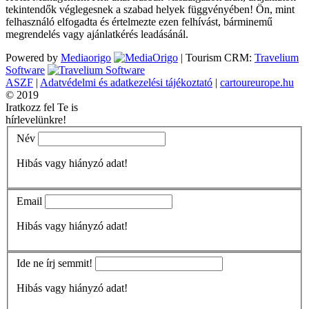
tekintendők véglegesnek a szabad helyek függvényében! Ön, mint
felhasználó elfogadta és értelmezte ezen felhívást, bárminemű
megrendelés vagy ajánlatkérés leadásánál.
Powered by
Mediaorigo
|
Tourism CRM:
Travelium
Software
ASZF
|
Adatvédelmi és adatkezelési tájékoztató
|
cartoureurope.hu
© 2019
Iratkozz fel Te is
hírlevelünkre!
Név
Hibás vagy hiányzó adat!
Email
Hibás vagy hiányzó adat!
Ide ne írj semmit!
Hibás vagy hiányzó adat!