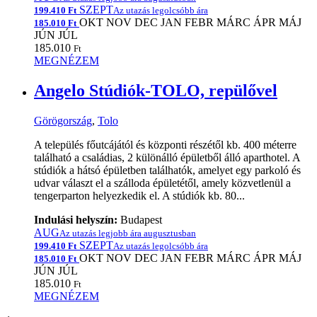
SZEPT
199.410 Ft
Az utazás legolcsóbb ára
OKT
NOV
DEC
JAN
FEBR
MÁRC
ÁPR
MÁJ
185.010 Ft
JÚN
JÚL
185.010
Ft
MEGNÉZEM
Angelo Stúdiók-TOLO, repülővel
Görögország
,
Tolo
A település főutcájától és központi részétől kb. 400 méterre
található a családias, 2 különálló épületből álló aparthotel. A
stúdiók a hátsó épületben találhatók, amelyet egy parkoló és
udvar választ el a szálloda épületétől, amely közvetlenül a
tengerparton helyezkedik el. A stúdiók kb. 80...
Indulási helyszín:
Budapest
AUG
Az utazás legjobb ára augusztusban
SZEPT
199.410 Ft
Az utazás legolcsóbb ára
OKT
NOV
DEC
JAN
FEBR
MÁRC
ÁPR
MÁJ
185.010 Ft
JÚN
JÚL
185.010
Ft
MEGNÉZEM