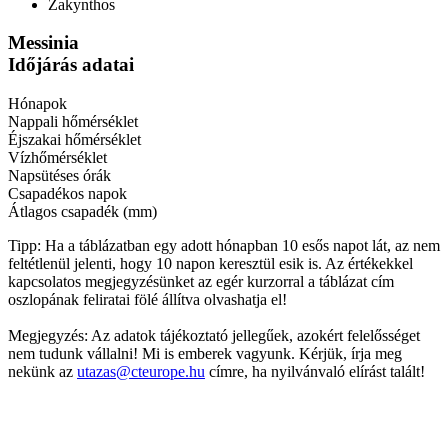
Zakynthos
Messinia
Időjárás adatai
Hónapok
Nappali hőmérséklet
Éjszakai hőmérséklet
Vízhőmérséklet
Napsütéses órák
Csapadékos napok
Átlagos csapadék (mm)
Tipp: Ha a táblázatban egy adott hónapban 10 esős napot lát, az nem
feltétlenül jelenti, hogy 10 napon keresztül esik is. Az értékekkel
kapcsolatos megjegyzésünket az egér kurzorral a táblázat cím
oszlopának feliratai fölé állítva olvashatja el!
Megjegyzés: Az adatok tájékoztató jellegűek, azokért felelősséget
nem tudunk vállalni! Mi is emberek vagyunk. Kérjük, írja meg
nekünk az
utazas@cteurope.hu
címre, ha nyilvánvaló elírást talált!