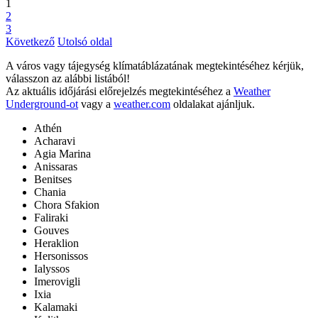
1
2
3
Következő
Utolsó oldal
A város vagy tájegység klímatáblázatának megtekintéséhez kérjük,
válasszon az alábbi listából!
Az aktuális időjárási előrejelzés megtekintéséhez a
Weather
Underground-ot
vagy a
weather.com
oldalakat ajánljuk.
Athén
Acharavi
Agia Marina
Anissaras
Benitses
Chania
Chora Sfakion
Faliraki
Gouves
Heraklion
Hersonissos
Ialyssos
Imerovigli
Ixia
Kalamaki