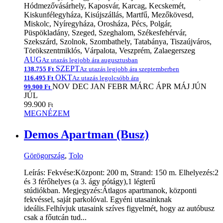
Hódmezővásárhely, Kaposvár, Karcag, Kecskemét,
Kiskunfélegyháza, Kisújszállás, Martfű, Mezőkövesd,
Miskolc, Nyíregyháza, Orosháza, Pécs, Polgár,
Püspökladány, Szeged, Szeghalom, Székesfehérvár,
Szekszárd, Szolnok, Szombathely, Tatabánya, Tiszaújváros,
Törökszentmiklós, Várpalota, Veszprém, Zalaegerszeg
AUG
Az utazás legjobb ára augusztusban
SZEPT
138.755 Ft
Az utazás legjobb ára szeptemberben
OKT
116.495 Ft
Az utazás legolcsóbb ára
NOV
DEC
JAN
FEBR
MÁRC
ÁPR
MÁJ
JÚN
99.900 Ft
JÚL
99.900
Ft
MEGNÉZEM
Demos Apartman (Busz)
Görögország
,
Tolo
Leírás: Fekvése:Központ: 200 m, Strand: 150 m. Elhelyezés:2
és 3 férőhelyes (a 3. ágy pótágy),1 légterű
stúdiókban. Megjegyzés:Átlagos apartmanok, központi
fekvéssel, saját parkolóval. Egyéni utasainknak
ideális.Felhívjuk utasaink szíves figyelmét, hogy az autóbusz
csak a főutcán tud...