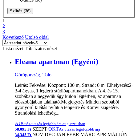
(36)
Szűrés
(36)
1
2
3
Következő
Utolsó oldal
Lista nézet
Táblázatos nézet
Eleana apartman (Egyéni)
Görögország
,
Tolo
Leírás: Fekvése: Központ: 100 m, Strand: 0 m. Elhelyezés:2-
3-4 ágyas, 1 légterű stúdióapartmanokban. A 4. és 15.
szobában a negyedik ágy külön légtérben, az apartman
előszobájában található.Megjegyzés:Minden szobából
gyönyörű kilátás nyílik a tengerre és Romvi szigetére.
Strandolási lehetőség...
AUG
Az utazás legjobb ára augusztusban
SZEPT
OKT
58.095 Ft
Az utazás legolcsóbb ára
NOV
DEC
JAN
FEBR
MÁRC
ÁPR
MÁJ
JÚN
34.345 Ft