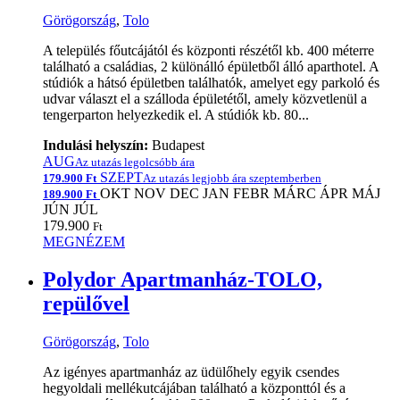
Görögország
,
Tolo
A település főutcájától és központi részétől kb. 400 méterre
található a családias, 2 különálló épületből álló aparthotel. A
stúdiók a hátsó épületben találhatók, amelyet egy parkoló és
udvar választ el a szálloda épületétől, amely közvetlenül a
tengerparton helyezkedik el. A stúdiók kb. 80...
Indulási helyszín:
Budapest
AUG
Az utazás legolcsóbb ára
SZEPT
179.900 Ft
Az utazás legjobb ára szeptemberben
OKT
NOV
DEC
JAN
FEBR
MÁRC
ÁPR
MÁJ
189.900 Ft
JÚN
JÚL
179.900
Ft
MEGNÉZEM
Polydor Apartmanház-TOLO,
repülővel
Görögország
,
Tolo
Az igényes apartmanház az üdülőhely egyik csendes
hegyoldali mellékutcájában található a központtól és a