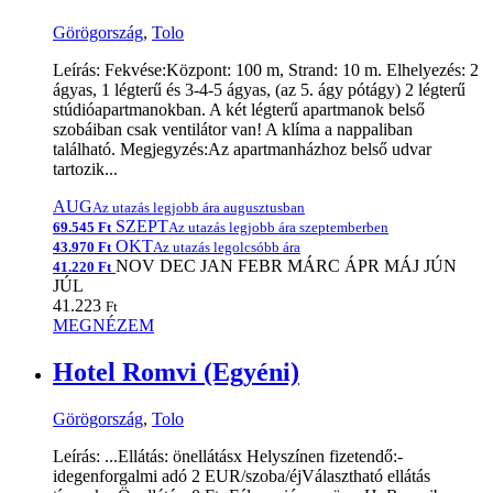
Görögország
,
Tolo
Leírás: Fekvése:Központ: 100 m, Strand: 10 m. Elhelyezés: 2
ágyas, 1 légterű és 3-4-5 ágyas, (az 5. ágy pótágy) 2 légterű
stúdióapartmanokban. A két légterű apartmanok belső
szobáiban csak ventilátor van! A klíma a nappaliban
található. Megjegyzés:Az apartmanházhoz belső udvar
tartozik...
AUG
Az utazás legjobb ára augusztusban
SZEPT
69.545 Ft
Az utazás legjobb ára szeptemberben
OKT
43.970 Ft
Az utazás legolcsóbb ára
NOV
DEC
JAN
FEBR
MÁRC
ÁPR
MÁJ
JÚN
41.220 Ft
JÚL
41.223
Ft
MEGNÉZEM
Hotel Romvi (Egyéni)
Görögország
,
Tolo
Leírás: ...Ellátás: önellátásx Helyszínen fizetendő:-
idegenforgalmi adó 2 EUR/szoba/éjVálasztható ellátás