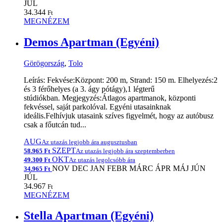
JÚL
34.344
Ft
MEGNÉZEM
Demos Apartman (Egyéni)
Görögország
,
Tolo
Leírás: Fekvése:Központ: 200 m, Strand: 150 m. Elhelyezés:2
és 3 férőhelyes (a 3. ágy pótágy),1 légterű
stúdiókban. Megjegyzés:Átlagos apartmanok, központi
fekvéssel, saját parkolóval. Egyéni utasainknak
ideális.Felhívjuk utasaink szíves figyelmét, hogy az autóbusz
csak a főutcán tud...
AUG
Az utazás legjobb ára augusztusban
SZEPT
58.965 Ft
Az utazás legjobb ára szeptemberben
OKT
49.300 Ft
Az utazás legolcsóbb ára
NOV
DEC
JAN
FEBR
MÁRC
ÁPR
MÁJ
JÚN
34.965 Ft
JÚL
34.967
Ft
MEGNÉZEM
Stella Apartman (Egyéni)