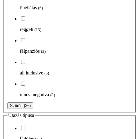
önellátás
(6)
reggeli
(13)
félpanziós
(3)
all inclusive
(6)
nincs megadva
(8)
Szűrés
(36)
Utazás típusa
Üdülés