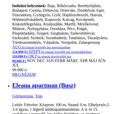
Indulási helyszínek:
Baja, Békéscsaba, Berettyóújfalu,
Budapest, Csorna, Debrecen, Derecske, Dombóvár, Eger,
Füzesabony, Gyöngyös, Győr, Hajdúszoboszló, Hatvan,
Hódmezővásárhely, Kaposvár, Karcag, Kecskemét,
Kiskunfélegyháza, Kisújszállás, Martfű, Mezőkövesd,
Miskolc, Nyíregyháza, Orosháza, Pécs, Polgár,
Püspökladány, Szeged, Szeghalom, Székesfehérvár,
Szekszárd, Szolnok, Szombathely, Tatabánya, Tiszaújváros,
Törökszentmiklós, Várpalota, Veszprém, Zalaegerszeg
AUG
Az utazás legjobb ára augusztusban
SZEPT
124.900 Ft
Az utazás legjobb ára szeptemberben
OKT
116.900 Ft
Az utazás legolcsóbb ára
NOV
DEC
JAN
FEBR
MÁRC
ÁPR
MÁJ
JÚN
99.900 Ft
JÚL
99.900
Ft
MEGNÉZEM
Eleana apartman (Busz)
Görögország
,
Tolo
Leírás: Fekvése: Központ: 100 m, Strand: 0 m. Elhelyezés:2-
3-4 ágyas, 1 légterű stúdióapartmanokban. A 4. és 15.
szobában a negyedik ágy külön légtérben, az apartman