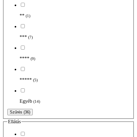
**
(1)
***
(7)
****
(9)
*****
(5)
Egyéb
(14)
Szűrés
(36)
Ellátás