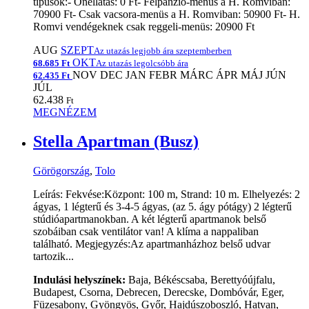
típusok:- Önellátás: 0 Ft- Félpanzió-menüs a H. Romviban:
70900 Ft- Csak vacsora-menüs a H. Romviban: 50900 Ft- H.
Romvi vendégeknek csak reggeli-menüs: 20900 Ft
AUG
SZEPT
Az utazás legjobb ára szeptemberben
OKT
68.685 Ft
Az utazás legolcsóbb ára
NOV
DEC
JAN
FEBR
MÁRC
ÁPR
MÁJ
JÚN
62.435 Ft
JÚL
62.438
Ft
MEGNÉZEM
Stella Apartman (Busz)
Görögország
,
Tolo
Leírás: Fekvése:Központ: 100 m, Strand: 10 m. Elhelyezés: 2
ágyas, 1 légterű és 3-4-5 ágyas, (az 5. ágy pótágy) 2 légterű
stúdióapartmanokban. A két légterű apartmanok belső
szobáiban csak ventilátor van! A klíma a nappaliban
található. Megjegyzés:Az apartmanházhoz belső udvar
tartozik...
Indulási helyszínek:
Baja, Békéscsaba, Berettyóújfalu,
Budapest, Csorna, Debrecen, Derecske, Dombóvár, Eger,
Füzesabony, Gyöngyös, Győr, Hajdúszoboszló, Hatvan,