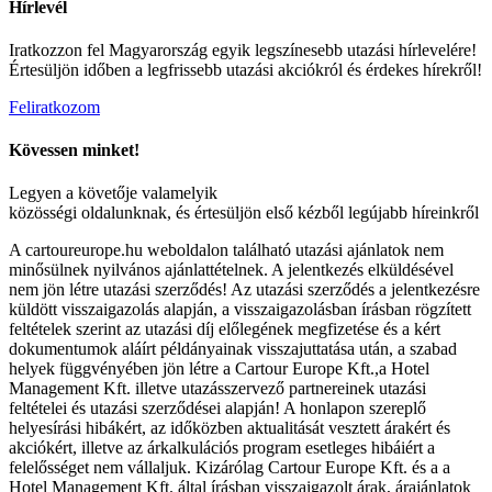
Hírlevél
Iratkozzon fel Magyarország egyik legszínesebb utazási hírlevelére!
Értesüljön időben a legfrissebb utazási akciókról és érdekes hírekről!
Feliratkozom
Kövessen minket!
Legyen a követője valamelyik
közösségi oldalunknak, és értesüljön első kézből legújabb híreinkről
A cartoureurope.hu weboldalon található utazási ajánlatok nem
minősülnek nyilvános ajánlattételnek. A jelentkezés elküldésével
nem jön létre utazási szerződés! Az utazási szerződés a jelentkezésre
küldött visszaigazolás alapján, a visszaigazolásban írásban rögzített
feltételek szerint az utazási díj előlegének megfizetése és a kért
dokumentumok aláírt példányainak visszajuttatása után, a szabad
helyek függvényében jön létre a Cartour Europe Kft.,a Hotel
Management Kft. illetve utazásszervező partnereinek utazási
feltételei és utazási szerződései alapján! A honlapon szereplő
helyesírási hibákért, az időközben aktualitását vesztett árakért és
akciókért, illetve az árkalkulációs program esetleges hibáiért a
felelősséget nem vállaljuk. Kizárólag Cartour Europe Kft. és a a
Hotel Management Kft. által írásban visszaigazolt árak, árajánlatok