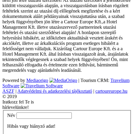
nem jön létre utazási szerződés! Az utazási szerződés a jelentkezésre
küldött visszaigazolás alapján, a visszaigazolásban írásban rögzített
feltételek szerint az utazási díj előlegének megfizetése és a kért
dokumentumok aláírt példányainak visszajuttatása után, a szabad
helyek függvényében jön létre a Cartour Europe Kft.,a Hotel
Management Kft. illetve utazásszervező partnereinek utazási
feltételei és utazási szerződései alapján! A honlapon szereplő
helyesírási hibákért, az időközben aktualitását vesztett árakért és
akciókért, illetve az árkalkulációs program esetleges hibáiért a
felelősséget nem vállaljuk. Kizárólag Cartour Europe Kft. és a a
Hotel Management Kft. által írásban visszaigazolt árak, árajánlatok
tekintendők véglegesnek a szabad helyek függvényében! Ön, mint
felhasználó elfogadta és értelmezte ezen felhívást, bárminemű
megrendelés vagy ajánlatkérés leadásánál.
Powered by
Mediaorigo
|
Tourism CRM:
Travelium
Software
ASZF
|
Adatvédelmi és adatkezelési tájékoztató
|
cartoureurope.hu
© 2019
Iratkozz fel Te is
hírlevelünkre!
Név
Hibás vagy hiányzó adat!