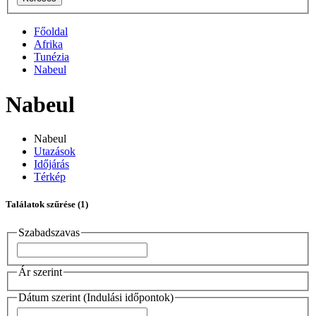
Főoldal
Afrika
Tunézia
Nabeul
Nabeul
Nabeul
Utazások
Időjárás
Térkép
Találatok szűrése
(1)
Szabadszavas
Ár szerint
Dátum szerint (Indulási időpontok)